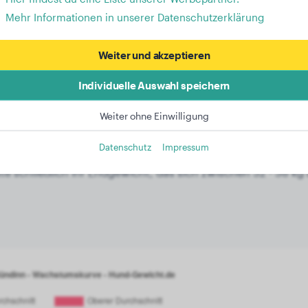
Mehr Informationen in unserer Datenschutzerklärung
Gewichtskurve: Entwicklung 
Weiter und akzeptieren
Malamute von 2 bis 19 Monate
Individuelle Auswahl speichern
kan Malamute gehören zur Kategorie der Hunde mit modera
Weiter ohne Einwilligung
egel ein Gewicht von 11,9 kg. Nach weiteren 3 Monaten betr
Datenschutz
Impressum
,8 kg. Während sie für 9 Monate weiter wachsen, erreiche
e schließlich ihr Endgewicht, das sich zwischen 32 - 38 kg