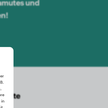
lamutes und
en!
er
B.
,
lamute
ere
 in
en
it