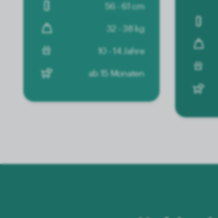
56 - 61 cm
32 - 38 kg
10 - 14 Jahre
ab 15 Monaten