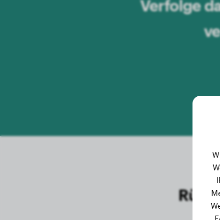
Verfolge d
ve
W
W
Rüden
Me
We
E
F