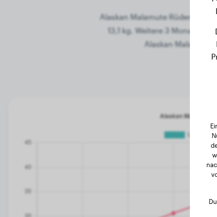
Alaskan Malamute Rüden gehöre
13,1 kg. Weitere 3 Monate sp
Alaskan Malamute R
P
Ei
N
de
w
nac
v
Du