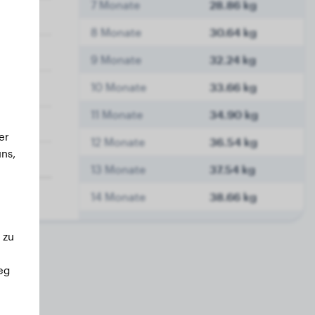
7 Monate
28.86 kg
8 Monate
30.64 kg
9 Monate
32.24 kg
10 Monate
33.66 kg
11 Monate
34.90 kg
er
12 Monate
36.54 kg
ns,
13 Monate
37.54 kg
14 Monate
38.66 kg
15 Monate
39.60 kg
 zu
16 Monate
40.74 kg
eg
17 Monate
41.54 kg
18 Monate
42.16 kg