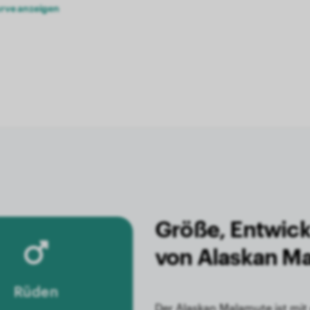
rve anzeigen
Größe, Entwick
von Alaskan M
Rüden
Der Alaskan Malamute ist mit