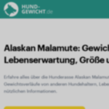
Alaskan Malamute:
Gewich
Lebens­erwartung, Größe
Erfahre alles über die Hunderasse Alaskan Malamut
Gewichtsverläufe von anderen Hundehaltern, Leb
nützlichen Informationen.