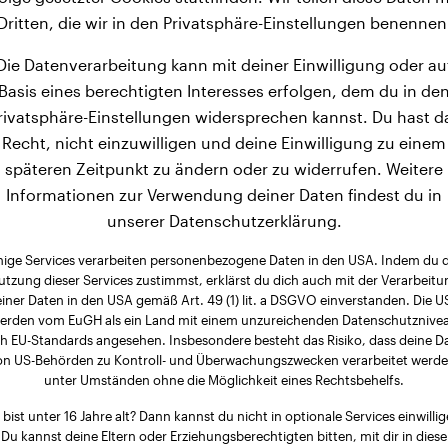
Dritten, die wir in den Privatsphäre-Einstellungen benennen
n zu den schwereren Hunderassen. Sie erreichen nach 3 M
äter wiegen sie durchschnittlich 25,2 kg. Nach dieser sch
Die Datenverarbeitung kann mit deiner Einwilligung oder au
üden noch 12 Monate und erreichen schließlich ein Endgewi
Basis eines berechtigten Interesses erfolgen, dem du in de
rivatsphäre-Einstellungen widersprechen kannst. Du hast d
Recht, nicht einzuwilligen und deine Einwilligung zu einem
späteren Zeitpunkt zu ändern oder zu widerrufen. Weitere
Informationen zur Verwendung deiner Daten findest du in
unserer Datenschutzerklärung.
nige Services verarbeiten personenbezogene Daten in den USA. Indem du 
utzung dieser Services zustimmst, erklärst du dich auch mit der Verarbeitu
iner Daten in den USA gemäß Art. 49 (1) lit. a DSGVO einverstanden. Die 
erden vom EuGH als ein Land mit einem unzureichenden Datenschutznive
h EU-Standards angesehen. Insbesondere besteht das Risiko, dass deine D
on US-Behörden zu Kontroll- und Überwachungszwecken verarbeitet werde
unter Umständen ohne die Möglichkeit eines Rechtsbehelfs.
 bist unter 16 Jahre alt? Dann kannst du nicht in optionale Services einwillig
Du kannst deine Eltern oder Erziehungsberechtigten bitten, mit dir in diese