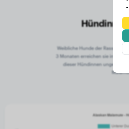
Hündinnen-
Weibliche Hunde der Rasse Alas
3 Monaten erreichen sie in der R
dieser Hündinnen ungefähr 22
Malamut