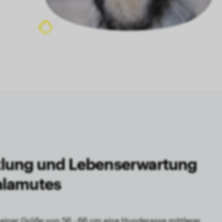
lung und Lebens­erwartung
alamutes
 einer Größe von 56 - 66 cm eine Hunderasse mittlerer