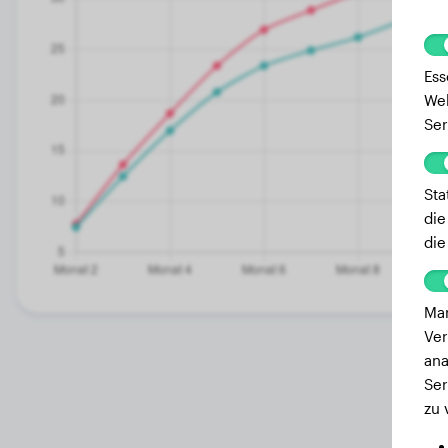
Ess
Web
Ser
Sta
die
die
Mar
Ver
ana
Ser
zu 