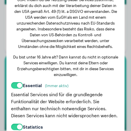
erklärst du dich auch mit der Verarbeitung deiner Daten in
den USA gemäß Art. 49 (1) lit. a DSGVO einverstanden. Die
USA werden vom EuGH als ein Land mit einem
unzureichenden Datenschutzniveau nach EU-Standards
Gewicht:
6 kg
angesehen. Insbesondere besteht das Risiko, dass deine
Daten von US-Behörden zu Kontroll- und
Alter:
2 Jahre, 5 Monate
Überwachungszwecken verarbeitet werden, unter
Geschlecht:
Rüde
Umständen ohne die Möglichkeit eines Rechtsbehelfs.
Du bist unter 16 Jahre alt? Dann kannst du nicht in optionale
Services einwilligen. Du kannst deine Eltern oder
Französische Bulldogge
Erziehungsberechtigten bitten, mit dir in diese Services
einzuwilligen.
Bella
Essential
(Immer aktiv)
Essential Services sind für die grundlegende
Funktionalität der Website erforderlich. Sie
1
enthalten nur technisch notwendige Services.
Diesen Services kann nicht widersprochen werden.
Statistics