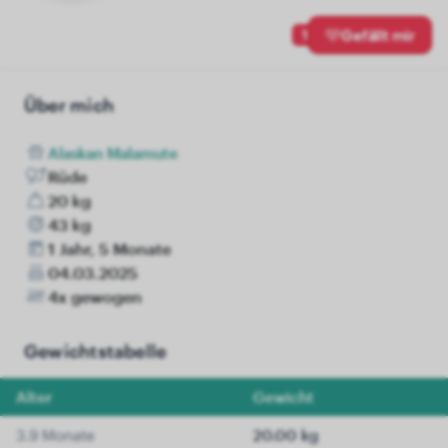
1
Gefällt mir
Über mich
Alaskan Malamute
Rüde
20 kg
43 kg
1 Jahr, 5 Monate
04.03.2025
4x gewogen
Gewichtstabelle
Alter
Gewicht
3.9 Monate
20.00 kg