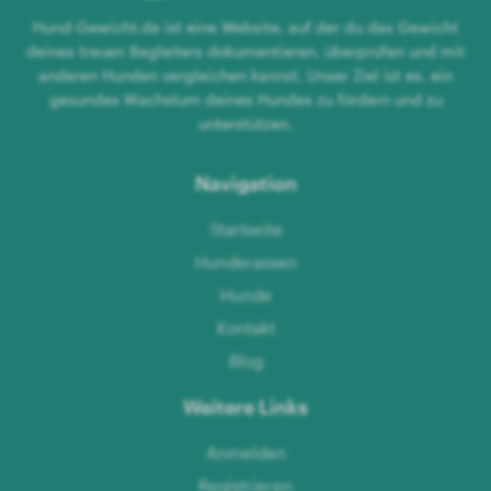
Hund-Gewicht.de ist eine Website, auf der du das Gewicht
deines treuen Begleiters dokumentieren, überprüfen und mit
anderen Hunden vergleichen kannst. Unser Ziel ist es, ein
gesundes Wachstum deines Hundes zu fördern und zu
unterstützen.
Navigation
Startseite
Hunderassen
Hunde
Kontakt
Blog
Weitere Links
Anmelden
Registrieren