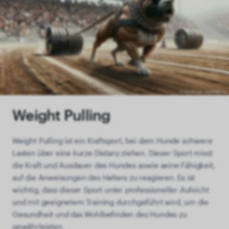
Weight Pulling
Weight Pulling ist ein Kraftsport, bei dem Hunde schwere
Lasten über eine kurze Distanz ziehen. Dieser Sport misst
die Kraft und Ausdauer des Hundes sowie seine Fähigkeit,
auf die Anweisungen des Halters zu reagieren. Es ist
wichtig, dass dieser Sport unter professioneller Aufsicht
und mit geeignetem Training durchgeführt wird, um die
Gesundheit und das Wohlbefinden des Hundes zu
gewährleisten.