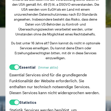
den USA gemäß Art. 49 (1) lit. a DSGVO einverstanden. Die
USA werden vom EuGH als ein Land mit einem
unzureichenden Datenschutzniveau nach EU-Standards
angesehen. Insbesondere besteht das Risiko, dass deine
Daten von US-Behörden zu Kontroll- und
Überwachungszwecken verarbeitet werden, unter
Umständen ohne die Möglichkeit eines Rechtsbehelfs.
Bikejöring
Du bist unter 16 Jahre alt? Dann kannst du nicht in optionale
Services einwilligen. Du kannst deine Eltern oder
Beim Bikejoring zieht ein oder mehrere Hunde ein
Erziehungsberechtigten bitten, mit dir in diese Services
Fahrrad. Der Sport kombiniert die Schnelligkeit des
einzuwilligen.
Radfahrens mit der Zugkraft des Hundes und erfordert
Essential
eine gute Koordination und Kommunikation zwischen
(Immer aktiv)
Hund und Radfahrer. Bikejoring ist besonders beliebt in
Essential Services sind für die grundlegende
Gegenden, wo traditionelle Hundeschlittensportarten
Funktionalität der Website erforderlich. Sie
außerhalb der Wintersaison betrieben werden.
enthalten nur technisch notwendige Services.
Diesen Services kann nicht widersprochen werden.
Statistics
Statistik Services werden benötigt, um