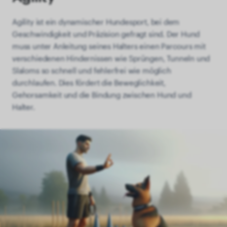
Agility ist ein dynamischer Hundesport, bei dem
Geschwindigkeit und Präzision gefragt sind. Der Hund
muss unter Anleitung seines Halters einen Parcours mit
verschiedenen Hindernissen wie Sprüngen, Tunneln und
Slaloms so schnell und fehlerfrei wie möglich
durchlaufen. Dies fördert die Beweglichkeit,
Gehorsamkeit und die Bindung zwischen Hund und
Halter.