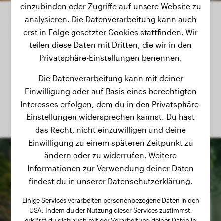
einzubinden oder Zugriffe auf unsere Website zu
Canicross
analysieren. Die Datenverarbeitung kann auch
erst in Folge gesetzter Cookies stattfinden. Wir
teilen diese Daten mit Dritten, die wir in den
Canicross ist eine Form des Geländelaufs, bei der der
Hund und der Halter durch eine Leine verbunden sind
Privatsphäre-Einstellungen benennen.
und gemeinsam laufen. Dies fördert die körperliche
Die Datenverarbeitung kann mit deiner
Fitness beider, stärkt die Bindung und trainiert den
Einwilligung oder auf Basis eines berechtigten
Gehorsam des Hundes in einer dynamischen Umgebung.
Interesses erfolgen, dem du in den Privatsphäre-
Es ist ein idealer Sport für energiereiche Hunde, die viel
Bewegung benötigen.
Einstellungen widersprechen kannst. Du hast
das Recht, nicht einzuwilligen und deine
Einwilligung zu einem späteren Zeitpunkt zu
ändern oder zu widerrufen. Weitere
Informationen zur Verwendung deiner Daten
findest du in unserer Datenschutzerklärung.
Einige Services verarbeiten personenbezogene Daten in den
USA. Indem du der Nutzung dieser Services zustimmst,
erklärst du dich auch mit der Verarbeitung deiner Daten in