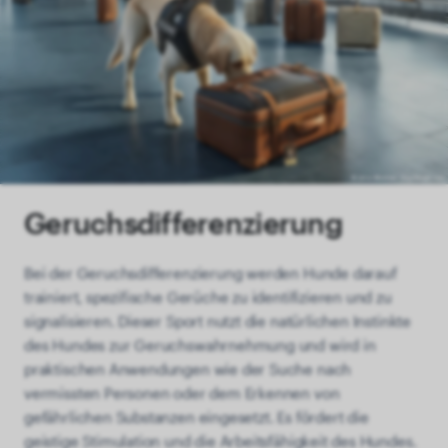
Geruchsdifferenzierung
Bei der Geruchsdifferenzierung werden Hunde darauf
trainiert, spezifische Gerüche zu identifizieren und zu
signalisieren. Dieser Sport nutzt die natürlichen Instinkte
des Hundes zur Geruchswahrnehmung und wird in
praktischen Anwendungen wie der Suche nach
vermissten Personen oder dem Erkennen von
gefährlichen Substanzen eingesetzt. Es fördert die
geistige Stimulation und die Arbeitsfähigkeit des Hundes.