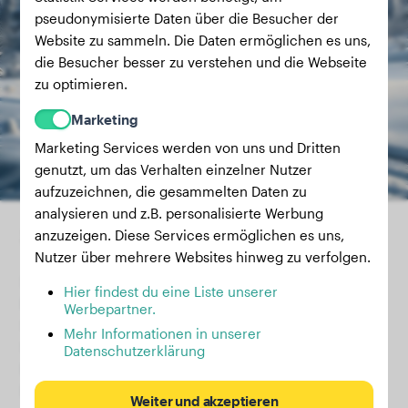
pseudonymisierte Daten über die Besucher der
Website zu sammeln. Die Daten ermöglichen es uns,
die Besucher besser zu verstehen und die Webseite
zu optimieren.
Marketing
Marketing Services werden von uns und Dritten
genutzt, um das Verhalten einzelner Nutzer
aufzuzeichnen, die gesammelten Daten zu
analysieren und z.B. personalisierte Werbung
Schlittenhunderennen
anzuzeigen. Diese Services ermöglichen es uns,
Nutzer über mehrere Websites hinweg zu verfolgen.
Schlittenhunderennen sind eine traditionelle Form des
Hier findest du eine Liste unserer
Hundesports, bei denen Teams von Hunden einen
Werbepartner.
Schlitten durch verschneite Landschaften ziehen. Dieser
Mehr Informationen in unserer
Sport erfordert intensive Teamarbeit, Ausdauer und
Datenschutzerklärung
Disziplin von den Hunden sowie strategische Planung und
Führungsfähigkeiten vom Musher (Schlittenführer).
Weiter und akzeptieren