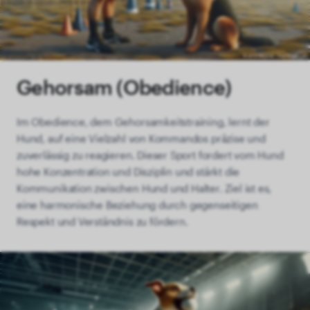
Gehorsam (Obedience)
Im Obedience, dem Gehorsamkeitstraining, lernt der
Hund, auf eine Vielzahl von Kommandos präzise und
zuverlässig zu reagieren. Dieser Sport fordert vom Hund
hohe Konzentration und Disziplin und stärkt die
Kommunikation zwischen Hund und Halter. Ziel ist es,
eine harmonische Beziehung durch gegenseitigen
Respekt und Verständnis zu fördern.