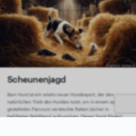
Scheunenjagd
Barn Hunt ist ein relativ neuer Hundesport, der den
natürlichen Trieb des Hundes nutzt, um in einem speziell
gestalteten Parcours versteckte Ratten (sicher in
belüfteten Behältern) aufzuspüren. Dieser Sport fördert
die Nasenarbeit und die Fähigkeit des Hundes,
unabhängig zu arbeiten, während er gleichzeitig eine