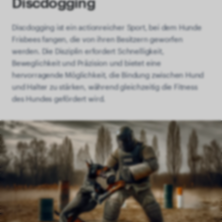
Discdogging
Discdogging ist ein actionreicher Sport, bei dem Hunde
Frisbees fangen, die von ihren Besitzern geworfen
werden. Die Disziplin erfordert Schnelligkeit,
Beweglichkeit und Präzision und bietet eine
hervorragende Möglichkeit, die Bindung zwischen Hund
und Halter zu stärken, während gleichzeitig die Fitness
des Hundes gefördert wird.