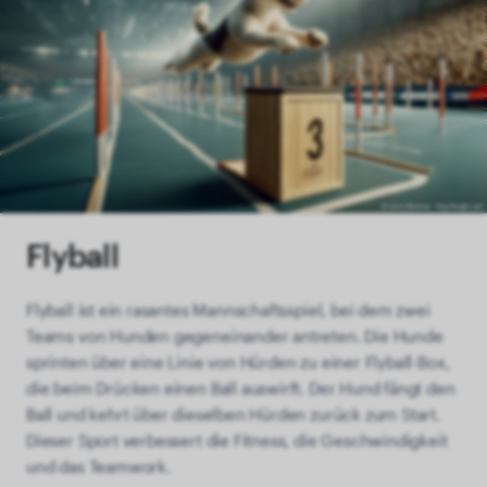
Flyball
Flyball ist ein rasantes Mannschaftsspiel, bei dem zwei
Teams von Hunden gegeneinander antreten. Die Hunde
sprinten über eine Linie von Hürden zu einer Flyball-Box,
die beim Drücken einen Ball auswirft. Der Hund fängt den
Ball und kehrt über dieselben Hürden zurück zum Start.
Dieser Sport verbessert die Fitness, die Geschwindigkeit
und das Teamwork.