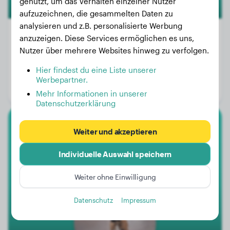
genutzt, um das Verhalten einzelner Nutzer
aufzuzeichnen, die gesammelten Daten zu
analysieren und z.B. personalisierte Werbung
anzuzeigen. Diese Services ermöglichen es uns,
Nutzer über mehrere Websites hinweg zu verfolgen.
Gewicht:
4 kg
Hier findest du eine Liste unserer
Alter:
1 Jahr, 9 Monate
Werbepartner.
Geschlecht:
Hündinn
Mehr Informationen in unserer
Datenschutzerklärung
Bullmastiff
Weiter und akzeptieren
Individuelle Auswahl speichern
Lily
Weiter ohne Einwilligung
1
Datenschutz
Impressum