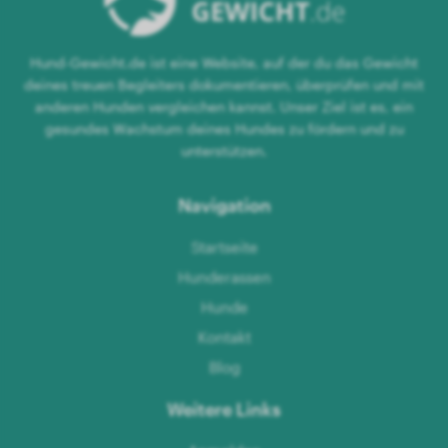
Hund-Gewicht.de ist eine Website, auf der du das Gewicht
deines treuen Begleiters dokumentieren, überprüfen und mit
anderen Hunden vergleichen kannst. Unser Ziel ist es, ein
gesundes Wachstum deines Hundes zu fördern und zu
unterstützen.
Navigation
Startseite
Hunderassen
Hunde
Kontakt
Blog
Weitere Links