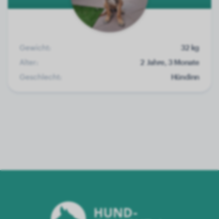
Gewicht:
32 kg
Alter:
2 Jahre, 3 Monate
Geschlecht:
Hündinn