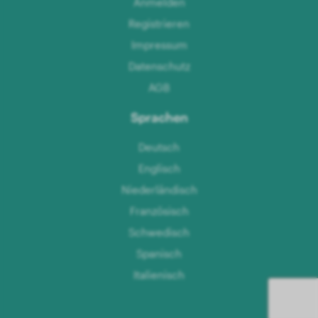
Anmelden
Registrieren
Impressum
Datenschutz
AGB
Sprachen
Deutsch
Englisch
Niederländisch
Französisch
Schwedisch
Spanisch
Italienisch