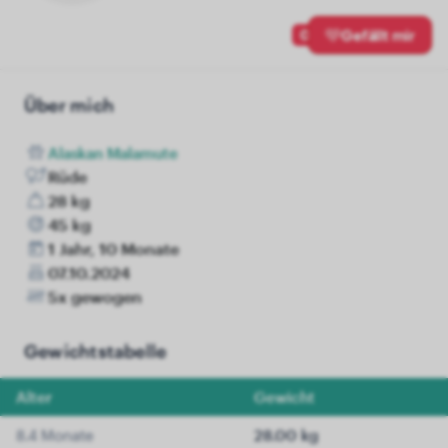
0
Gefällt mir
Über mich
Alaskan Malamute
Rüde
28 kg
45 kg
1 Jahr, 10 Monate
07.10.2024
5x gewogen
Gewichtstabelle
Alter
Gewicht
8.4 Monate
28.00 kg