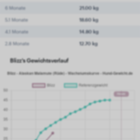
6 Monate
21.00 kg
5.1 Monate
18.60 kg
4.1 Monate
14.80 kg
2.8 Monate
12.70 kg
Blizz's Gewichtsverlauf