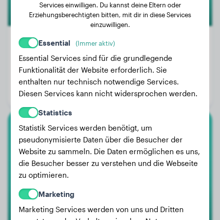
Services einwilligen. Du kannst deine Eltern oder
Erziehungsberechtigten bitten, mit dir in diese Services
einzuwilligen.
Essential
(Immer aktiv)
Essential Services sind für die grundlegende
Gewicht:
4 kg
Funktionalität der Website erforderlich. Sie
Alter:
2 Jahre, 7 Monate
enthalten nur technisch notwendige Services.
Diesen Services kann nicht widersprochen werden.
Geschlecht:
Hündinn
Statistics
Statistik Services werden benötigt, um
Magyar Vizsla
pseudonymisierte Daten über die Besucher der
Website zu sammeln. Die Daten ermöglichen es uns,
Victoria
die Besucher besser zu verstehen und die Webseite
zu optimieren.
Marketing
Marketing Services werden von uns und Dritten