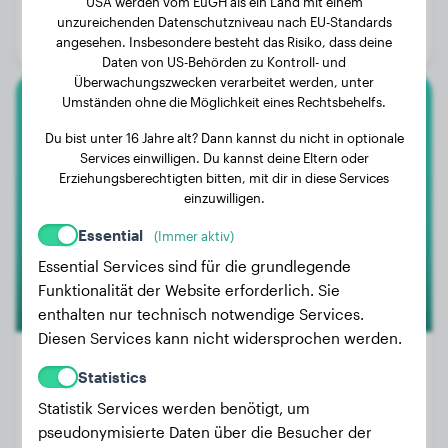
USA werden vom EuGH als ein Land mit einem
Alter:
2 Jahre, 11 Monate
unzureichenden Datenschutzniveau nach EU-Standards
Geschlecht:
Hündinn
angesehen. Insbesondere besteht das Risiko, dass deine
Daten von US-Behörden zu Kontroll- und
Überwachungszwecken verarbeitet werden, unter
Umständen ohne die Möglichkeit eines Rechtsbehelfs.
American Bully Xl
Du bist unter 16 Jahre alt? Dann kannst du nicht in optionale
Services einwilligen. Du kannst deine Eltern oder
Sassy
Erziehungsberechtigten bitten, mit dir in diese Services
einzuwilligen.
Essential
(Immer aktiv)
Essential Services sind für die grundlegende
Funktionalität der Website erforderlich. Sie
enthalten nur technisch notwendige Services.
Diesen Services kann nicht widersprochen werden.
Statistics
Statistik Services werden benötigt, um
Gewicht:
17 kg
pseudonymisierte Daten über die Besucher der
Alter:
2 Jahre, 8 Monate