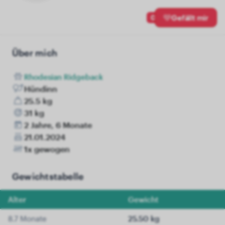
0
Gefällt mir
Über mich
Rhodesian Ridgeback
Hündinn
25.5 kg
31 kg
2 Jahre, 6 Monate
21.01.2024
1x gewogen
Gewichtstabelle
Alter
Gewicht
8.7 Monate
25.50 kg