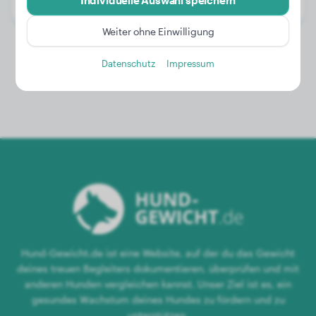
Individuelle Auswahl speichern
Geschlecht:
Hündinn
Weiter ohne Einwilligung
Datenschutz
Impressum
Hund-Gewicht.de ist eine Website, auf der du das Gewicht
deines treuen Begleiters dokumentieren, überprüfen und mit
anderen Hunden vergleichen kannst. Unser Ziel ist es, ein
gesundes Wachstum deines Hundes zu fördern und zu
unterstützen.