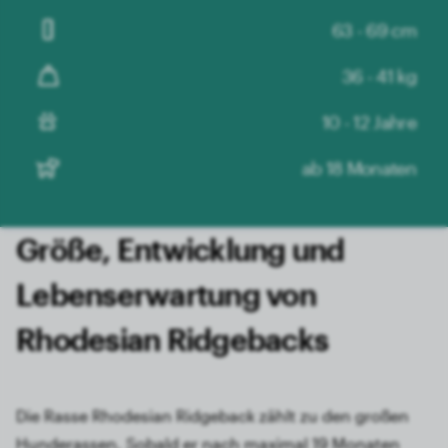
63 - 69 cm
36 - 41 kg
10 - 12 Jahre
ab 18 Monaten
Größe, Entwicklung und
Lebens­erwartung von
Rhodesian Ridgebacks
Die Rasse Rhodesian Ridgeback zählt zu den großen
Hunderassen. Sobald er nach maximal 19 Monaten