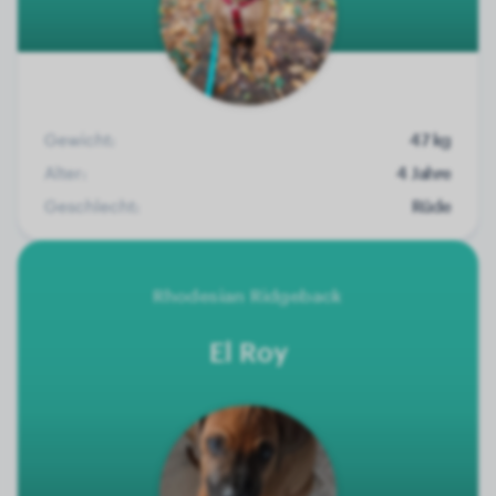
Gewicht:
47 kg
Alter:
4 Jahre
Geschlecht:
Rüde
Rhodesian Ridgeback
El Roy