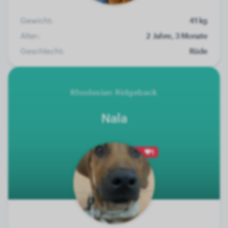
Gewicht:
41 kg
Alter:
2 Jahre, 3 Monate
Geschlecht:
Rüde
Rhodesian Ridgeback
Nala
1