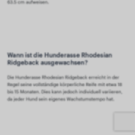
63.5 cm aufweisen.
Wann ist die Hunderasse Rhodesian
Ridgeback ausgewachsen?
Die Hunderasse Rhodesian Ridgeback erreicht in der
Regel seine vollständige körperliche Reife mit etwa 18
bis 15 Monaten. Dies kann jedoch individuell variieren,
da jeder Hund sein eigenes Wachstumstempo hat.