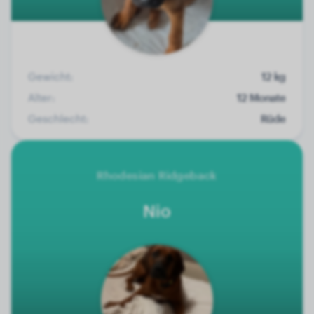
Gewicht:
12 kg
Alter:
12 Monate
Geschlecht:
Rüde
Rhodesian Ridgeback
Nio