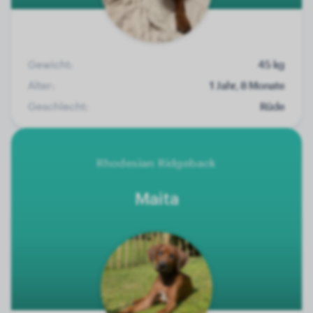
Gewicht:
45 kg
Alter:
1 Jahr, 8 Monate
Geschlecht:
Rüde
Rhodesian Ridgeback
Maita