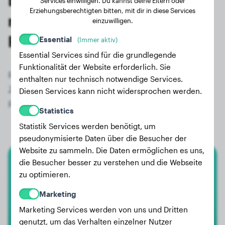
Letzte Wiegungen von
Services einwilligen. Du kannst deine Eltern oder
Erziehungsberechtigten bitten, mit dir in diese Services
registrierten Rhodesian
einzuwilligen.
Ridgeback-Besitzern
Essential
(Immer aktiv)
Essential Services sind für die grundlegende
Funktionalität der Website erforderlich. Sie
Registriere dich jetzt kostenlos und erhalte
enthalten nur technisch notwendige Services.
Zugriff auf alle 534 registrierten Hunde der
Diesen Services kann nicht widersprochen werden.
Rasse Rhodesian Ridgeback!
Statistics
Statistik Services werden benötigt, um
pseudonymisierte Daten über die Besucher der
Website zu sammeln. Die Daten ermöglichen es uns,
die Besucher besser zu verstehen und die Webseite
Rhodesian Ridgeback
zu optimieren.
Nori
Marketing
Marketing Services werden von uns und Dritten
genutzt, um das Verhalten einzelner Nutzer