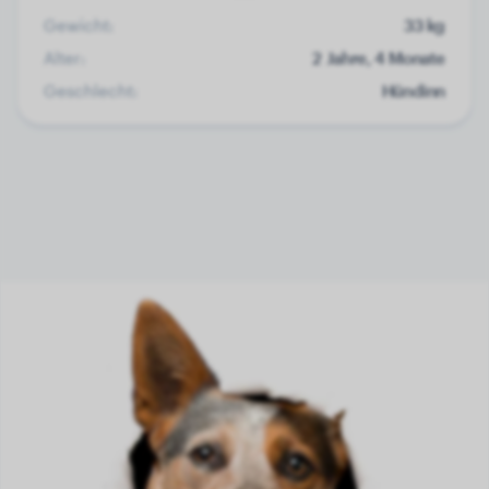
Gewicht:
33 kg
Alter:
2 Jahre, 4 Monate
Geschlecht:
Hündinn