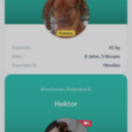
Premium
Gewicht:
42 kg
Alter:
8 Jahre, 5 Monate
Geschlecht:
Hündinn
Rhodesian Ridgeback
Hektor
1