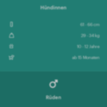
Hündinnen
61 - 66 cm
29 - 34 kg
10 - 12 Jahre
ab 15 Monaten
Rüden