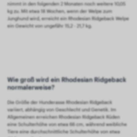
nimmt in den folgenden 2 Monaten noch weitere 10,05
kg zu. Mit etwa 18 Wochen, wenn der Welpe zum
Junghund wird, erreicht ein Rhodesian Ridgeback Welpe
ein Gewicht von ungefähr 15,2 - 21,7 kg.
Wie groß wird ein Rhodesian Ridgeback
normalerweise?
Die Größe der Hunderasse Rhodesian Ridgeback
variiert, abhängig von Geschlecht und Genetik. Im
Allgemeinen erreichen Rhodesian Ridgeback Rüden
eine Schulterhöhe von etwa 66 cm, während weibliche
Tiere eine durchschnittliche Schulterhöhe von etwa