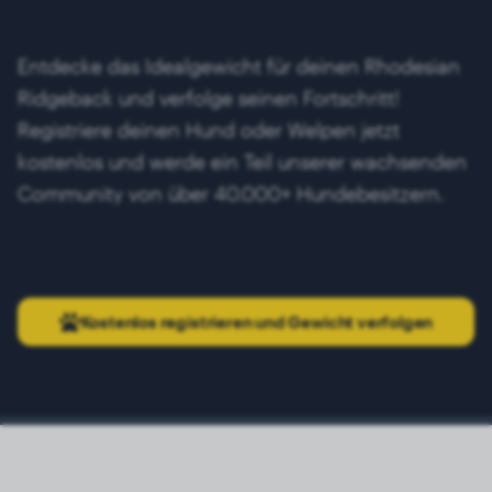
Entdecke das Idealgewicht für deinen Rhodesian
Ridgeback und verfolge seinen Fortschritt!
Registriere deinen Hund oder Welpen jetzt
kostenlos und werde ein Teil unserer wachsenden
Community von über 40.000+ Hundebesitzern.
Kostenlos registrieren und Gewicht verfolgen