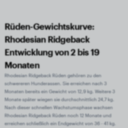
Rüden-Gewichtskurve:
Rhodesian Ridgeback
Entwicklung von 2 bis 19
Monaten
Rhodesian Ridgeback Rüden gehören zu den
schwereren Hunderassen. Sie erreichen nach 3
Monaten bereits ein Gewicht von 12,9 kg. Weitere 3
Monate später wiegen sie durchschnittlich 24,7 kg.
Nach dieser schnellen Wachstumsphase wachsen
Rhodesian Ridgeback Rüden noch 12 Monate und
erreichen schließlich ein Endgewicht von 36 - 41 kg.