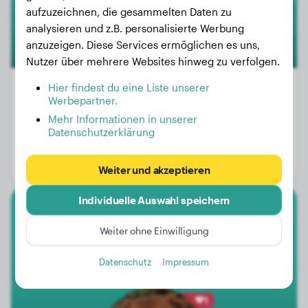
2
aufzuzeichnen, die gesammelten Daten zu
analysieren und z.B. personalisierte Werbung
anzuzeigen. Diese Services ermöglichen es uns,
Nutzer über mehrere Websites hinweg zu verfolgen.
Hier findest du eine Liste unserer
Premium
Werbepartner.
Mehr Informationen in unserer
Gewicht:
40 kg
Datenschutzerklärung
Alter:
1 Jahr, 10 Monate
Geschlecht:
Rüde
Weiter und akzeptieren
Individuelle Auswahl speichern
Rhodesian Ridgeback
Weiter ohne Einwilligung
Nayo
Datenschutz
Impressum
1