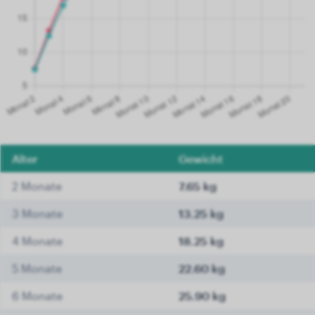
Alter
Gewicht
2 Monate
7.65 kg
3 Monate
13.25 kg
4 Monate
18.25 kg
5 Monate
22.60 kg
6 Monate
25.90 kg