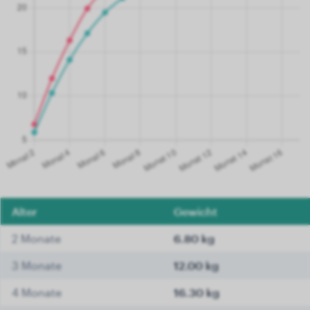
Alter
Gewicht
2 Monate
6.80 kg
3 Monate
12.00 kg
4 Monate
16.30 kg