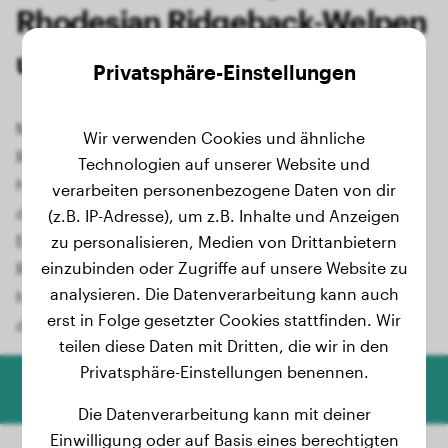
Rhodesian Ridgeback-Welpen
und -Junghunde
Privatsphäre-Einstellungen
Möchtest du wissen, wie groß dein Rhodesian
Wir verwenden Cookies und ähnliche
Ridgeback-Welpe einmal wird? Mit unserem speziellen
Technologien auf unserer Website und
Hundewachstumsrechner kannst du das Endgewicht
verarbeiten personenbezogene Daten von dir
der Rasse Rhodesian Ridgeback präzise berechnen.
(z.B. IP-Adresse), um z.B. Inhalte und Anzeigen
Egal ob du gerade einen niedlichen Rhodesian
zu personalisieren, Medien von Drittanbietern
einzubinden oder Zugriffe auf unsere Website zu
Ridgeback-Welpen hast oder dein Junghund
analysieren. Die Datenverarbeitung kann auch
heranwächst, unser benutzerfreundliches Tool liefert
erst in Folge gesetzter Cookies stattfinden. Wir
dir wertvolle Informationen.
teilen diese Daten mit Dritten, die wir in den
Privatsphäre-Einstellungen benennen.
Hundegewicht-Rechner
Die Datenverarbeitung kann mit deiner
Einwilligung oder auf Basis eines berechtigten