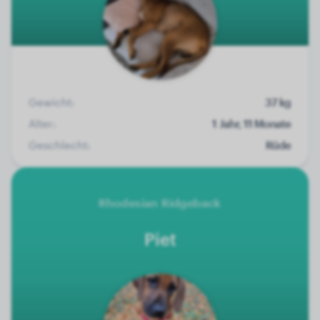
Gewicht:
37 kg
Alter:
1 Jahr, 11 Monate
Geschlecht:
Rüde
Rhodesian Ridgeback
Piet