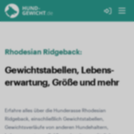
Rhodesian Ridgeback:
Gewichts­tabellen, Lebens­
erwartung, Größe und mehr
Erfahre alles über die Hunderasse Rhodesian
Ridgeback, einschließlich Gewichtstabellen,
Gewichtsverläufe von anderen Hundehaltern,