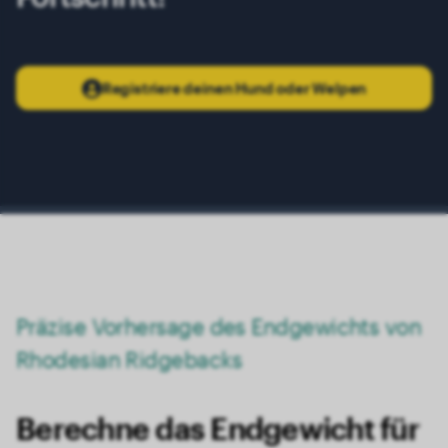
17 Monate
34.00 kg
Registriere deinen Hund oder Welpen
Präzise Vorhersage des Endgewichts von
Rhodesian Ridgebacks
Berechne das Endgewicht für