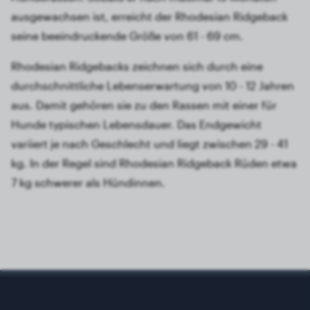
ausgewachsen ist, erreicht der Rhodesian Ridgeback
seine beeindruckende Größe von 61 - 69 cm.
Rhodesian Ridgebacks zeichnen sich durch eine
durchschnittliche Lebenserwartung von 10 - 12 Jahren
aus. Damit gehören sie zu den Rassen mit einer für
Hunde typischen Lebensdauer. Das Endgewicht
variiert je nach Geschlecht und liegt zwischen 29 - 41
kg. In der Regel sind Rhodesian Ridgeback Rüden etwa
7 kg schwerer als Hündinnen.