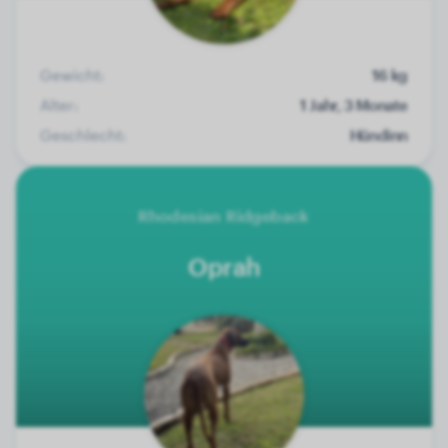
Gewicht:
16 kg
Alter:
1 Jahr, 3 Monate
Geschlecht:
Hündinn
Rhodesian Ridgeback
Oprah