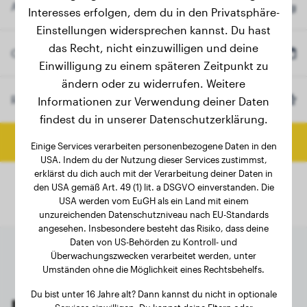
Aktuelles Gewicht
kg
Interesses erfolgen, dem du in den Privatsphäre-
Einstellungen widersprechen kannst. Du hast
das Recht, nicht einzuwilligen und deine
Geburtsdatum
Einwilligung zu einem späteren Zeitpunkt zu
ändern oder zu widerrufen. Weitere
Rasse
Rhodesian Ridgeback
Informationen zur Verwendung deiner Daten
(Optional)
findest du in unserer Datenschutzerklärung.
Endgewicht berechnen
Einige Services verarbeiten personenbezogene Daten in den
USA. Indem du der Nutzung dieser Services zustimmst,
erklärst du dich auch mit der Verarbeitung deiner Daten in
den USA gemäß Art. 49 (1) lit. a DSGVO einverstanden. Die
USA werden vom EuGH als ein Land mit einem
unzureichenden Datenschutzniveau nach EU-Standards
angesehen. Insbesondere besteht das Risiko, dass deine
Daten von US-Behörden zu Kontroll- und
Überwachungszwecken verarbeitet werden, unter
Umständen ohne die Möglichkeit eines Rechtsbehelfs.
Du bist unter 16 Jahre alt? Dann kannst du nicht in optionale