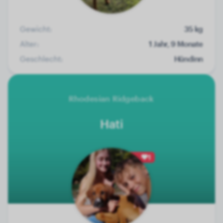
Gewicht:
35 kg
Alter:
1 Jahr, 9 Monate
Geschlecht:
Hündinn
Rhodesian Ridgeback
Hati
1