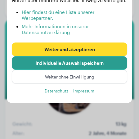
Nutzer über mehrere Websites hinweg zu verfolgen.
Geschlecht:
Hündinn
Hier findest du eine Liste unserer
Werbepartner.
Mehr Informationen in unserer
Datenschutzerklärung
Französische Bulldogge
Stitch
Weiter und akzeptieren
Individuelle Auswahl speichern
Weiter ohne Einwilligung
Datenschutz
Impressum
Gewicht:
13 kg
Alter:
2 Jahre, 4 Monate