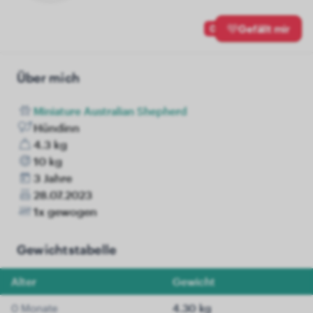
0
Gefällt mir
Über mich
Miniature Australian Shepherd
Hündinn
4.3 kg
10 kg
3 Jahre
28.07.2023
1x gewogen
Gewichtstabelle
Alter
Gewicht
0 Monate
4.30 kg