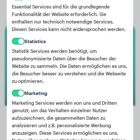
Alter:
2 Jahre, 11 Monate
Essential Services sind für die grundlegende
Funktionalität der Website erforderlich. Sie
Geschlecht:
Rüde
enthalten nur technisch notwendige Services.
Diesen Services kann nicht widersprochen werden.
Toy-Pudel
Statistics
Statistik Services werden benötigt, um
Schira
pseudonymisierte Daten über die Besucher der
Website zu sammeln. Die Daten ermöglichen es uns,
die Besucher besser zu verstehen und die Webseite
zu optimieren.
Marketing
Marketing Services werden von uns und Dritten
genutzt, um das Verhalten einzelner Nutzer
aufzuzeichnen, die gesammelten Daten zu
analysieren und z.B. personalisierte Werbung
Gewicht:
Keine Daten
anzuzeigen. Diese Services ermöglichen es uns,
Alter:
4 Jahre, 6 Monate