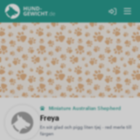
Miniature Australian Shepherd
Freya
En söt glad och pigg liten tjej - red merle till
färgen