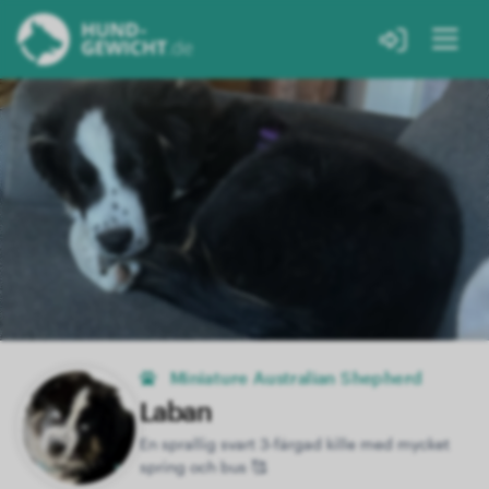
Miniature Australian Shepherd
Laban
En sprallig svart 3-färgad kille med mycket
spring och bus 🥰