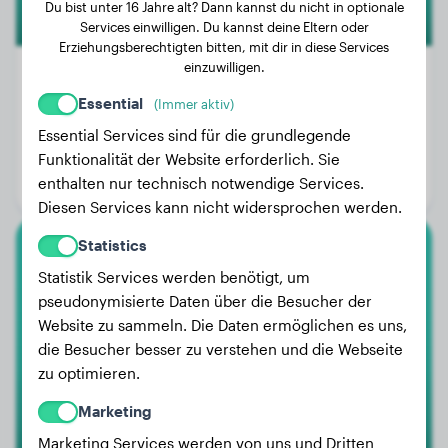
Du bist unter 16 Jahre alt? Dann kannst du nicht in optionale
Services einwilligen. Du kannst deine Eltern oder
Erziehungsberechtigten bitten, mit dir in diese Services
einzuwilligen.
Essential
(Immer aktiv)
Gewicht:
32 kg
Essential Services sind für die grundlegende
Alter:
2 Jahre, 2 Monate
Funktionalität der Website erforderlich. Sie
enthalten nur technisch notwendige Services.
Geschlecht:
Hündinn
Diesen Services kann nicht widersprochen werden.
Statistics
American Bully Xl
Statistik Services werden benötigt, um
pseudonymisierte Daten über die Besucher der
Butch
Website zu sammeln. Die Daten ermöglichen es uns,
die Besucher besser zu verstehen und die Webseite
zu optimieren.
Marketing
Marketing Services werden von uns und Dritten