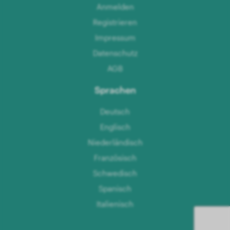
Anmelden
Registrieren
Impressum
Datenschutz
AGB
Sprachen
Deutsch
Englisch
Niederländisch
Französisch
Schwedisch
Spanisch
Italienisch