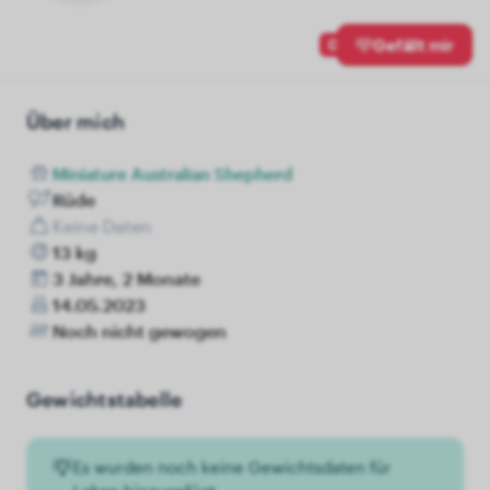
0
Gefällt mir
Über mich
Miniature Australian Shepherd
Rüde
Keine Daten
13 kg
3 Jahre, 2 Monate
14.05.2023
Noch nicht gewogen
Gewichtstabelle
Es wurden noch keine Gewichtsdaten für