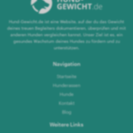
Hund-Gewicht.de ist eine Website, auf der du das Gewicht
deines treuen Begleiters dokumentieren, überprüfen und mit
anderen Hunden vergleichen kannst. Unser Ziel ist es, ein
gesundes Wachstum deines Hundes zu fördern und zu
unterstützen.
Navigation
Startseite
Hunderassen
Hunde
Kontakt
Blog
Weitere Links