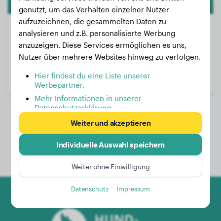
genutzt, um das Verhalten einzelner Nutzer
aufzuzeichnen, die gesammelten Daten zu
analysieren und z.B. personalisierte Werbung
anzuzeigen. Diese Services ermöglichen es uns,
Gewicht:
Keine Daten
Nutzer über mehrere Websites hinweg zu verfolgen.
Alter:
2 Jahre, 8 Monate
Hier findest du eine Liste unserer
Geschlecht:
Rüde
Werbepartner.
Mehr Informationen in unserer
Datenschutzerklärung
Weiter und akzeptieren
Individuelle Auswahl speichern
Weiter ohne Einwilligung
Datenschutz
Impressum