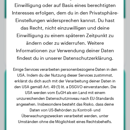
Einwilligung oder auf Basis eines berechtigten
Interesses erfolgen, dem du in den Privatsphäre-
Einstellungen widersprechen kannst. Du hast
das Recht, nicht einzuwilligen und deine
Einwilligung zu einem späteren Zeitpunkt zu
Gewicht:
16 kg
ändern oder zu widerrufen. Weitere
Alter:
2 Jahre, 8 Monate
Informationen zur Verwendung deiner Daten
findest du in unserer Datenschutzerklärung.
Geschlecht:
Hündinn
Einige Services verarbeiten personenbezogene Daten in den
USA. Indem du der Nutzung dieser Services zustimmst,
erklärst du dich auch mit der Verarbeitung deiner Daten in
Labrador Retriever
den USA gemäß Art. 49 (1) lit. a DSGVO einverstanden. Die
USA werden vom EuGH als ein Land mit einem
Kira
unzureichenden Datenschutzniveau nach EU-Standards
angesehen. Insbesondere besteht das Risiko, dass deine
Daten von US-Behörden zu Kontroll- und
Überwachungszwecken verarbeitet werden, unter
Umständen ohne die Möglichkeit eines Rechtsbehelfs.