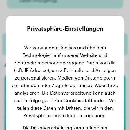
Laban hinzugefügt.
Laban's Gewichtsverlauf
Privatsphäre-Einstellungen
Für Laban wurden noch keine Gewichtsdaten
Wir verwenden Cookies und ähnliche
hinzugefügt.
Technologien auf unserer Website und
verarbeiten personenbezogene Daten von dir
Andere zufällige Hunde
(z.B. IP-Adresse), um z.B. Inhalte und Anzeigen
zu personalisieren, Medien von Drittanbietern
einzubinden oder Zugriffe auf unsere Website zu
Cane Corso
analysieren. Die Datenverarbeitung kann auch
erst in Folge gesetzter Cookies stattfinden. Wir
Yentle
teilen diese Daten mit Dritten, die wir in den
Privatsphäre-Einstellungen benennen.
Die Datenverarbeitung kann mit deiner