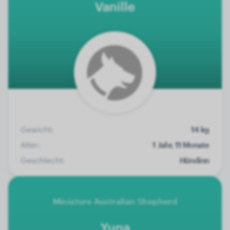
Vanille
Gewicht:
14 kg
Alter:
1 Jahr, 11 Monate
Geschlecht:
Hündinn
Miniature Australian Shepherd
Yuna