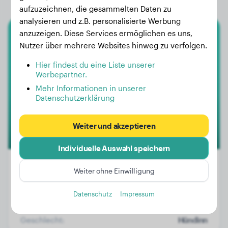
aufzuzeichnen, die gesammelten Daten zu
analysieren und z.B. personalisierte Werbung
anzuzeigen. Diese Services ermöglichen es uns,
Miniature Australian Shepherd
Nutzer über mehrere Websites hinweg zu verfolgen.
KIRA
Hier findest du eine Liste unserer
Werbepartner.
Mehr Informationen in unserer
Datenschutzerklärung
Weiter und akzeptieren
Individuelle Auswahl speichern
Weiter ohne Einwilligung
Gewicht:
3 kg
Datenschutz
Impressum
Alter:
1 Jahr, 2 Monate
Geschlecht:
Hündinn