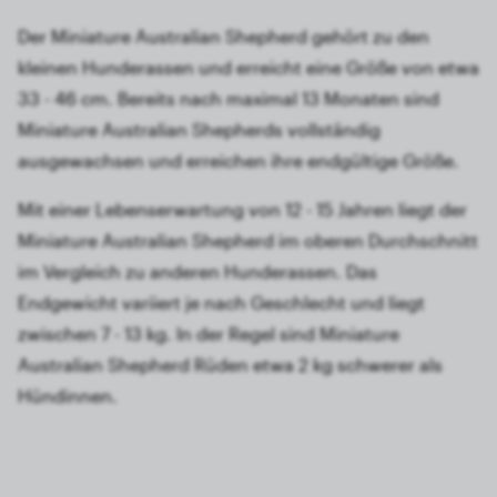
Der Miniature Australian Shepherd gehört zu den
kleinen Hunderassen und erreicht eine Größe von etwa
33 - 46 cm. Bereits nach maximal 13 Monaten sind
Miniature Australian Shepherds vollständig
ausgewachsen und erreichen ihre endgültige Größe.
Mit einer Lebenserwartung von 12 - 15 Jahren liegt der
Miniature Australian Shepherd im oberen Durchschnitt
im Vergleich zu anderen Hunderassen. Das
Endgewicht variiert je nach Geschlecht und liegt
zwischen 7 - 13 kg. In der Regel sind Miniature
Australian Shepherd Rüden etwa 2 kg schwerer als
Hündinnen.