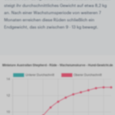
steigt ihr durchschnittliches Gewicht auf etwa 8,2 kg
an. Nach einer Wachstumsperiode von weiteren 7
Monaten erreichen diese Rüden schließlich ein
Endgewicht, das sich zwischen 9 - 13 kg bewegt.