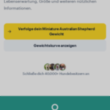
Lebenserwartung, Größe und weiteren nützlichen
Informationen.
Verfolge dein Miniature Australian Shepherd
Gewicht
Gewichtskurve anzeigen
Schließe dich 40.000+ Hundebesitzern an