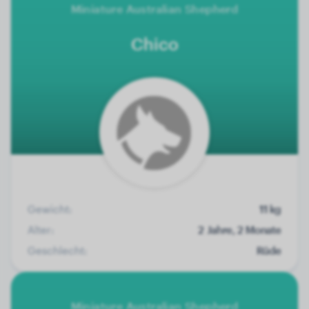
Miniature Australian Shepherd
Chico
Gewicht:
11 kg
Alter:
2 Jahre, 2 Monate
Geschlecht:
Rüde
Miniature Australian Shepherd