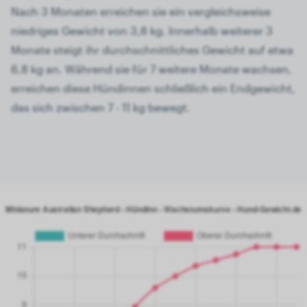
Nach 3 Monaten erreichen sie ein vergleichsweise
niedriges Gewicht von 3,8 kg. Innerhalb weiterer 3
Monate steigt ihr durchschnittliches Gewicht auf etwa
6,8 kg an. Während sie für 7 weitere Monate wachsen,
erreichen diese Hündinnen schließlich ein Endgewicht,
das sich zwischen 7 - 11 kg bewegt.