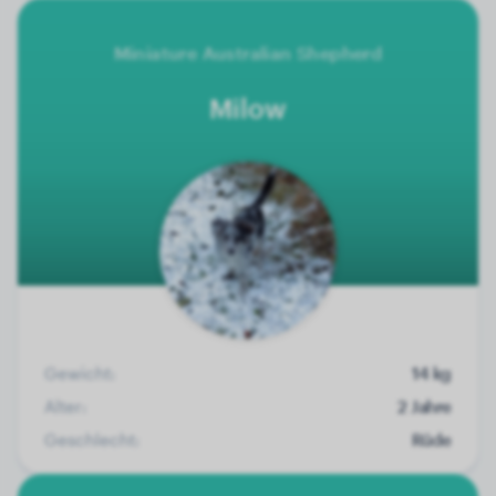
Miniature Australian Shepherd
Milow
Gewicht:
14 kg
Alter:
2 Jahre
Geschlecht:
Rüde