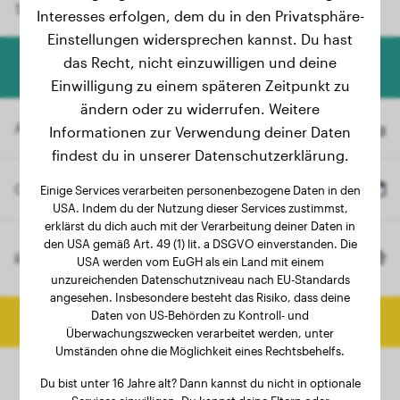
Tool liefert dir wertvolle Informationen.
Interesses erfolgen, dem du in den Privatsphäre-
Einstellungen widersprechen kannst. Du hast
das Recht, nicht einzuwilligen und deine
Hundegewicht-Rechner
Einwilligung zu einem späteren Zeitpunkt zu
ändern oder zu widerrufen. Weitere
Aktuelles Gewicht
kg
Informationen zur Verwendung deiner Daten
findest du in unserer Datenschutzerklärung.
Geburtsdatum
Einige Services verarbeiten personenbezogene Daten in den
USA. Indem du der Nutzung dieser Services zustimmst,
erklärst du dich auch mit der Verarbeitung deiner Daten in
den USA gemäß Art. 49 (1) lit. a DSGVO einverstanden. Die
Miniature Australian 
Rasse
(Optional)
USA werden vom EuGH als ein Land mit einem
Shepherd
unzureichenden Datenschutzniveau nach EU-Standards
angesehen. Insbesondere besteht das Risiko, dass deine
Daten von US-Behörden zu Kontroll- und
Endgewicht berechnen
Überwachungszwecken verarbeitet werden, unter
Umständen ohne die Möglichkeit eines Rechtsbehelfs.
Du bist unter 16 Jahre alt? Dann kannst du nicht in optionale