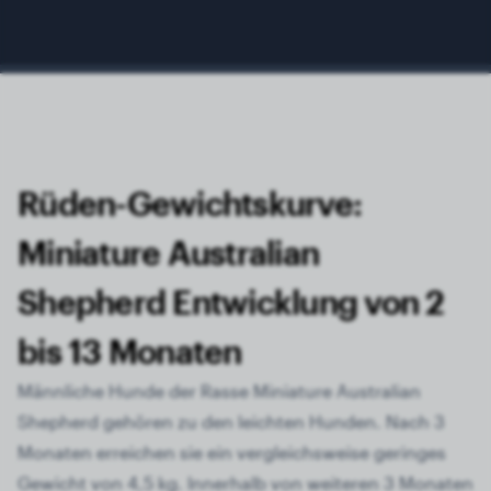
Rüden-Gewichtskurve:
Miniature Australian
Shepherd Entwicklung von 2
bis 13 Monaten
Männliche Hunde der Rasse Miniature Australian
Shepherd gehören zu den leichten Hunden. Nach 3
Monaten erreichen sie ein vergleichsweise geringes
Gewicht von 4,5 kg. Innerhalb von weiteren 3 Monaten