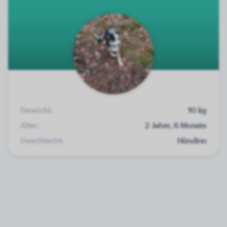
Gewicht:
10 kg
Alter:
2 Jahre, 6 Monate
Geschlecht:
Hündinn