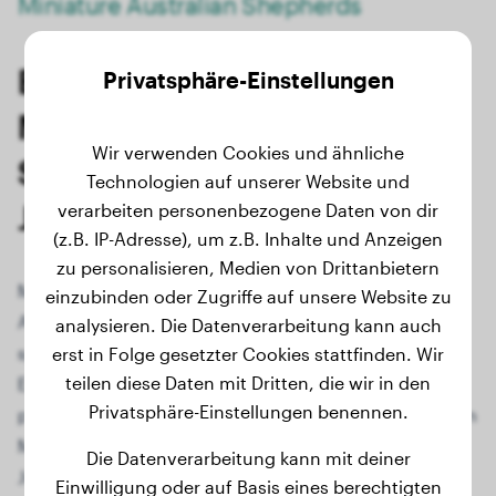
Miniature Australian Shepherds
Berechne das Endgewicht für
Privatsphäre-Einstellungen
Miniature Australian
Wir verwenden Cookies und ähnliche
Shepherd-Welpen und -
Technologien auf unserer Website und
Junghunde
verarbeiten personenbezogene Daten von dir
(z.B. IP-Adresse), um z.B. Inhalte und Anzeigen
zu personalisieren, Medien von Drittanbietern
Möchtest du wissen, wie groß dein Miniature
einzubinden oder Zugriffe auf unsere Website zu
Australian Shepherd-Welpe einmal wird? Mit unserem
analysieren. Die Datenverarbeitung kann auch
speziellen Hundewachstumsrechner kannst du das
erst in Folge gesetzter Cookies stattfinden. Wir
teilen diese Daten mit Dritten, die wir in den
Endgewicht der Rasse Miniature Australian Shepherd
Privatsphäre-Einstellungen benennen.
präzise berechnen. Egal ob du gerade einen niedlichen
Miniature Australian Shepherd-Welpen hast oder dein
Die Datenverarbeitung kann mit deiner
Junghund heranwächst, unser benutzerfreundliches
Einwilligung oder auf Basis eines berechtigten