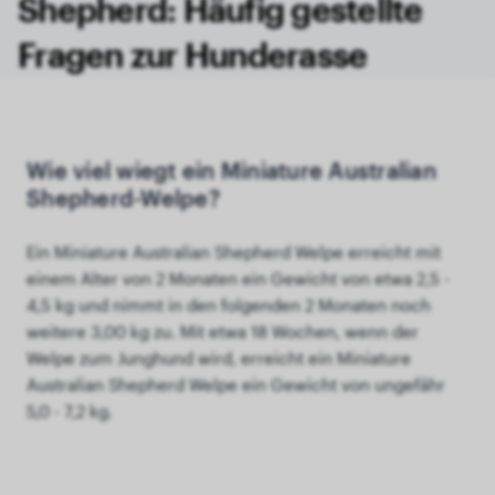
Shepherd: Häufig gestellte
Fragen zur Hunderasse
Wie viel wiegt ein Miniature Australian
Shepherd-Welpe?
Ein Miniature Australian Shepherd Welpe erreicht mit
einem Alter von 2 Monaten ein Gewicht von etwa 2,5 -
4,5 kg und nimmt in den folgenden 2 Monaten noch
weitere 3,00 kg zu. Mit etwa 18 Wochen, wenn der
Welpe zum Junghund wird, erreicht ein Miniature
Australian Shepherd Welpe ein Gewicht von ungefähr
5,0 - 7,2 kg.