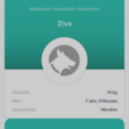
Miniature Australian Shepherd
Ziva
Gewicht:
14 kg
Alter:
1 Jahr, 11 Monate
Geschlecht:
Hündinn