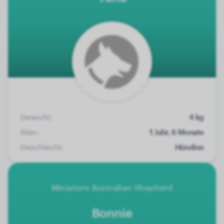
Gewicht:
4 kg
Alter:
1 Jahr, 6 Monate
Geschlecht:
Hündinn
Miniature Australian Shepherd
Bonnie