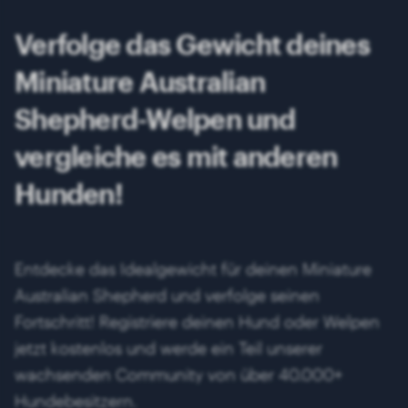
Verfolge das Gewicht deines
Miniature Australian
Shepherd-Welpen und
vergleiche es mit anderen
Hunden!
Entdecke das Idealgewicht für deinen Miniature
Australian Shepherd und verfolge seinen
Fortschritt! Registriere deinen Hund oder Welpen
jetzt kostenlos und werde ein Teil unserer
wachsenden Community von über 40.000+
Hundebesitzern.