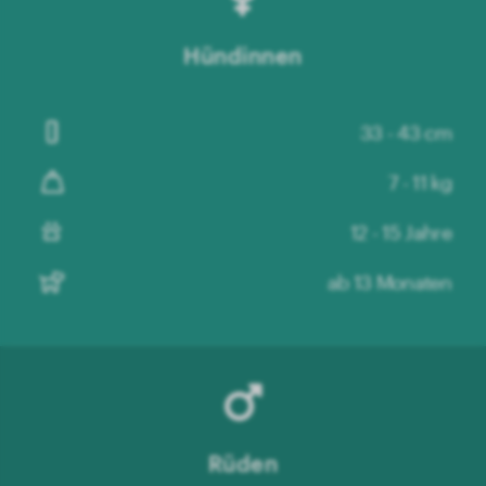
Hündinnen
33 - 43 cm
7 - 11 kg
12 - 15 Jahre
ab 13 Monaten
Rüden