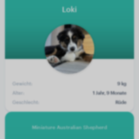
Loki
Gewicht:
9 kg
Alter:
1 Jahr, 9 Monate
Geschlecht:
Rüde
Miniature Australian Shepherd