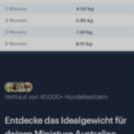
3 Monate
4.50 kg
4 Monate
5.95 kg
5 Monate
7.20 kg
6 Monate
8.15 kg
7 Monate
8.95 kg
8 Monate
9.60 kg
9 Monate
10.00 kg
10 Monate
10.35 kg
Vertraut von 40.000+ Hundebesitzern
11 Monate
10.55 kg
12 Monate
10.75 kg
Entdecke das Idealgewicht für
13 Monate
11.00 kg
deinen Miniature Australian