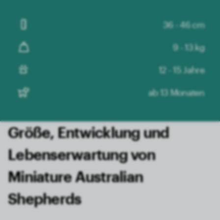
36 - 46 cm
9 - 13 kg
12 - 15 Jahre
ab 13 Monaten
Größe, Entwicklung und
Lebens­erwartung von
Miniature Australian
Shepherds