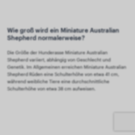
Wie groß wird ein Miniature Australian
Shepherd normalerweise?
Die Größe der Hunderasse Miniature Australian
Shepherd variiert, abhängig von Geschlecht und
Genetik. Im Allgemeinen erreichen Miniature Australian
Shepherd Rüden eine Schulterhöhe von etwa 41 cm,
während weibliche Tiere eine durchschnittliche
Schulterhöhe von etwa 38 cm aufweisen.