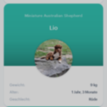
Miniature Australian Shepherd
Lio
Gewicht:
9 kg
Alter:
1 Jahr, 3 Monate
Geschlecht:
Rüde