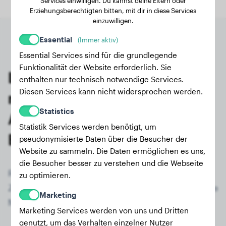
Services einwilligen. Du kannst deine Eltern oder
Erziehungsberechtigten bitten, mit dir in diese Services
einzuwilligen.
Essential
(Immer aktiv)
Essential Services sind für die grundlegende
Funktionalität der Website erforderlich. Sie
Letzte Wiegungen von
enthalten nur technisch notwendige Services.
Diesen Services kann nicht widersprochen werden.
registrierten Miniature
Statistics
Australian Shepherd-
Statistik Services werden benötigt, um
Besitzern
pseudonymisierte Daten über die Besucher der
Website zu sammeln. Die Daten ermöglichen es uns,
die Besucher besser zu verstehen und die Webseite
Registriere dich jetzt kostenlos und erhalte
zu optimieren.
Zugriff auf alle 375 registrierten Hunde der Rasse
Marketing
Miniature Australian Shepherd!
Marketing Services werden von uns und Dritten
genutzt, um das Verhalten einzelner Nutzer