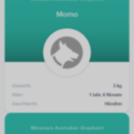
Momo
Gewicht:
5 kg
Alter:
1 Jahr, 6 Monate
Geschlecht:
Hündinn
Miniature Australian Shepherd