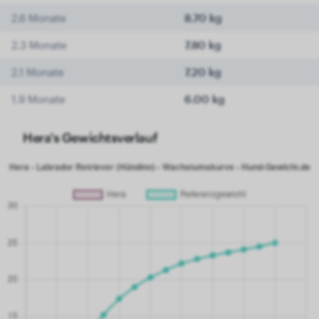
2.6 Monate
8.70 kg
2.3 Monate
7.80 kg
2.1 Monate
7.20 kg
1.9 Monate
6.00 kg
Hera's Gewichtsverlauf