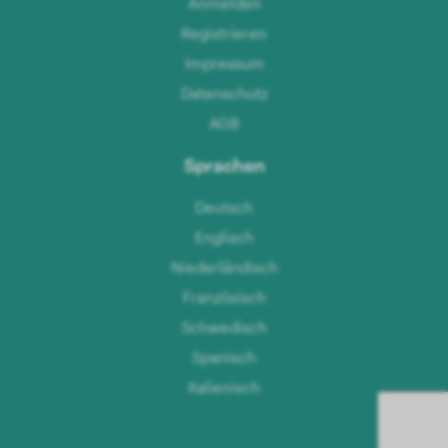
Anmelden
Registrieren
Impressum
Datenschutz
AGB
Sprachen
Deutsch
Englisch
Niederländisch
Französisch
Schwedisch
Spanisch
Italienisch