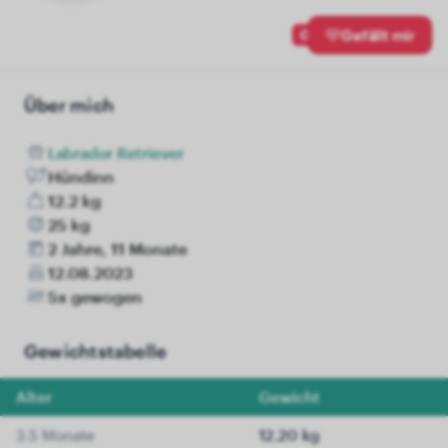
0
Gefällt mir
Über mich
Labrador Retriever
Hündinn
12.2 kg
25 kg
2 Jahre, 11 Monate
12.08.2023
5x gewogen
Gewichtstabelle
Alter
Gewicht
3.5 Monate
12.20 kg