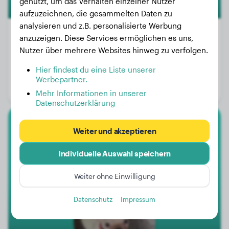
genutzt, um das Verhalten einzelner Nutzer
aufzuzeichnen, die gesammelten Daten zu
analysieren und z.B. personalisierte Werbung
anzuzeigen. Diese Services ermöglichen es uns,
Nutzer über mehrere Websites hinweg zu verfolgen.
Gewicht:
21 kg
Hier findest du eine Liste unserer
Alter:
4 Jahre
Werbepartner.
Geschlecht:
Hündinn
Mehr Informationen in unserer
Datenschutzerklärung
Französische Bulldogge
Weiter und akzeptieren
Individuelle Auswahl speichern
BLANCA NIEVE
Weiter ohne Einwilligung
Datenschutz
Impressum