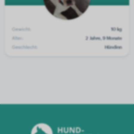
Gewicht:
10 kg
Alter:
2 Jahre, 9 Monate
Geschlecht:
Hündinn