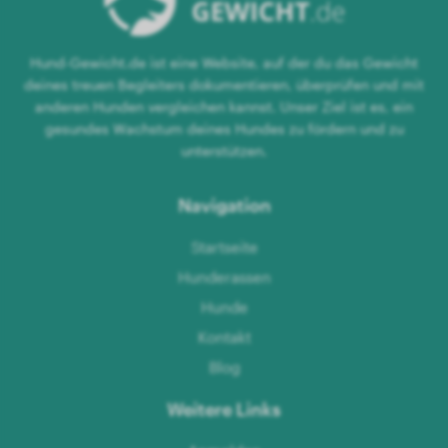
Hund-Gewicht.de ist eine Website, auf der du das Gewicht
deines treuen Begleiters dokumentieren, überprüfen und mit
anderen Hunden vergleichen kannst. Unser Ziel ist es, ein
gesundes Wachstum deines Hundes zu fördern und zu
unterstützen.
Navigation
Startseite
Hunderassen
Hunde
Kontakt
Blog
Weitere Links