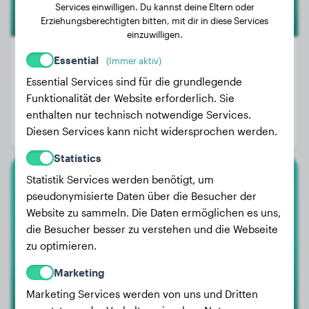
Services einwilligen. Du kannst deine Eltern oder
Erziehungsberechtigten bitten, mit dir in diese Services
einzuwilligen.
Essential
(Immer aktiv)
Essential Services sind für die grundlegende
Gewicht:
Keine Daten
Funktionalität der Website erforderlich. Sie
Alter:
2 Jahre, 7 Monate
enthalten nur technisch notwendige Services.
Diesen Services kann nicht widersprochen werden.
Geschlecht:
Rüde
Statistics
Statistik Services werden benötigt, um
Labrador Retriever
pseudonymisierte Daten über die Besucher der
Website zu sammeln. Die Daten ermöglichen es uns,
Elli
die Besucher besser zu verstehen und die Webseite
zu optimieren.
Marketing
Marketing Services werden von uns und Dritten