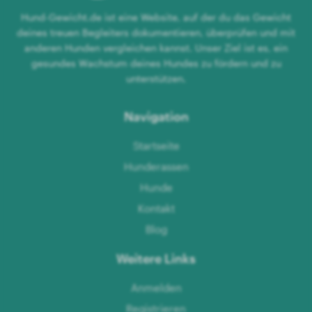
Hund-Gewicht.de ist eine Website, auf der du das Gewicht
deines treuen Begleiters dokumentieren, überprüfen und mit
anderen Hunden vergleichen kannst. Unser Ziel ist es, ein
gesundes Wachstum deines Hundes zu fördern und zu
unterstützen.
Navigation
Startseite
Hunderassen
Hunde
Kontakt
Blog
Weitere Links
Anmelden
Registrieren