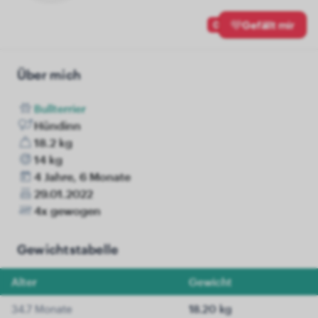
0
Gefällt mir
Über mich
Bullterrier
Hündinn
18.2 kg
14 kg
4 Jahre, 6 Monate
29.01.2022
4x gewogen
Gewichtstabelle
Alter
Gewicht
34.7 Monate
18.20 kg