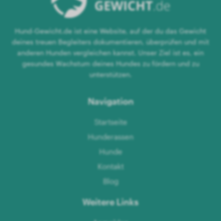
Hund-Gewicht.de ist eine Website, auf der du das Gewicht
deines treuen Begleiters dokumentieren, überprüfen und mit
anderen Hunden vergleichen kannst. Unser Ziel ist es, ein
gesundes Wachstum deines Hundes zu fördern und zu
unterstützen.
Navigation
Startseite
Hunderassen
Hunde
Kontakt
Blog
Weitere Links