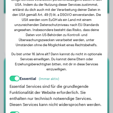
USA. Indem du der Nutzung dieser Services zustimmst,
erklärst du dich auch mit der Verarbeitung deiner Daten in
den USA gemäß Art. 49 (1) lit. a DSGVO einverstanden. Die
USA werden vom EuGH als ein Land mit einem
unzureichenden Datenschutzniveau nach EU-Standards
angesehen. Insbesondere besteht das Risiko, dass deine
Gewicht:
4 kg
Daten von US-Behörden zu Kontroll- und
Überwachungszwecken verarbeitet werden, unter
Alter:
2 Jahre, 7 Monate
Umständen ohne die Möglichkeit eines Rechtsbehelfs.
Geschlecht:
Rüde
Du bist unter 16 Jahre alt? Dann kannst du nicht in optionale
Services einwilligen. Du kannst deine Eltern oder
Erziehungsberechtigten bitten, mit dir in diese Services
Cairn Terrier
einzuwilligen.
Essential
(Immer aktiv)
Wito
Essential Services sind für die grundlegende
Funktionalität der Website erforderlich. Sie
enthalten nur technisch notwendige Services.
Diesen Services kann nicht widersprochen werden.