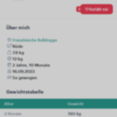
0
Gefällt mir
Über mich
Französische Bulldogge
Rüde
7.6 kg
12 kg
2 Jahre, 10 Monate
16.09.2023
5x gewogen
Gewichtstabelle
Alter
Gewicht
4 Monate
7.60 kg