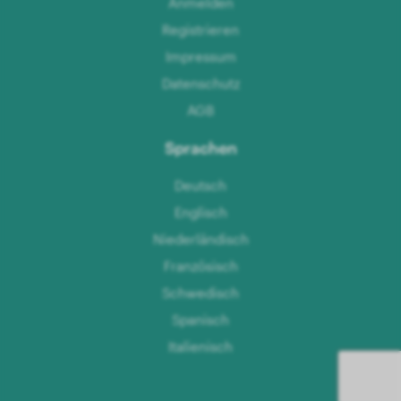
Anmelden
Registrieren
Impressum
Datenschutz
AGB
Sprachen
Deutsch
Englisch
Niederländisch
Französisch
Schwedisch
Spanisch
Italienisch