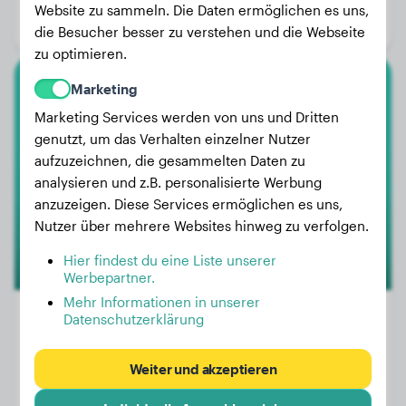
Website zu sammeln. Die Daten ermöglichen es uns,
Geschlecht:
Hündinn
die Besucher besser zu verstehen und die Webseite
zu optimieren.
Marketing
Cocker Spaniel
Marketing Services werden von uns und Dritten
genutzt, um das Verhalten einzelner Nutzer
Alba
aufzuzeichnen, die gesammelten Daten zu
analysieren und z.B. personalisierte Werbung
anzuzeigen. Diese Services ermöglichen es uns,
1
Nutzer über mehrere Websites hinweg zu verfolgen.
Hier findest du eine Liste unserer
Werbepartner.
Mehr Informationen in unserer
Datenschutzerklärung
Gewicht:
12 kg
Weiter und akzeptieren
Alter:
3 Jahre, 5 Monate