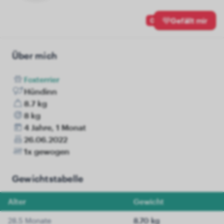
0
Gefällt mir
Über mich
Foxterrier
Hündinn
8.7 kg
8 kg
4 Jahre, 1 Monat
26.06.2022
1x gewogen
Gewichtstabelle
Alter
Gewicht
28.5 Monate
8.70 kg