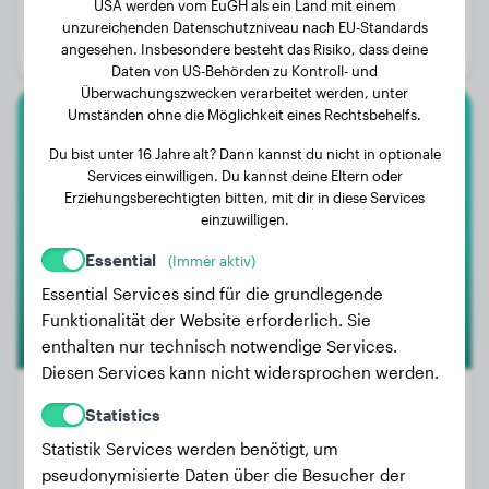
USA werden vom EuGH als ein Land mit einem
Alter:
3 Jahre
unzureichenden Datenschutzniveau nach EU-Standards
Geschlecht:
Hündinn
angesehen. Insbesondere besteht das Risiko, dass deine
Daten von US-Behörden zu Kontroll- und
Überwachungszwecken verarbeitet werden, unter
Umständen ohne die Möglichkeit eines Rechtsbehelfs.
Deutsche Dogge
Du bist unter 16 Jahre alt? Dann kannst du nicht in optionale
Services einwilligen. Du kannst deine Eltern oder
Cookie
Erziehungsberechtigten bitten, mit dir in diese Services
einzuwilligen.
Essential
(Immer aktiv)
Essential Services sind für die grundlegende
Funktionalität der Website erforderlich. Sie
enthalten nur technisch notwendige Services.
Diesen Services kann nicht widersprochen werden.
Statistics
Statistik Services werden benötigt, um
Gewicht:
51 kg
pseudonymisierte Daten über die Besucher der
Alter:
5 Jahre, 8 Monate