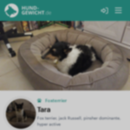
Foxterrier
Tara
Fox terrier, jack Russell, pinsher dominante,
hyper active