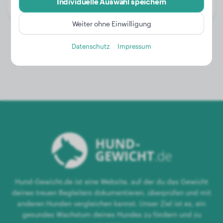
Individuelle Auswahl speichern
Geschlecht:
Hündinn
Weiter ohne Einwilligung
Datenschutz
Impressum
Hund-Gewicht.de ist eine Website, auf der du das Gewicht
deines treuen Begleiters dokumentieren, überprüfen und mit
anderen Hunden vergleichen kannst. Unser Ziel ist es, ein
gesundes Wachstum deines Hundes zu fördern und zu