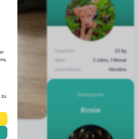
Gewicht:
22 kg
er
ns,
Alter:
2 Jahre, 1 Monat
Geschlecht:
Hündinn
Zwergspitz
 zu
Rosie
eg