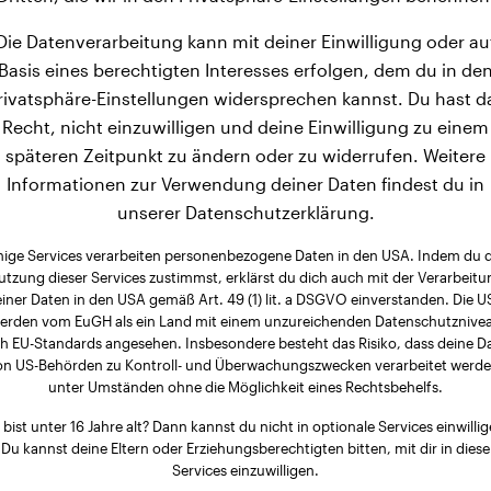
Die Datenverarbeitung kann mit deiner Einwilligung oder au
Basis eines berechtigten Interesses erfolgen, dem du in de
rivatsphäre-Einstellungen widersprechen kannst. Du hast d
Recht, nicht einzuwilligen und deine Einwilligung zu einem
späteren Zeitpunkt zu ändern oder zu widerrufen. Weitere
Informationen zur Verwendung deiner Daten findest du in
unserer Datenschutzerklärung.
nige Services verarbeiten personenbezogene Daten in den USA. Indem du 
utzung dieser Services zustimmst, erklärst du dich auch mit der Verarbeitu
iner Daten in den USA gemäß Art. 49 (1) lit. a DSGVO einverstanden. Die 
erden vom EuGH als ein Land mit einem unzureichenden Datenschutznive
h EU-Standards angesehen. Insbesondere besteht das Risiko, dass deine D
on US-Behörden zu Kontroll- und Überwachungszwecken verarbeitet werde
unter Umständen ohne die Möglichkeit eines Rechtsbehelfs.
 bist unter 16 Jahre alt? Dann kannst du nicht in optionale Services einwillig
Du kannst deine Eltern oder Erziehungsberechtigten bitten, mit dir in diese
Services einzuwilligen.