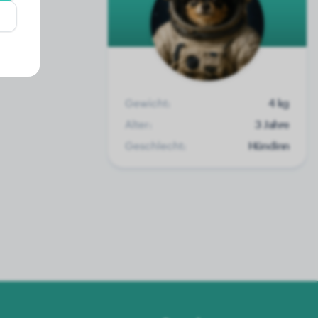
Gewicht:
4 kg
Alter:
3 Jahre
Geschlecht:
Hündinn