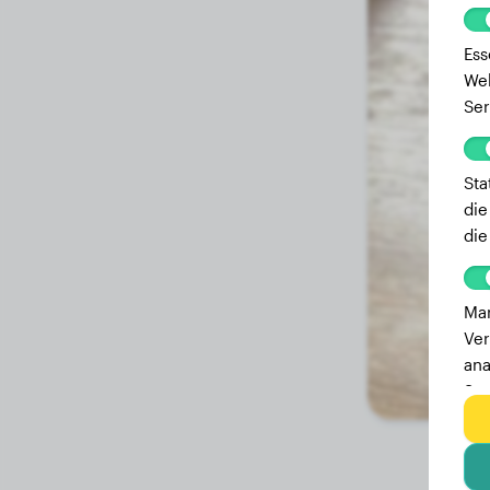
Ess
Web
Ser
Sta
die
die
Mar
Ver
ana
Ser
zu 