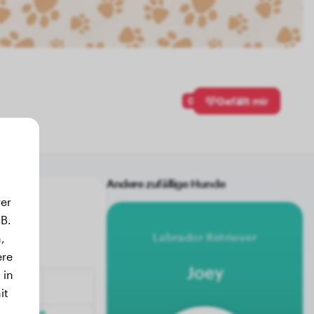
0
Gefällt mir
Andere zufällige Hunde
er
B.
Labrador Retriever
,
ere
Joey
 in
it
.