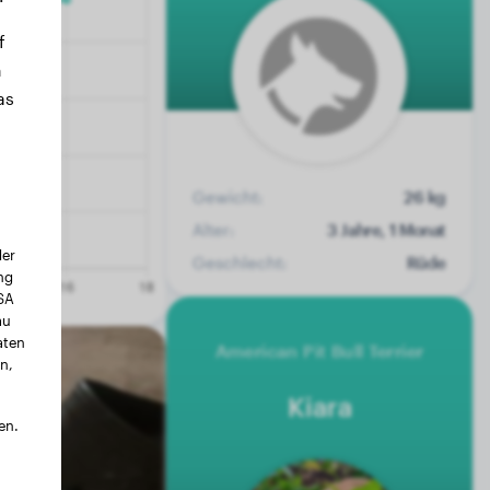
f
n
as
Gewicht:
26 kg
Alter:
3 Jahre, 1 Monat
der
Geschlecht:
Rüde
ng
USA
au
aten
American Pit Bull Terrier
n,
Kiara
en.