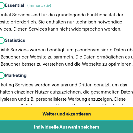
Essential
(Immer aktiv)
ential Services sind für die grundlegende Funktionalität der
site erforderlich. Sie enthalten nur technisch notwendige
vices. Diesen Services kann nicht widersprochen werden.
Statistics
tistik Services werden benötigt, um pseudonymisierte Daten üb
 Besucher der Website zu sammeln. Die Daten ermöglichen es u
 Besucher besser zu verstehen und die Webseite zu optimieren.
Marketing
keting Services werden von uns und Dritten genutzt, um das
halten einzelner Nutzer aufzuzeichnen, die gesammelten Daten
lysieren und z.B. personalisierte Werbung anzuzeigen. Diese
vices ermöglichen es uns, Nutzer über mehrere Websites hinw
verfolgen.
Weiter und akzeptieren
Hier findest du eine Liste unserer Werbepartner.
Individuelle Auswahl speichern
Mehr Informationen in unserer Datenschutzerklärung