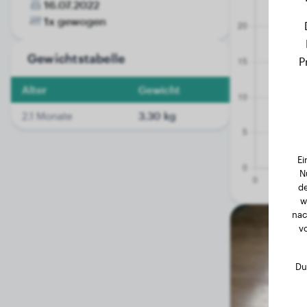
16.07.2022
1x gewogen
Gewichtstabelle
P
Alter
Gewicht
2.1 Monate
3.30 kg
Ei
N
de
w
nac
v
Du