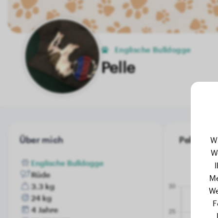
Englische Bulldogge
Pelle
Über mich
Pelle's G
W
W
Englische Bulldogge
Rüde
Me
3.3 kg
We
24 kg
F
4 Jahre