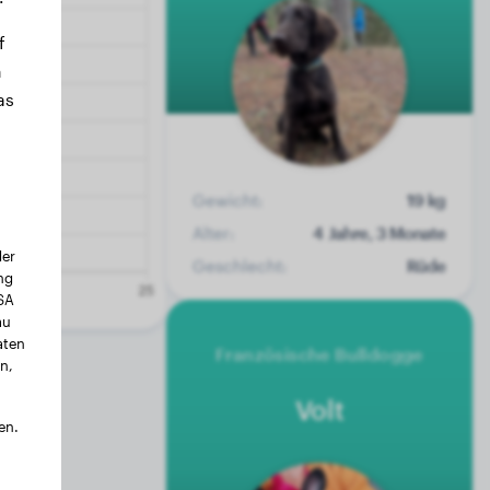
f
n
as
Gewicht:
19 kg
Alter:
4 Jahre, 3 Monate
der
Geschlecht:
Rüde
ng
USA
au
aten
Französische Bulldogge
n,
Volt
en.