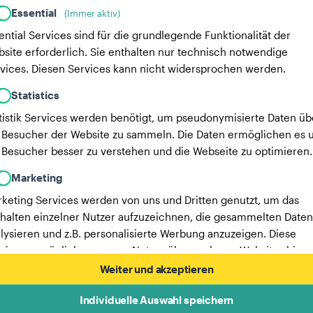
Essential
(Immer aktiv)
ential Services sind für die grundlegende Funktionalität der
site erforderlich. Sie enthalten nur technisch notwendige
vices. Diesen Services kann nicht widersprochen werden.
Statistics
tistik Services werden benötigt, um pseudonymisierte Daten üb
 Besucher der Website zu sammeln. Die Daten ermöglichen es u
 Besucher besser zu verstehen und die Webseite zu optimieren.
Marketing
keting Services werden von uns und Dritten genutzt, um das
halten einzelner Nutzer aufzuzeichnen, die gesammelten Daten
lysieren und z.B. personalisierte Werbung anzuzeigen. Diese
vices ermöglichen es uns, Nutzer über mehrere Websites hinw
verfolgen.
Weiter und akzeptieren
Hier findest du eine Liste unserer Werbepartner.
Individuelle Auswahl speichern
Mehr Informationen in unserer Datenschutzerklärung