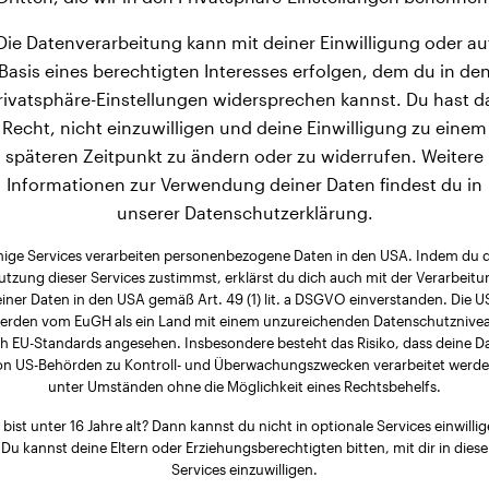
Die Datenverarbeitung kann mit deiner Einwilligung oder au
Basis eines berechtigten Interesses erfolgen, dem du in de
rivatsphäre-Einstellungen widersprechen kannst. Du hast d
Recht, nicht einzuwilligen und deine Einwilligung zu einem
späteren Zeitpunkt zu ändern oder zu widerrufen. Weitere
Informationen zur Verwendung deiner Daten findest du in
unserer Datenschutzerklärung.
nige Services verarbeiten personenbezogene Daten in den USA. Indem du 
utzung dieser Services zustimmst, erklärst du dich auch mit der Verarbeitu
iner Daten in den USA gemäß Art. 49 (1) lit. a DSGVO einverstanden. Die 
erden vom EuGH als ein Land mit einem unzureichenden Datenschutznive
h EU-Standards angesehen. Insbesondere besteht das Risiko, dass deine D
on US-Behörden zu Kontroll- und Überwachungszwecken verarbeitet werde
unter Umständen ohne die Möglichkeit eines Rechtsbehelfs.
 bist unter 16 Jahre alt? Dann kannst du nicht in optionale Services einwillig
Du kannst deine Eltern oder Erziehungsberechtigten bitten, mit dir in diese
Services einzuwilligen.