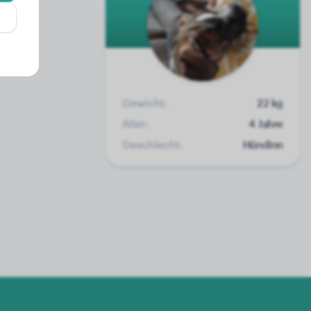
Gewicht:
22 kg
Alter:
4 Jahre
Geschlecht:
Hündinn