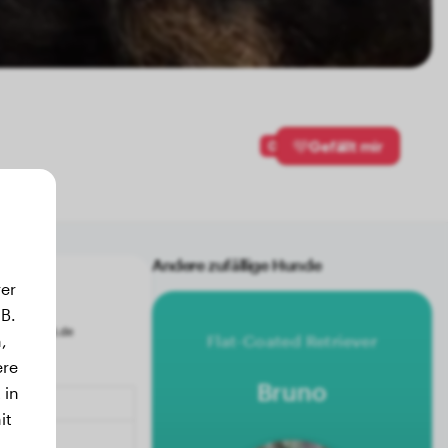
0
Gefällt mir
Andere zufällige Hunde
er
B.
,
Flat-Coated Retriever
ere
Bruno
 in
it
.