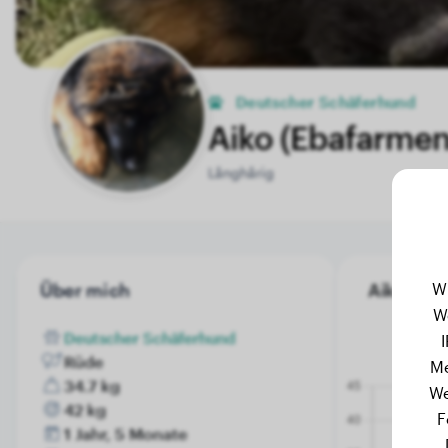
Deutscher Schäferhund
Aiko (Ebafarme
Långhårig
W
Über mich
Aiko (Eba
W
Deutscher Schäferhund
Rüde
Me
34.7 kg
We
42 kg
F
1 Jahr, 5 Monate