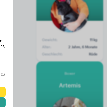
Gewicht:
11 kg
er
ns,
Alter:
2 Jahre, 6 Monate
Geschlecht:
Rüde
Boxer
 zu
Artemis
eg