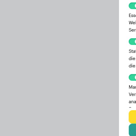
Ess
Web
Ser
Sta
die
die
Mar
Ver
ana
Ser
zu 