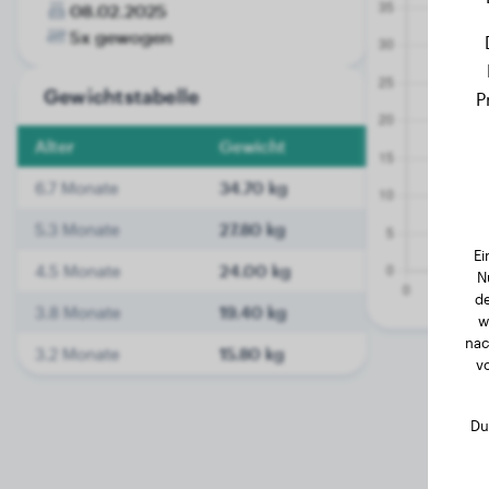
08.02.2025
5x gewogen
Gewichtstabelle
P
Alter
Gewicht
6.7 Monate
34.70 kg
5.3 Monate
27.80 kg
Ei
4.5 Monate
24.00 kg
N
de
3.8 Monate
19.40 kg
w
nac
3.2 Monate
15.80 kg
v
Du