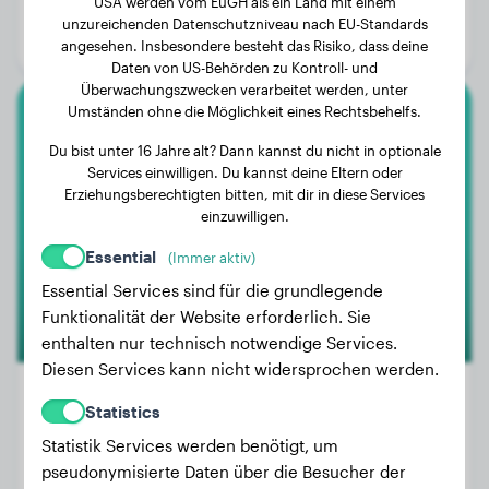
USA werden vom EuGH als ein Land mit einem
Alter:
2 Jahre, 6 Monate
unzureichenden Datenschutzniveau nach EU-Standards
Geschlecht:
Rüde
angesehen. Insbesondere besteht das Risiko, dass deine
Daten von US-Behörden zu Kontroll- und
Überwachungszwecken verarbeitet werden, unter
Umständen ohne die Möglichkeit eines Rechtsbehelfs.
Toy-Pudel
Du bist unter 16 Jahre alt? Dann kannst du nicht in optionale
Services einwilligen. Du kannst deine Eltern oder
Bella
Erziehungsberechtigten bitten, mit dir in diese Services
einzuwilligen.
Essential
(Immer aktiv)
Essential Services sind für die grundlegende
Funktionalität der Website erforderlich. Sie
enthalten nur technisch notwendige Services.
Diesen Services kann nicht widersprochen werden.
Statistics
Statistik Services werden benötigt, um
Gewicht:
0 kg
pseudonymisierte Daten über die Besucher der
Alter:
4 Jahre, 6 Monate