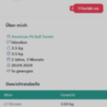
0
Gefällt mir
Über mich
American Pit Bull Terrier
Hündinn
3.5 kg
3.5 kg
2 Jahre, 3 Monate
20.04.2024
1x gewogen
Gewichtstabelle
Alter
Gewicht
2.1 Monate
3.50 kg