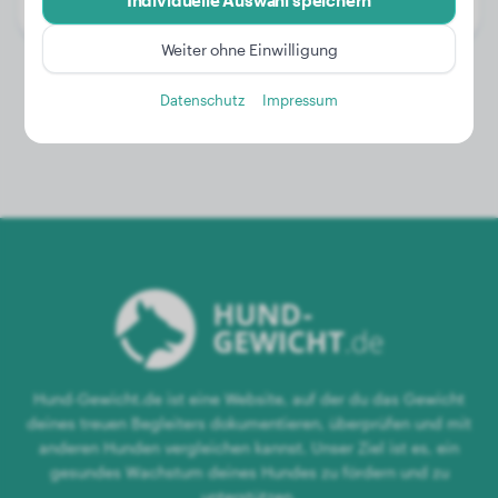
Individuelle Auswahl speichern
Geschlecht:
Rüde
Weiter ohne Einwilligung
Datenschutz
Impressum
Hund-Gewicht.de ist eine Website, auf der du das Gewicht
deines treuen Begleiters dokumentieren, überprüfen und mit
anderen Hunden vergleichen kannst. Unser Ziel ist es, ein
gesundes Wachstum deines Hundes zu fördern und zu
unterstützen.