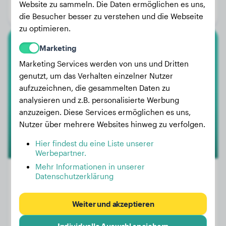
Website zu sammeln. Die Daten ermöglichen es uns,
Geschlecht:
Hündinn
die Besucher besser zu verstehen und die Webseite
zu optimieren.
Marketing
Weimaraner
Marketing Services werden von uns und Dritten
Romeo
genutzt, um das Verhalten einzelner Nutzer
aufzuzeichnen, die gesammelten Daten zu
analysieren und z.B. personalisierte Werbung
1
anzuzeigen. Diese Services ermöglichen es uns,
Nutzer über mehrere Websites hinweg zu verfolgen.
Hier findest du eine Liste unserer
Werbepartner.
Mehr Informationen in unserer
Datenschutzerklärung
Gewicht:
23 kg
Weiter und akzeptieren
Alter:
3 Jahre, 6 Monate