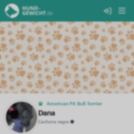
American Pit Bull Terrier
Dana
Cachorra negra 🌑