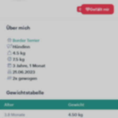
0
Gefällt mir
Über mich
Border Terrier
Hündinn
4.5 kg
7.5 kg
3 Jahre, 1 Monat
21.06.2023
2x gewogen
Gewichtstabelle
Alter
Gewicht
3.8 Monate
4.50 kg