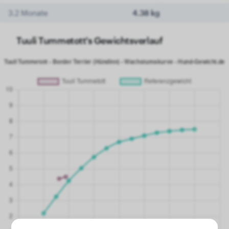
3.2 Monate
4.38 kg
Tuuli Tummetott's Gewichtsverlauf