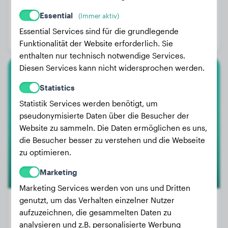
Gewicht:
20 kg
Essential
(Immer aktiv)
Alter:
1 Jahr, 1 Monat
Essential Services sind für die grundlegende
Geschlecht:
Rüde
Funktionalität der Website erforderlich. Sie
enthalten nur technisch notwendige Services.
Diesen Services kann nicht widersprochen werden.
Rottweiler
Statistics
Statistik Services werden benötigt, um
Mía
pseudonymisierte Daten über die Besucher der
Website zu sammeln. Die Daten ermöglichen es uns,
die Besucher besser zu verstehen und die Webseite
zu optimieren.
Marketing
Marketing Services werden von uns und Dritten
genutzt, um das Verhalten einzelner Nutzer
aufzuzeichnen, die gesammelten Daten zu
analysieren und z.B. personalisierte Werbung