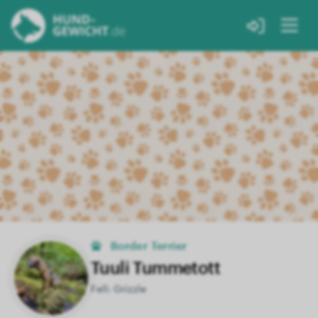
Border Terrier
Tuuli Tummetott
Fell: Grizzle