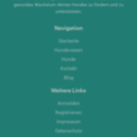
gesundes Wachstum deines Hundes zu fördern und zu
unterstützen.
Navigation
Startseite
Hunderassen
Hunde
Kontakt
Blog
Weitere Links
Anmelden
Registrieren
Impressum
Datenschutz