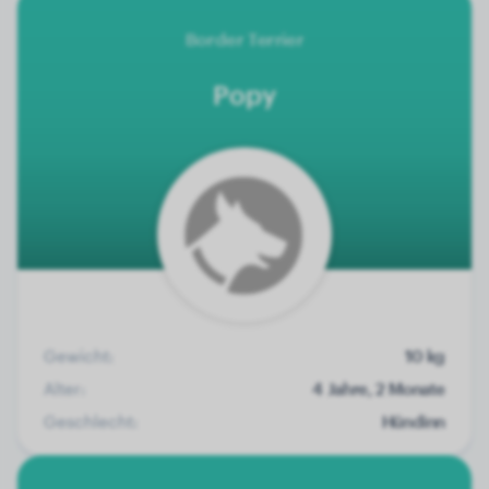
Border Terrier
Popy
Gewicht:
10 kg
Alter:
4 Jahre, 2 Monate
Geschlecht:
Hündinn