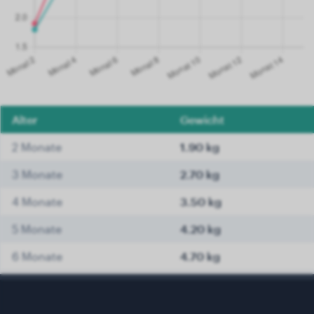
Alter
Gewicht
2 Monate
1.90 kg
3 Monate
2.70 kg
4 Monate
3.50 kg
5 Monate
4.20 kg
6 Monate
4.70 kg
7 Monate
5.10 kg
8 Monate
5.40 kg