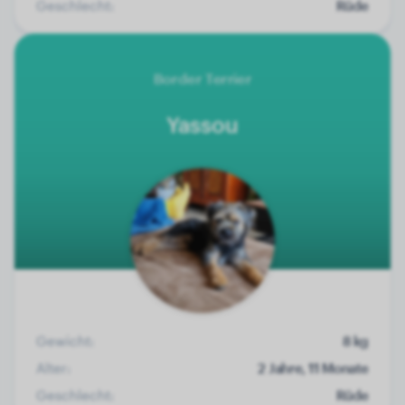
Geschlecht:
Rüde
Border Terrier
Yassou
Gewicht:
8 kg
Alter:
2 Jahre, 11 Monate
Geschlecht:
Rüde