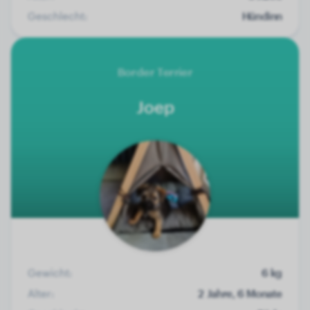
Geschlecht:
Hündinn
Border Terrier
Joep
Gewicht:
6 kg
Alter:
2 Jahre, 6 Monate