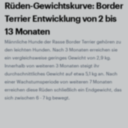
Rüden-Gewichtskurve: Border
Terrier Entwicklung von 2 bis
13 Monaten
Männliche Hunde der Rasse Border Terrier gehören zu
den leichten Hunden. Nach 3 Monaten erreichen sie
ein vergleichsweise geringes Gewicht von 2,9 kg.
Innerhalb von weiteren 3 Monaten steigt ihr
durchschnittliches Gewicht auf etwa 5,1 kg an. Nach
einer Wachstumsperiode von weiteren 7 Monaten
erreichen diese Rüden schließlich ein Endgewicht, das
sich zwischen 6 - 7 kg bewegt.