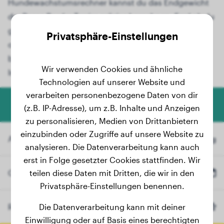
Hundewachstumsrechner kannst du das Endgewicht
der Rasse Border Terrier präzise berechnen. Egal ob du
gerade einen niedlichen Border Terrier-Welpen hast
Privatsphäre-Einstellungen
oder dein Junghund heranwächst, unser
benutzerfreundliches Tool liefert dir wertvolle
Wir verwenden Cookies und ähnliche
Informationen.
Technologien auf unserer Website und
verarbeiten personenbezogene Daten von dir
Hundegewicht-Rechner
(z.B. IP-Adresse), um z.B. Inhalte und Anzeigen
zu personalisieren, Medien von Drittanbietern
einzubinden oder Zugriffe auf unsere Website zu
Aktuelles Gewicht
kg
analysieren. Die Datenverarbeitung kann auch
erst in Folge gesetzter Cookies stattfinden. Wir
Geburtsdatum
teilen diese Daten mit Dritten, die wir in den
Privatsphäre-Einstellungen benennen.
Rasse
Die Datenverarbeitung kann mit deiner
Border Terrier
(Optional)
Einwilligung oder auf Basis eines berechtigten