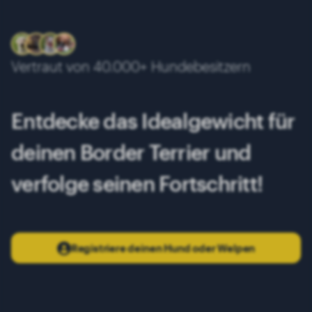
9 Monate
5.60 kg
10 Monate
5.70 kg
Vertraut von 40.000+ Hundebesitzern
11 Monate
5.80 kg
12 Monate
5.90 kg
Entdecke das Idealgewicht für
13 Monate
6.00 kg
deinen Border Terrier und
verfolge seinen Fortschritt!
Registriere deinen Hund oder Welpen