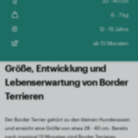
33 - 40 cm
6 - 7 kg
12 - 15 Jahre
ab 13 Monaten
Größe, Entwicklung und
Lebens­erwartung von Border
Terrieren
Der Border Terrier gehört zu den kleinen Hunderassen
und erreicht eine Größe von etwa 28 - 40 cm. Bereits
nach maximal 13 Monaten sind Border Terrieren