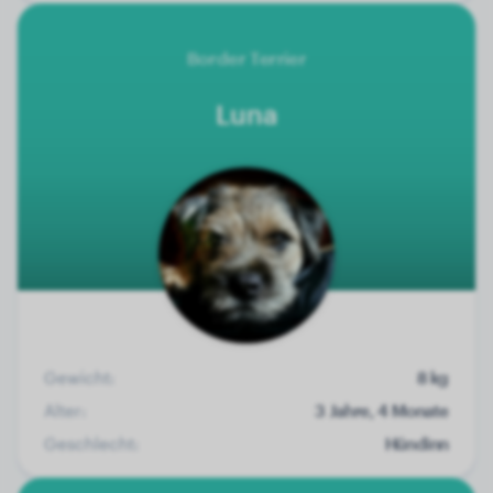
Border Terrier
Luna
Gewicht:
8 kg
Alter:
3 Jahre, 4 Monate
Geschlecht:
Hündinn