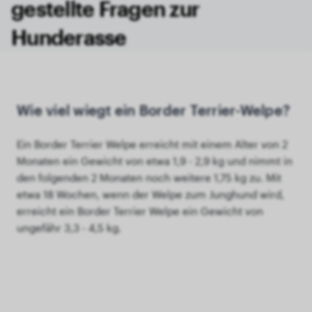
gestellte Fragen zur
Hunderasse
Wie viel wiegt ein Border Terrier-Welpe?
Ein Border Terrier Welpe erreicht mit einem Alter von 2
Monaten ein Gewicht von etwa 1,9 - 2,9 kg und nimmt in
den folgenden 2 Monaten noch weitere 1,75 kg zu. Mit
etwa 18 Wochen, wenn der Welpe zum Junghund wird,
erreicht ein Border Terrier Welpe ein Gewicht von
ungefähr 3,3 - 4,5 kg.