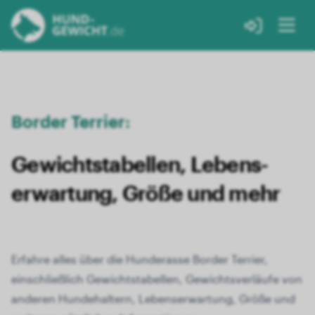
Border Terrier:
Gewichts­tabellen, Lebens­
erwartung, Größe und mehr
Erfahre alles über die Hunderasse Border Terrier,
einschließlich Gewichtstabellen, Gewichtsverläufe von
anderen Hundehaltern, Lebenserwartung, Größe und