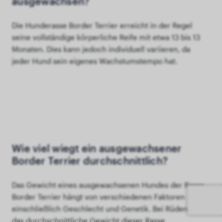
ausgewachsen?
Die Hunderasse Border Terrier erreicht in der Regel
seine vollständige körperliche Reife mit etwa 13 bis 13
Monaten. Dies kann jedoch individuell variieren, da
jeder Hund sein eigenes Wachstumstempo hat.
Wie viel wiegt ein ausgewachsener
Border Terrier durchschnittlich?
Das Gewicht eines ausgewachsenen Hundes der Rasse
Border Terrier hängt von verschiedenen Faktoren ab,
einschließlich Geschlecht und Genetik. Bei Rüden liegt
das durchschnittliche Gewicht dieser Rasse