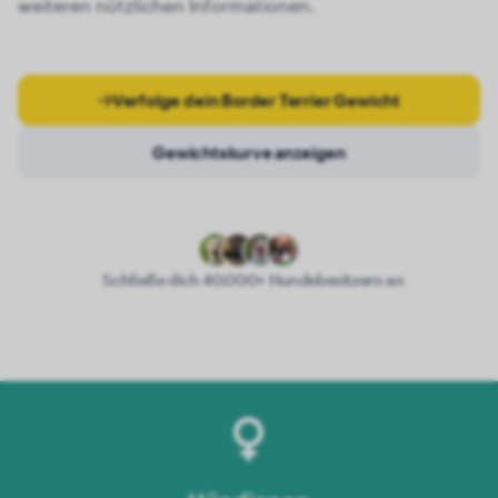
weiteren nützlichen Informationen.
Verfolge dein Border Terrier Gewicht
Gewichtskurve anzeigen
Schließe dich 40.000+ Hundebesitzern an