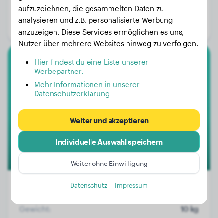
aufzuzeichnen, die gesammelten Daten zu
Alter:
1 Jahr, 8 Monate
analysieren und z.B. personalisierte Werbung
Geschlecht:
Hündinn
anzuzeigen. Diese Services ermöglichen es uns,
Nutzer über mehrere Websites hinweg zu verfolgen.
Hier findest du eine Liste unserer
Border Terrier
Werbepartner.
Mehr Informationen in unserer
UNIK
Datenschutzerklärung
Weiter und akzeptieren
Individuelle Auswahl speichern
Weiter ohne Einwilligung
Datenschutz
Impressum
Gewicht:
10 kg