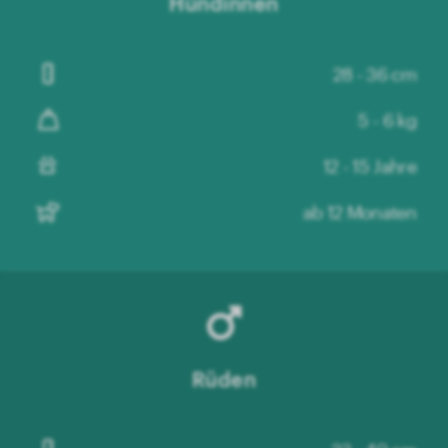
Hündinnen
28 - 36 cm
5 - 6 kg
12 - 15 Jahre
ab 12 Monaten
Rüden