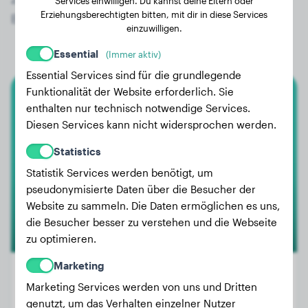
Services einwilligen. Du kannst deine Eltern oder
Erziehungsberechtigten bitten, mit dir in diese Services
Border Terrier!
einzuwilligen.
Essential
(Immer aktiv)
Essential Services sind für die grundlegende
Funktionalität der Website erforderlich. Sie
Border Terrier
enthalten nur technisch notwendige Services.
Diesen Services kann nicht widersprochen werden.
Westend Smilla
Statistics
Statistik Services werden benötigt, um
pseudonymisierte Daten über die Besucher der
Website zu sammeln. Die Daten ermöglichen es uns,
die Besucher besser zu verstehen und die Webseite
zu optimieren.
Marketing
Marketing Services werden von uns und Dritten
genutzt, um das Verhalten einzelner Nutzer
Gewicht:
8 kg