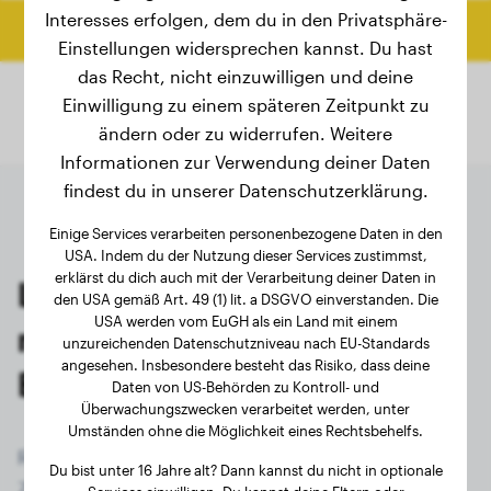
Interesses erfolgen, dem du in den Privatsphäre-
Endgewicht berechnen
Einstellungen widersprechen kannst. Du hast
das Recht, nicht einzuwilligen und deine
Einwilligung zu einem späteren Zeitpunkt zu
ändern oder zu widerrufen. Weitere
Informationen zur Verwendung deiner Daten
findest du in unserer Datenschutzerklärung.
Einige Services verarbeiten personenbezogene Daten in den
USA. Indem du der Nutzung dieser Services zustimmst,
erklärst du dich auch mit der Verarbeitung deiner Daten in
Letzte Wiegungen von
den USA gemäß Art. 49 (1) lit. a DSGVO einverstanden. Die
USA werden vom EuGH als ein Land mit einem
registrierten Border Terrier-
unzureichenden Datenschutzniveau nach EU-Standards
angesehen. Insbesondere besteht das Risiko, dass deine
Besitzern
Daten von US-Behörden zu Kontroll- und
Überwachungszwecken verarbeitet werden, unter
Umständen ohne die Möglichkeit eines Rechtsbehelfs.
Registriere dich jetzt kostenlos und erhalte
Du bist unter 16 Jahre alt? Dann kannst du nicht in optionale
Zugriff auf alle 94 registrierten Hunde der Rasse