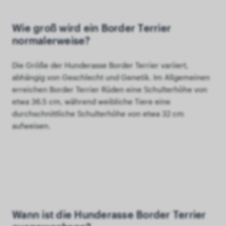
Wie groß wird ein Border Terrier
normalerweise?
Die Größe der Hunderasse Border Terrier variiert,
abhängig von Geschlecht und Genetik. Im Allgemeinen
erreichen Border Terrier Rüden eine Schulterhöhe von
etwa 36.5 cm, während weibliche Tiere eine
durchschnittliche Schulterhöhe von etwa 32 cm
aufweisen.
Wann ist die Hunderasse Border Terrier