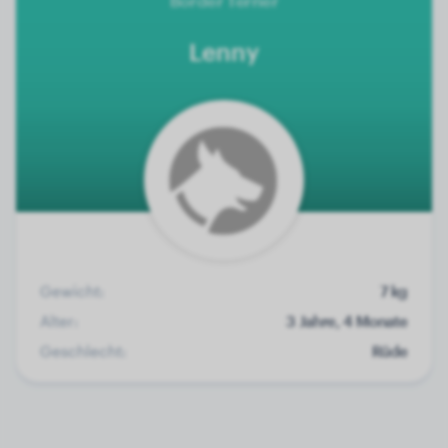
Border Terrier
Lenny
Gewicht:
7 kg
Alter:
3 Jahre, 4 Monate
Geschlecht:
Rüde