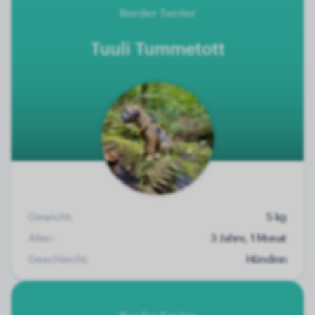
Border Terrier
Tuuli Tummetott
Gewicht:
5 kg
Alter:
3 Jahre, 1 Monat
Geschlecht:
Hündinn