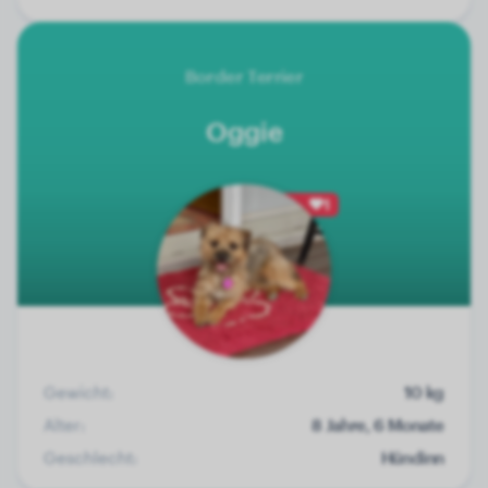
Border Terrier
Oggie
1
Gewicht:
10 kg
Alter:
8 Jahre, 6 Monate
Geschlecht:
Hündinn