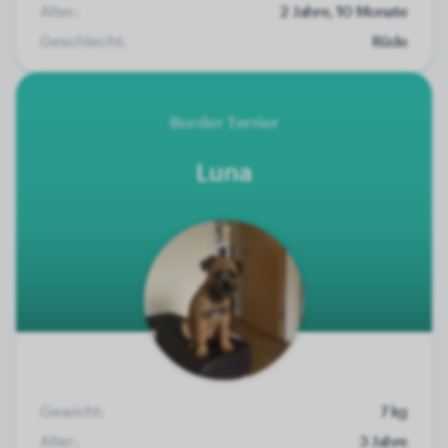
Alter:
2 Jahre, 10 Monate
Geschlecht:
Rüde
Border Terrier
Luna
Gewicht:
7 kg
Alter:
3 Jahre