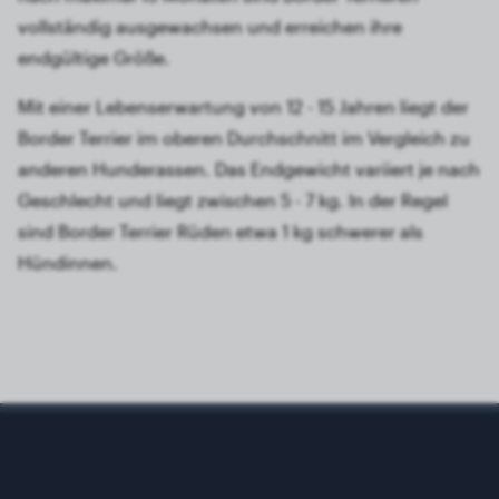
vollständig ausgewachsen und erreichen ihre
endgültige Größe.
Mit einer Lebenserwartung von 12 - 15 Jahren liegt der
Border Terrier im oberen Durchschnitt im Vergleich zu
anderen Hunderassen. Das Endgewicht variiert je nach
Geschlecht und liegt zwischen 5 - 7 kg. In der Regel
sind Border Terrier Rüden etwa 1 kg schwerer als
Hündinnen.