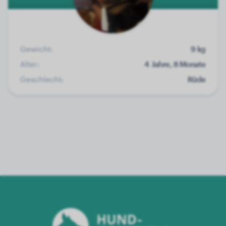
Gewicht:
9 kg
Alter:
4 Jahre, 8 Monate
Geschlecht:
Rüde