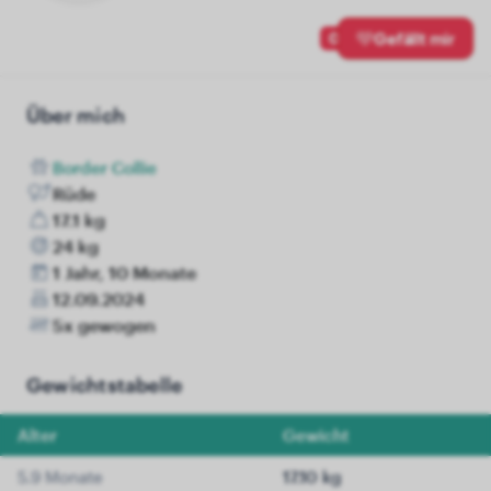
0
Gefällt mir
Über mich
Border Collie
Rüde
17.1 kg
24 kg
1 Jahr, 10 Monate
12.09.2024
5x gewogen
Gewichtstabelle
Alter
Gewicht
5.9 Monate
17.10 kg