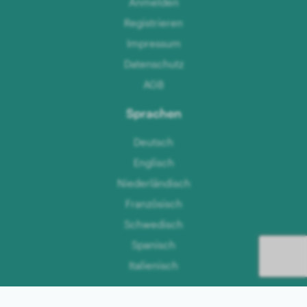
Anmelden
Registrieren
Impressum
Datenschutz
AGB
Sprachen
Deutsch
Englisch
Niederländisch
Französisch
Schwedisch
Spanisch
Italienisch