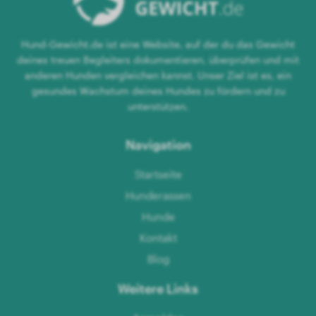
Hund-Gewicht.de ist eine Website, auf der du das Gewicht
deines treuen Begleiters dokumentieren, überprüfen und mit
anderen Hunden vergleichen kannst. Unser Ziel ist es, ein
gesundes Wachstum deines Hundes zu fördern und zu
unterstützen.
Navigation
Startseite
Hunderassen
Hunde
Kontakt
Blog
Weitere Links