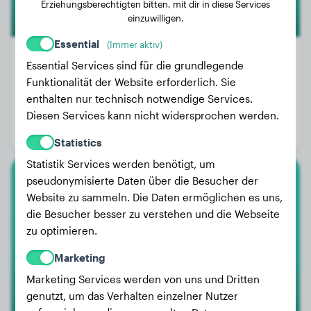
Erziehungsberechtigten bitten, mit dir in diese Services
einzuwilligen.
Essential
(Immer aktiv)
Essential Services sind für die grundlegende
Funktionalität der Website erforderlich. Sie
Gewicht:
18 kg
enthalten nur technisch notwendige Services.
Alter:
2 Jahre, 3 Monate
Diesen Services kann nicht widersprochen werden.
Geschlecht:
Hündinn
Statistics
Statistik Services werden benötigt, um
pseudonymisierte Daten über die Besucher der
Border Collie
Website zu sammeln. Die Daten ermöglichen es uns,
die Besucher besser zu verstehen und die Webseite
Buddie
zu optimieren.
Marketing
Marketing Services werden von uns und Dritten
genutzt, um das Verhalten einzelner Nutzer