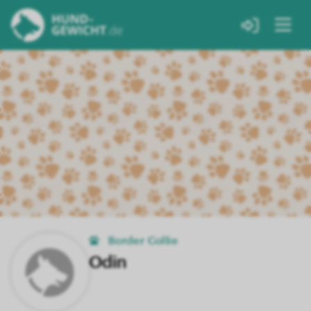
Border Collie
Odin