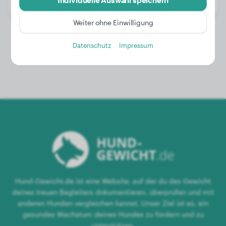
Individuelle Auswahl speichern
Geschlecht:
Rüde
Weiter ohne Einwilligung
Datenschutz
Impressum
Hund-Gewicht.de ist eine Website, auf der du das Gewicht
deines treuen Begleiters dokumentieren, überprüfen und mit
anderen Hunden vergleichen kannst. Unser Ziel ist es, ein
gesundes Wachstum deines Hundes zu fördern und zu
unterstützen.