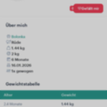
0
Gefällt mir
Über mich
Bolonka
Rüde
1.44 kg
2 kg
6 Monate
16.01.2026
1x gewogen
Gewichtstabelle
Alter
Gewicht
2.4 Monate
1.44 kg