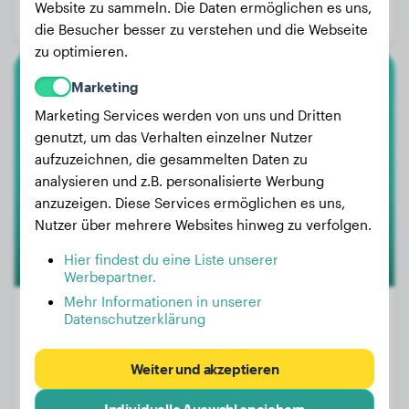
Website zu sammeln. Die Daten ermöglichen es uns,
Geschlecht:
Hündinn
die Besucher besser zu verstehen und die Webseite
zu optimieren.
Marketing
American Staffordshire Terrier
Marketing Services werden von uns und Dritten
Zeus
genutzt, um das Verhalten einzelner Nutzer
aufzuzeichnen, die gesammelten Daten zu
analysieren und z.B. personalisierte Werbung
anzuzeigen. Diese Services ermöglichen es uns,
Nutzer über mehrere Websites hinweg zu verfolgen.
Hier findest du eine Liste unserer
Werbepartner.
Mehr Informationen in unserer
Datenschutzerklärung
Gewicht:
25 kg
Weiter und akzeptieren
Alter:
3 Jahre, 1 Monat