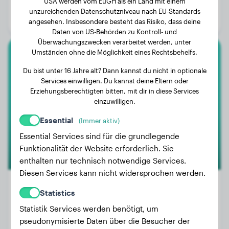
USA werden vom EuGH als ein Land mit einem
Alter:
2 Jahre, 2 Monate
unzureichenden Datenschutzniveau nach EU-Standards
Geschlecht:
Rüde
angesehen. Insbesondere besteht das Risiko, dass deine
Daten von US-Behörden zu Kontroll- und
Überwachungszwecken verarbeitet werden, unter
Umständen ohne die Möglichkeit eines Rechtsbehelfs.
Cocker Spaniel
Du bist unter 16 Jahre alt? Dann kannst du nicht in optionale
Services einwilligen. Du kannst deine Eltern oder
IVY
Erziehungsberechtigten bitten, mit dir in diese Services
einzuwilligen.
Essential
(Immer aktiv)
Essential Services sind für die grundlegende
Funktionalität der Website erforderlich. Sie
enthalten nur technisch notwendige Services.
Diesen Services kann nicht widersprochen werden.
Statistics
Statistik Services werden benötigt, um
Gewicht:
Keine Daten
pseudonymisierte Daten über die Besucher der
Alter:
4 Jahre, 8 Monate