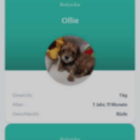
Bolonka
Ollie
Gewicht:
1 kg
Alter:
1 Jahr, 11 Monate
Geschlecht:
Rüde
Bolonka