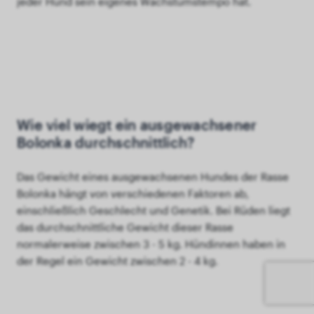
jeder Hund sein eigenes Wachstumstempo hat.
Wie viel wiegt ein ausgewachsener
Bolonka durchschnittlich?
Das Gewicht eines ausgewachsenen Hundes der Rasse
Bolonka hängt von verschiedenen Faktoren ab,
einschließlich Geschlecht und Genetik. Bei Rüden liegt
das durchschnittliche Gewicht dieser Rasse
normalerweise zwischen 3 - 5 kg. Hündinnen haben in
der Regel ein Gewicht zwischen 2 - 4 kg.