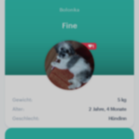
Bolonka
Fine
1
Gewicht:
5 kg
Alter:
2 Jahre, 4 Monate
Geschlecht:
Hündinn