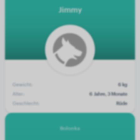
Jimmy
Gewicht:
6 kg
Alter:
6 Jahre, 3 Monate
Geschlecht:
Rüde
Bolonka