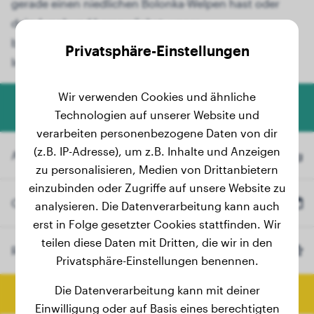
gerade einen niedlichen Bolonka-Welpen hast oder
dein Junghund heranwächst, unser
benutzerfreundliches Tool liefert dir wertvolle
Privatsphäre-Einstellungen
Informationen.
Wir verwenden Cookies und ähnliche
Hundegewicht-Rechner
Technologien auf unserer Website und
verarbeiten personenbezogene Daten von dir
(z.B. IP-Adresse), um z.B. Inhalte und Anzeigen
Aktuelles Gewicht
kg
zu personalisieren, Medien von Drittanbietern
einzubinden oder Zugriffe auf unsere Website zu
Geburtsdatum
analysieren. Die Datenverarbeitung kann auch
erst in Folge gesetzter Cookies stattfinden. Wir
teilen diese Daten mit Dritten, die wir in den
Rasse
Bolonka
(Optional)
Privatsphäre-Einstellungen benennen.
Die Datenverarbeitung kann mit deiner
Endgewicht berechnen
Einwilligung oder auf Basis eines berechtigten