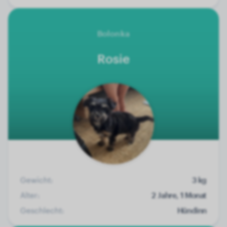
Bolonka
Rosie
Gewicht:
3 kg
Alter:
2 Jahre, 1 Monat
Geschlecht:
Hündinn