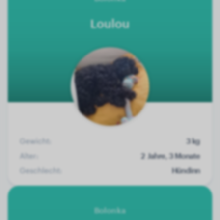
Loulou
Gewicht:
3 kg
Alter:
2 Jahre, 3 Monate
Geschlecht:
Hündinn
Bolonka