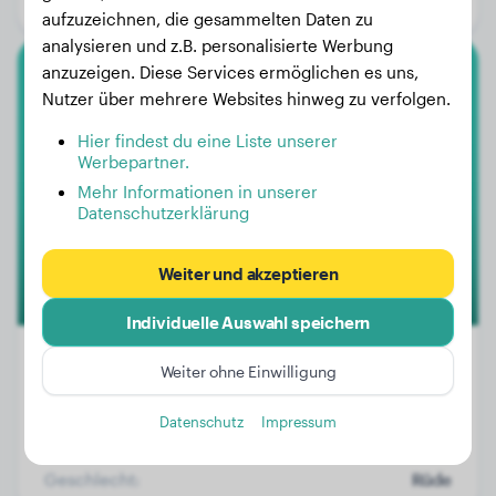
Geschlecht:
Rüde
aufzuzeichnen, die gesammelten Daten zu
analysieren und z.B. personalisierte Werbung
anzuzeigen. Diese Services ermöglichen es uns,
Bolonka
Nutzer über mehrere Websites hinweg zu verfolgen.
Hier findest du eine Liste unserer
Sammy
Werbepartner.
Mehr Informationen in unserer
Datenschutzerklärung
1
Weiter und akzeptieren
Individuelle Auswahl speichern
Weiter ohne Einwilligung
Gewicht:
6 kg
Datenschutz
Impressum
Alter:
1 Jahr, 11 Monate
Geschlecht:
Rüde