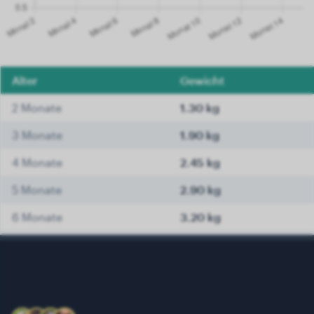
Alter
Gewicht
2 Monate
1.30 kg
3 Monate
1.90 kg
4 Monate
2.45 kg
5 Monate
2.90 kg
6 Monate
3.20 kg
7 Monate
3.40 kg
8 Monate
3.60 kg
9 Monate
3.70 kg