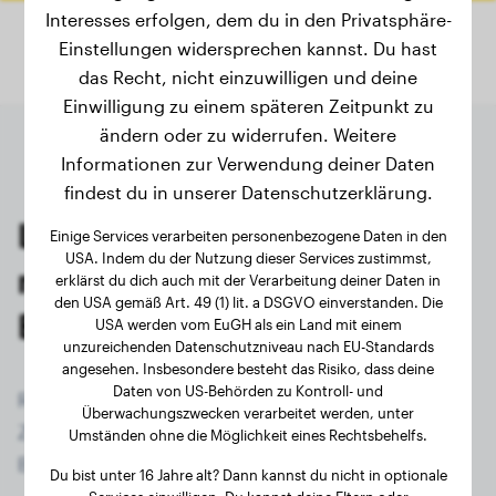
Interesses erfolgen, dem du in den Privatsphäre-
Einstellungen widersprechen kannst. Du hast
das Recht, nicht einzuwilligen und deine
Einwilligung zu einem späteren Zeitpunkt zu
ändern oder zu widerrufen. Weitere
Informationen zur Verwendung deiner Daten
findest du in unserer Datenschutzerklärung.
Letzte Wiegungen von
Einige Services verarbeiten personenbezogene Daten in den
USA. Indem du der Nutzung dieser Services zustimmst,
registrierten Bolonka-
erklärst du dich auch mit der Verarbeitung deiner Daten in
den USA gemäß Art. 49 (1) lit. a DSGVO einverstanden. Die
Besitzern
USA werden vom EuGH als ein Land mit einem
unzureichenden Datenschutzniveau nach EU-Standards
angesehen. Insbesondere besteht das Risiko, dass deine
Daten von US-Behörden zu Kontroll- und
Registriere dich jetzt kostenlos und erhalte
Überwachungszwecken verarbeitet werden, unter
Zugriff auf alle 62 registrierten Hunde der Rasse
Umständen ohne die Möglichkeit eines Rechtsbehelfs.
Bolonka!
Du bist unter 16 Jahre alt? Dann kannst du nicht in optionale