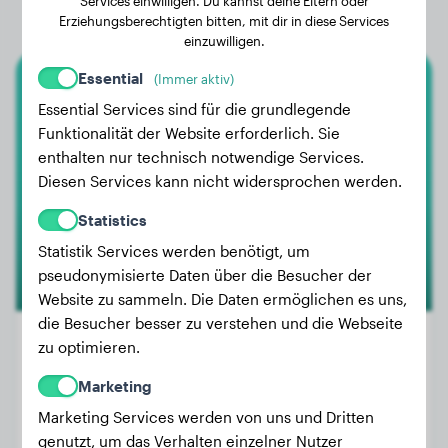
Services einwilligen. Du kannst deine Eltern oder
Erziehungsberechtigten bitten, mit dir in diese Services
einzuwilligen.
Essential
(Immer aktiv)
Bolonka
Essential Services sind für die grundlegende
Funktionalität der Website erforderlich. Sie
Vino
enthalten nur technisch notwendige Services.
Diesen Services kann nicht widersprochen werden.
Statistics
Statistik Services werden benötigt, um
pseudonymisierte Daten über die Besucher der
Website zu sammeln. Die Daten ermöglichen es uns,
die Besucher besser zu verstehen und die Webseite
zu optimieren.
Marketing
Gewicht:
2 kg
Marketing Services werden von uns und Dritten
Alter:
1 Jahr, 1 Monat
genutzt, um das Verhalten einzelner Nutzer