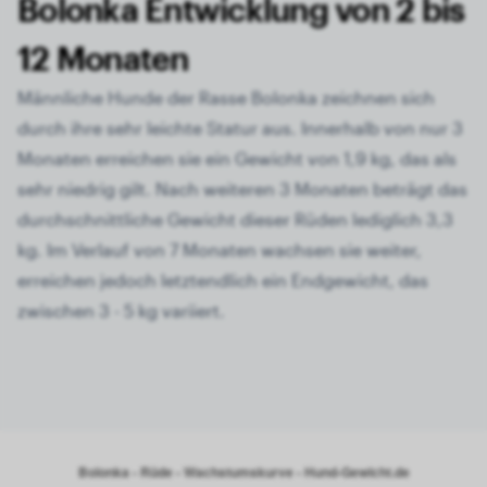
Bolonka Entwicklung von 2 bis
12 Monaten
Männliche Hunde der Rasse Bolonka zeichnen sich
durch ihre sehr leichte Statur aus. Innerhalb von nur 3
Monaten erreichen sie ein Gewicht von 1,9 kg, das als
sehr niedrig gilt. Nach weiteren 3 Monaten beträgt das
durchschnittliche Gewicht dieser Rüden lediglich 3,3
kg. Im Verlauf von 7 Monaten wachsen sie weiter,
erreichen jedoch letztendlich ein Endgewicht, das
zwischen 3 - 5 kg variiert.