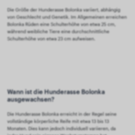
Die Größe der Hunderasse Bolonka variiert, abhängig
von Geschlecht und Genetik. Im Allgemeinen erreichen
Bolonka Rüden eine Schulterhöhe von etwa 25 cm,
während weibliche Tiere eine durchschnittliche
Schulterhöhe von etwa 23 cm aufweisen.
Wann ist die Hunderasse Bolonka
ausgewachsen?
Die Hunderasse Bolonka erreicht in der Regel seine
vollständige körperliche Reife mit etwa 13 bis 13
Monaten. Dies kann jedoch individuell variieren, da