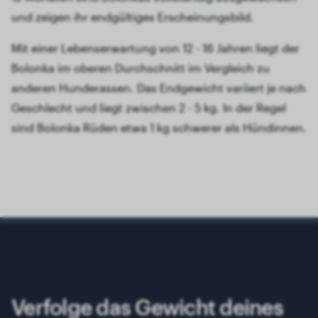
und zeigen ihr endgültiges Erscheinungsbild.
Mit einer Lebenserwartung von 12 - 16 Jahren liegt der
Bolonka im oberen Durchschnitt im Vergleich zu
anderen Hunderassen. Das Endgewicht variiert je nach
Geschlecht und liegt zwischen 2 - 5 kg. In der Regel
sind Bolonka Rüden etwa 1 kg schwerer als Hündinnen.
Verfolge das Gewicht deines