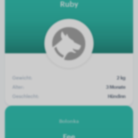
Ruby
Gewicht:
2 kg
Alter:
3 Monate
Geschlecht:
Hündinn
Bolonka
Fee