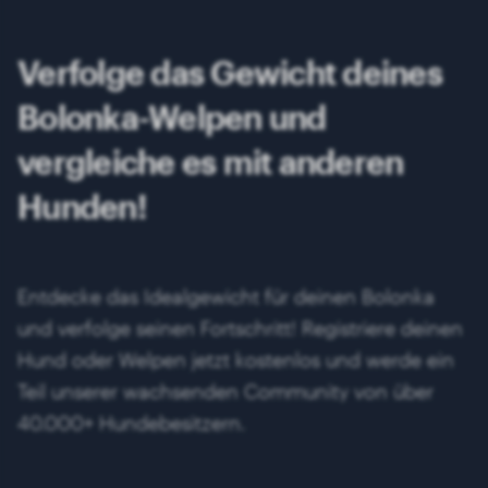
Verfolge das Gewicht deines
Bolonka-Welpen und
vergleiche es mit anderen
Hunden!
Entdecke das Idealgewicht für deinen Bolonka
und verfolge seinen Fortschritt! Registriere deinen
Hund oder Welpen jetzt kostenlos und werde ein
Teil unserer wachsenden Community von über
40.000+ Hundebesitzern.