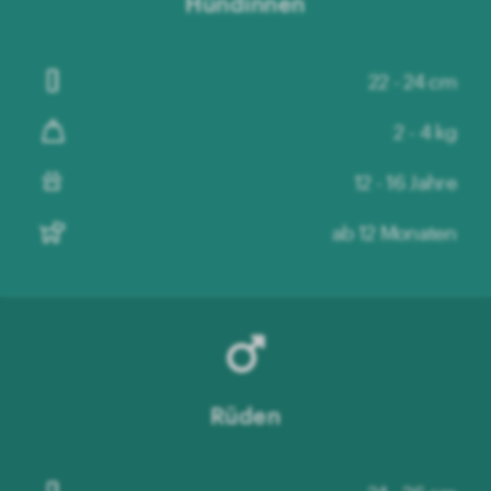
Hündinnen
22 - 24 cm
2 - 4 kg
12 - 16 Jahre
ab 12 Monaten
Rüden