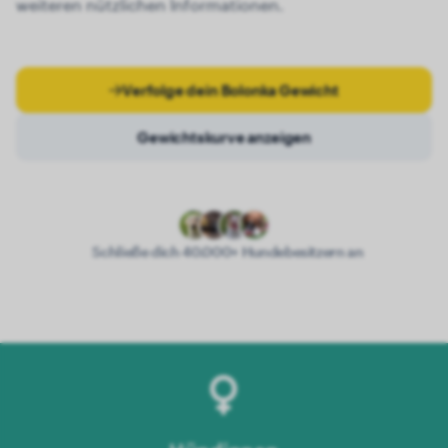
weiteren nützlichen Informationen.
Verfolge dein Bolonka Gewicht
Gewichtskurve anzeigen
Schließe dich 40.000+ Hundebesitzern an