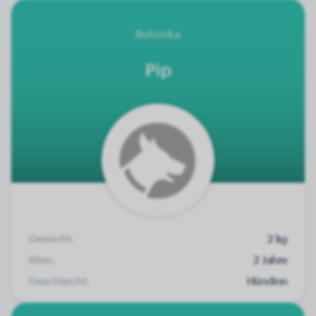
Bolonka
Pip
Gewicht:
2 kg
Alter:
2 Jahre
Geschlecht:
Hündinn