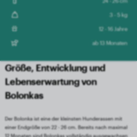
24 - 26 cm
3 - 5 kg
12 - 16 Jahre
ab 13 Monaten
Größe, Entwicklung und
Lebens­erwartung von
Bolonkas
Der Bolonka ist eine der kleinsten Hunderassen mit
einer Endgröße von 22 - 26 cm. Bereits nach maximal
12 Monaten sind Bolonkas vollständig ausgewachsen