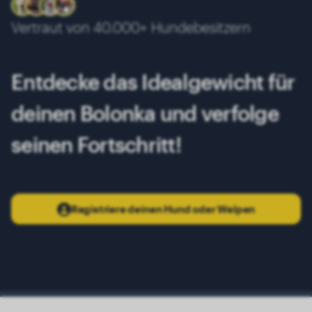
10 Monate
3.80 kg
Vertraut von 40.000+ Hundebesitzern
11 Monate
3.90 kg
12 Monate
3.95 kg
Entdecke das Idealgewicht für
13 Monate
4.00 kg
deinen Bolonka und verfolge
seinen Fortschritt!
Registriere deinen Hund oder Welpen