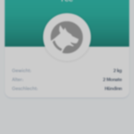
Gewicht:
2 kg
Alter:
2 Monate
Geschlecht:
Hündinn