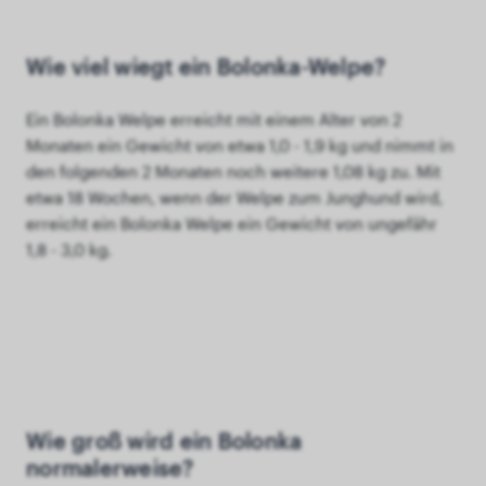
Wie viel wiegt ein Bolonka-Welpe?
Ein Bolonka Welpe erreicht mit einem Alter von 2
Monaten ein Gewicht von etwa 1,0 - 1,9 kg und nimmt in
den folgenden 2 Monaten noch weitere 1,08 kg zu. Mit
etwa 18 Wochen, wenn der Welpe zum Junghund wird,
erreicht ein Bolonka Welpe ein Gewicht von ungefähr
1,8 - 3,0 kg.
Wie groß wird ein Bolonka
normalerweise?