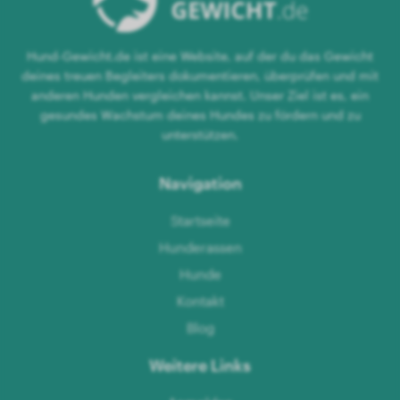
Hund-Gewicht.de ist eine Website, auf der du das Gewicht
deines treuen Begleiters dokumentieren, überprüfen und mit
anderen Hunden vergleichen kannst. Unser Ziel ist es, ein
gesundes Wachstum deines Hundes zu fördern und zu
unterstützen.
Navigation
Startseite
Hunderassen
Hunde
Kontakt
Blog
Weitere Links