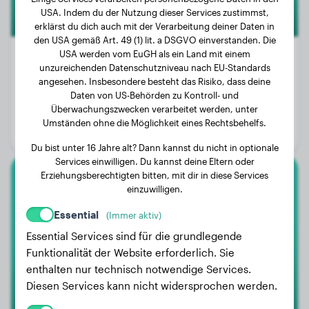
USA. Indem du der Nutzung dieser Services zustimmst,
erklärst du dich auch mit der Verarbeitung deiner Daten in
den USA gemäß Art. 49 (1) lit. a DSGVO einverstanden. Die
USA werden vom EuGH als ein Land mit einem
unzureichenden Datenschutzniveau nach EU-Standards
angesehen. Insbesondere besteht das Risiko, dass deine
Gewicht:
12 kg
Daten von US-Behörden zu Kontroll- und
Überwachungszwecken verarbeitet werden, unter
Alter:
4 Jahre, 2 Monate
Umständen ohne die Möglichkeit eines Rechtsbehelfs.
Geschlecht:
Hündinn
Du bist unter 16 Jahre alt? Dann kannst du nicht in optionale
Services einwilligen. Du kannst deine Eltern oder
Erziehungsberechtigten bitten, mit dir in diese Services
Dackel
einzuwilligen.
Essential
(Immer aktiv)
Ollie
Essential Services sind für die grundlegende
Funktionalität der Website erforderlich. Sie
enthalten nur technisch notwendige Services.
Diesen Services kann nicht widersprochen werden.