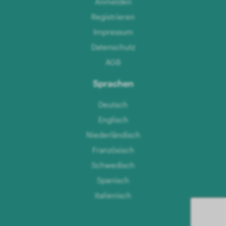
Anmelden
Registrieren
Impressum
Datenschutz
AGB
Sprachen
Deutsch
Englisch
Niederländisch
Französisch
Schwedisch
Spanisch
Italienisch