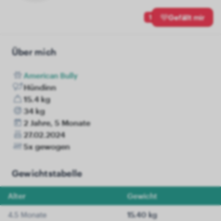
1
Gefällt mir
Über mich
American Bully
Hündinn
15.4 kg
34 kg
2 Jahre, 5 Monate
27.02.2024
5x gewogen
Gewichtstabelle
Alter
Gewicht
4.5 Monate
15.40 kg