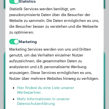
Statistics
Statistik Services werden benötigt, um
pseudonymisierte Daten über die Besucher der
Website zu sammeln. Die Daten ermöglichen es uns,
die Besucher besser zu verstehen und die Webseite
Gewicht:
8 kg
zu optimieren.
Alter:
3 Jahre, 2 Monate
Marketing
Geschlecht:
Rüde
Marketing Services werden von uns und Dritten
genutzt, um das Verhalten einzelner Nutzer
aufzuzeichnen, die gesammelten Daten zu
Dogo Argentino
analysieren und z.B. personalisierte Werbung
anzuzeigen. Diese Services ermöglichen es uns,
Arya
Nutzer über mehrere Websites hinweg zu verfolgen.
Hier findest du eine Liste unserer
1
Werbepartner.
Mehr Informationen in unserer
Datenschutzerklärung