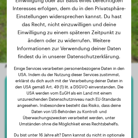
Einwilligung oder auf Basis eines berechtigten
Interesses erfolgen, dem du in den Privatsphäre-
Einstellungen widersprechen kannst. Du hast
das Recht, nicht einzuwilligen und deine
Einwilligung zu einem späteren Zeitpunkt zu
ändern oder zu widerrufen. Weitere
Informationen zur Verwendung deiner Daten
findest du in unserer Datenschutzerklärung.
Andere zufällige Hunde
Einige Services verarbeiten personenbezogene Daten in den
USA. Indem du der Nutzung dieser Services zustimmst,
erklärst du dich auch mit der Verarbeitung deiner Daten in
den USA gemäß Art. 49 (1) lit. a DSGVO einverstanden. Die
Dogo Canario
USA werden vom EuGH als ein Land mit einem
unzureichenden Datenschutzniveau nach EU-Standards
Karma of Arendelle
angesehen. Insbesondere besteht das Risiko, dass deine
Daten von US-Behörden zu Kontroll- und
Überwachungszwecken verarbeitet werden, unter
Umständen ohne die Möglichkeit eines Rechtsbehelfs.
Du bist unter 16 Jahre alt? Dann kannst du nicht in optionale