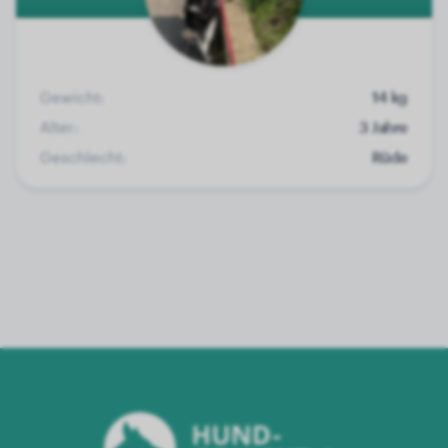
Gewicht:
14 kg
Alter:
3 Jahre
Geschlecht:
Rüde