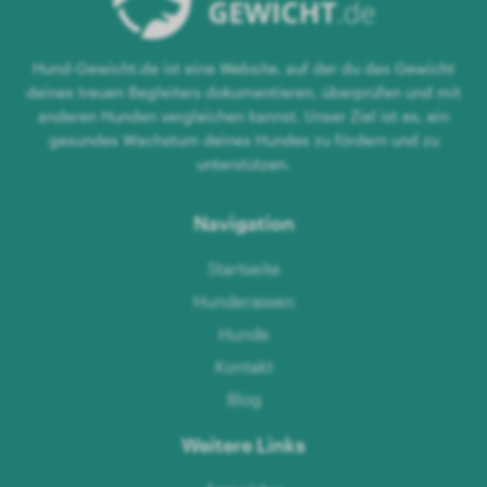
Hund-Gewicht.de ist eine Website, auf der du das Gewicht
deines treuen Begleiters dokumentieren, überprüfen und mit
anderen Hunden vergleichen kannst. Unser Ziel ist es, ein
gesundes Wachstum deines Hundes zu fördern und zu
unterstützen.
Navigation
Startseite
Hunderassen
Hunde
Kontakt
Blog
Weitere Links