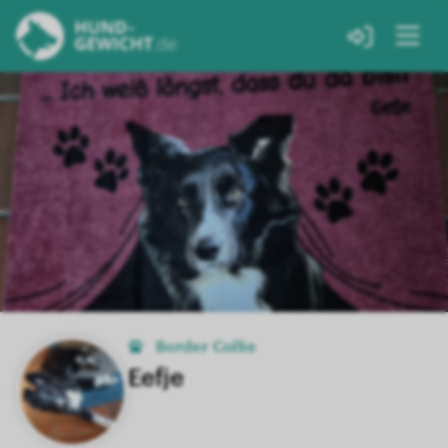
Border Collie
Eefje