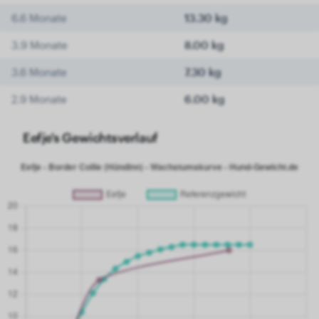
6.6 Monate
13.30 kg
3.9 Monate
8.00 kg
3.6 Monate
7.30 kg
2.9 Monate
6.00 kg
Eefje's Gewichtsverlauf