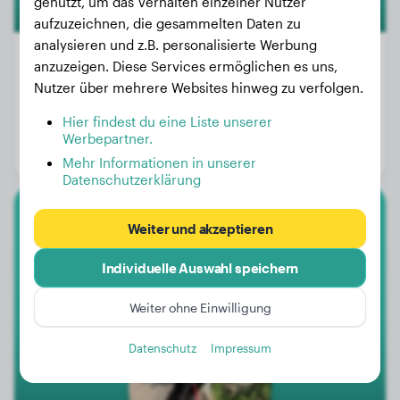
genutzt, um das Verhalten einzelner Nutzer
aufzuzeichnen, die gesammelten Daten zu
analysieren und z.B. personalisierte Werbung
anzuzeigen. Diese Services ermöglichen es uns,
Nutzer über mehrere Websites hinweg zu verfolgen.
Gewicht:
42 kg
Hier findest du eine Liste unserer
Alter:
2 Jahre, 10 Monate
Werbepartner.
Geschlecht:
Hündinn
Mehr Informationen in unserer
Datenschutzerklärung
Border Collie
Weiter und akzeptieren
Individuelle Auswahl speichern
Boris
Weiter ohne Einwilligung
Datenschutz
Impressum