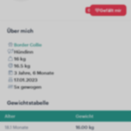
0
Gefällt mir
Über mich
Border Collie
Hündinn
16 kg
16.5 kg
3 Jahre, 6 Monate
17.01.2023
5x gewogen
Gewichtstabelle
Alter
Gewicht
18.1 Monate
16.00 kg