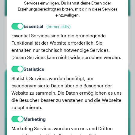
Services einwilligen. Du kannst deine Eltern oder
Erziehungsberechtigten bitten, mit dir in diese Services
einzuwilligen.
Essential
(Immer aktiv)
Essential Services sind für die grundlegende
Gewicht:
16 kg
Funktionalität der Website erforderlich. Sie
Alter:
2 Jahre, 10 Monate
enthalten nur technisch notwendige Services.
Diesen Services kann nicht widersprochen werden.
Geschlecht:
Hündinn
Statistics
Statistik Services werden benötigt, um
Rottweiler
pseudonymisierte Daten über die Besucher der
Website zu sammeln. Die Daten ermöglichen es uns,
Lotte
die Besucher besser zu verstehen und die Webseite
zu optimieren.
1
Marketing
Marketing Services werden von uns und Dritten