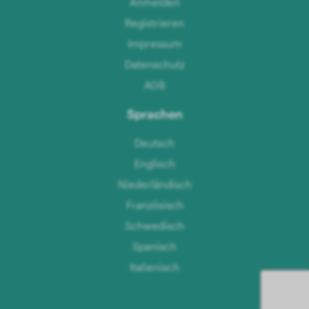
Anmelden
Registrieren
Impressum
Datenschutz
AGB
Sprachen
Deutsch
Englisch
Niederländisch
Französisch
Schwedisch
Spanisch
Italienisch