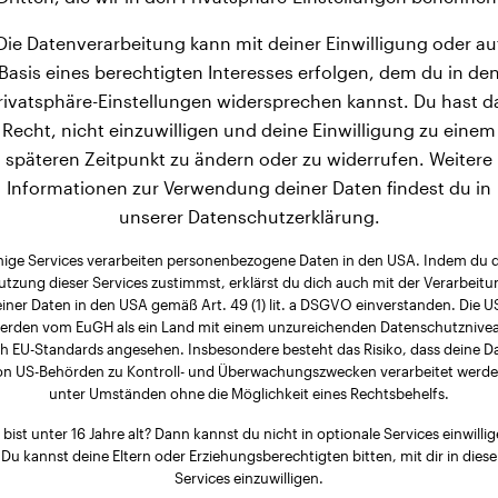
Die Datenverarbeitung kann mit deiner Einwilligung oder au
Basis eines berechtigten Interesses erfolgen, dem du in de
rivatsphäre-Einstellungen widersprechen kannst. Du hast d
Recht, nicht einzuwilligen und deine Einwilligung zu einem
späteren Zeitpunkt zu ändern oder zu widerrufen. Weitere
Informationen zur Verwendung deiner Daten findest du in
unserer Datenschutzerklärung.
nige Services verarbeiten personenbezogene Daten in den USA. Indem du 
utzung dieser Services zustimmst, erklärst du dich auch mit der Verarbeitu
iner Daten in den USA gemäß Art. 49 (1) lit. a DSGVO einverstanden. Die 
erden vom EuGH als ein Land mit einem unzureichenden Datenschutznive
h EU-Standards angesehen. Insbesondere besteht das Risiko, dass deine D
on US-Behörden zu Kontroll- und Überwachungszwecken verarbeitet werde
unter Umständen ohne die Möglichkeit eines Rechtsbehelfs.
 bist unter 16 Jahre alt? Dann kannst du nicht in optionale Services einwillig
Du kannst deine Eltern oder Erziehungsberechtigten bitten, mit dir in diese
Services einzuwilligen.