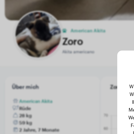
American Akita
Zoro
Akita americano
W
Über mich
Zoro's Ge
W
American Akita
Rüde
Me
28 kg
We
59 kg
F
2 Jahre, 7 Monate