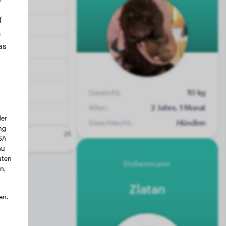
f
n
as
Gewicht:
10 kg
Alter:
2 Jahre, 1 Monat
der
Geschlecht:
Hündinn
ng
USA
au
aten
Dobermann
n,
Zlatan
en.