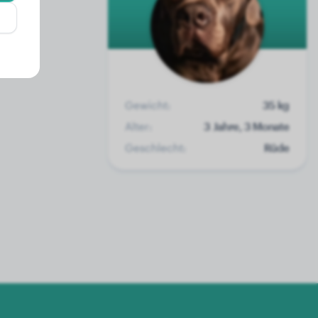
Gewicht:
35 kg
Alter:
3 Jahre, 3 Monate
Geschlecht:
Rüde