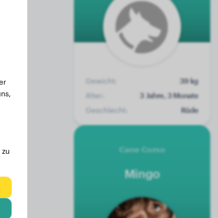
Gewicht:
39 kg
er
ns,
Alter:
3 Jahre, 3 Monate
Geschlecht:
Rüde
Cane Corso
 zu
Mingo
eg