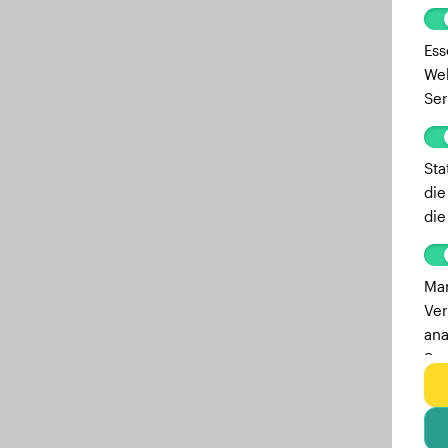
Ess
Web
Ser
Sta
die
die
Mar
Ver
ana
Ser
zu 