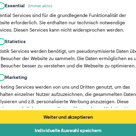
Essential
(Immer aktiv)
ential Services sind für die grundlegende Funktionalität der
site erforderlich. Sie enthalten nur technisch notwendige
vices. Diesen Services kann nicht widersprochen werden.
Statistics
tistik Services werden benötigt, um pseudonymisierte Daten üb
 Besucher der Website zu sammeln. Die Daten ermöglichen es u
 Besucher besser zu verstehen und die Webseite zu optimieren.
Marketing
keting Services werden von uns und Dritten genutzt, um das
halten einzelner Nutzer aufzuzeichnen, die gesammelten Daten
lysieren und z.B. personalisierte Werbung anzuzeigen. Diese
vices ermöglichen es uns, Nutzer über mehrere Websites hinw
verfolgen.
Weiter und akzeptieren
Hier findest du eine Liste unserer Werbepartner.
Individuelle Auswahl speichern
Mehr Informationen in unserer Datenschutzerklärung