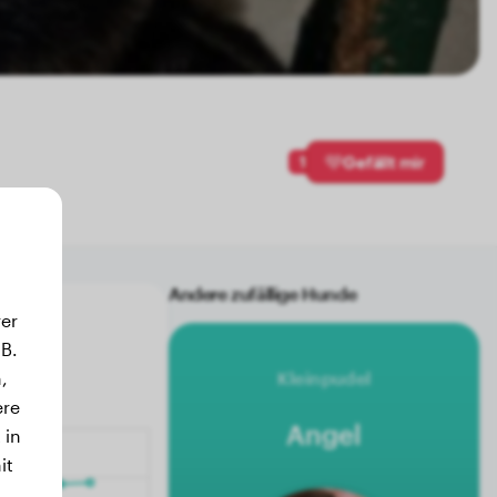
1
Gefällt mir
Andere zufällige Hunde
er
B.
,
Kleinpudel
ere
Angel
 in
it
.