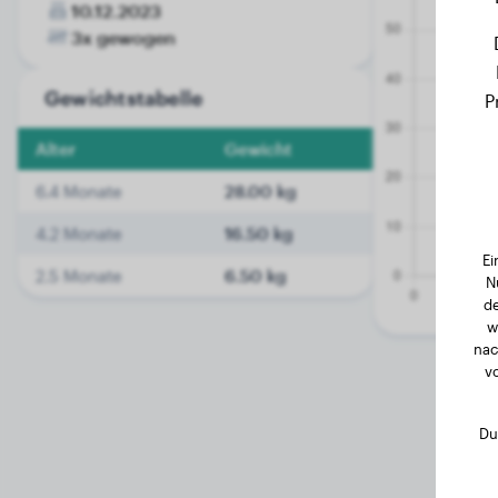
10.12.2023
3x gewogen
Gewichtstabelle
P
Alter
Gewicht
6.4 Monate
28.00 kg
4.2 Monate
16.50 kg
Ei
2.5 Monate
6.50 kg
N
de
w
nac
v
Du