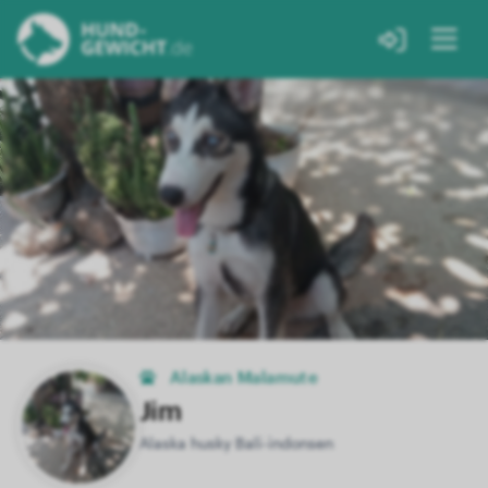
Alaskan Malamute
Jim
Alaska husky Bali-indonsen