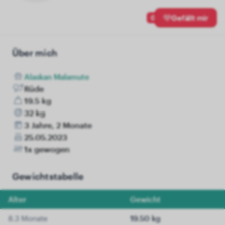
0
Gefällt mir
Über mich
Alaskan Malamute
Rüde
19.5 kg
32 kg
3 Jahre, 2 Monate
25.05.2023
1x gewogen
Gewichtstabelle
Alter
Gewicht
8.3 Monate
19.50 kg