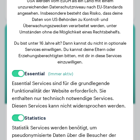
USA werden vom EuGH als ein Land mit einem
Alter:
3 Jahre, 1 Monat
unzureichenden Datenschutzniveau nach EU-Standards
Geschlecht:
Rüde
angesehen. Insbesondere besteht das Risiko, dass deine
Daten von US-Behörden zu Kontroll- und
Überwachungszwecken verarbeitet werden, unter
Umständen ohne die Möglichkeit eines Rechtsbehelfs.
American Bully
Du bist unter 16 Jahre alt? Dann kannst du nicht in optionale
Services einwilligen. Du kannst deine Eltern oder
Iris
Erziehungsberechtigten bitten, mit dir in diese Services
einzuwilligen.
Essential
(Immer aktiv)
2
Essential Services sind für die grundlegende
Funktionalität der Website erforderlich. Sie
enthalten nur technisch notwendige Services.
Diesen Services kann nicht widersprochen werden.
Statistics
Statistik Services werden benötigt, um
Gewicht:
17 kg
pseudonymisierte Daten über die Besucher der
Alter:
2 Jahre, 11 Monate