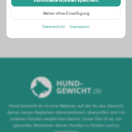
Individuelle Auswahl speichern
Geschlecht:
Rüde
Weiter ohne Einwilligung
Datenschutz
Impressum
Hund-Gewicht.de ist eine Website, auf der du das Gewicht
deines treuen Begleiters dokumentieren, überprüfen und mit
anderen Hunden vergleichen kannst. Unser Ziel ist es, ein
gesundes Wachstum deines Hundes zu fördern und zu
unterstützen.