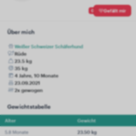
0
Gefällt mir
Über mich
Weißer Schweizer Schäferhund
Rüde
23.5 kg
35 kg
4 Jahre, 10 Monate
23.09.2021
2x gewogen
Gewichtstabelle
Alter
Gewicht
5.8 Monate
23.50 kg