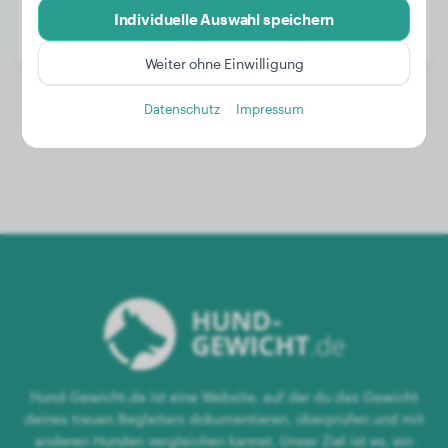
Alter:
4 Jahre, 7 Monate
Individuelle Auswahl speichern
Geschlecht:
Hündinn
Weiter ohne Einwilligung
Datenschutz
Impressum
Hund-Gewicht.de ist eine Website, auf der du das Gewicht
deines treuen Begleiters dokumentieren, überprüfen und mit
anderen Hunden vergleichen kannst. Unser Ziel ist es, ein