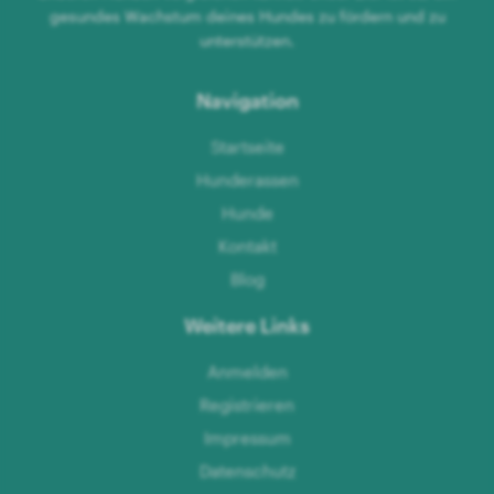
gesundes Wachstum deines Hundes zu fördern und zu
unterstützen.
Navigation
Startseite
Hunderassen
Hunde
Kontakt
Blog
Weitere Links
Anmelden
Registrieren
Impressum
Datenschutz