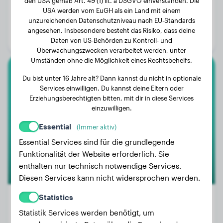
den USA gemäß Art. 49 (1) lit. a DSGVO einverstanden. Die
Gewicht:
3 kg
USA werden vom EuGH als ein Land mit einem
unzureichenden Datenschutzniveau nach EU-Standards
Alter:
2 Jahre, 9 Monate
angesehen. Insbesondere besteht das Risiko, dass deine
Geschlecht:
Hündinn
Daten von US-Behörden zu Kontroll- und
Überwachungszwecken verarbeitet werden, unter
Umständen ohne die Möglichkeit eines Rechtsbehelfs.
Dogo Argentino
Du bist unter 16 Jahre alt? Dann kannst du nicht in optionale
Services einwilligen. Du kannst deine Eltern oder
Erziehungsberechtigten bitten, mit dir in diese Services
Cafú
einzuwilligen.
Essential
(Immer aktiv)
Essential Services sind für die grundlegende
Funktionalität der Website erforderlich. Sie
enthalten nur technisch notwendige Services.
Diesen Services kann nicht widersprochen werden.
Statistics
Statistik Services werden benötigt, um