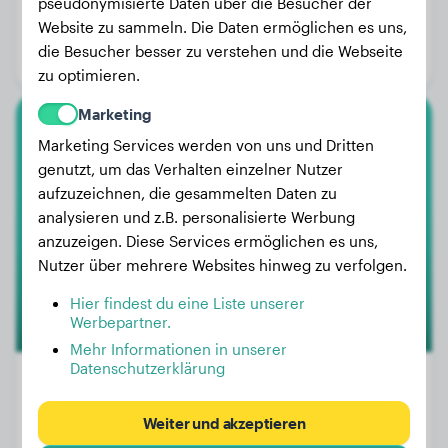
Gewicht:
44 kg
pseudonymisierte Daten über die Besucher der
Website zu sammeln. Die Daten ermöglichen es uns,
Alter:
2 Jahre, 5 Monate
die Besucher besser zu verstehen und die Webseite
Geschlecht:
Rüde
zu optimieren.
Marketing
Französische Bulldogge
Marketing Services werden von uns und Dritten
genutzt, um das Verhalten einzelner Nutzer
Balou
aufzuzeichnen, die gesammelten Daten zu
analysieren und z.B. personalisierte Werbung
anzuzeigen. Diese Services ermöglichen es uns,
Nutzer über mehrere Websites hinweg zu verfolgen.
Hier findest du eine Liste unserer
Werbepartner.
Mehr Informationen in unserer
Datenschutzerklärung
Weiter und akzeptieren
Gewicht:
Keine Daten