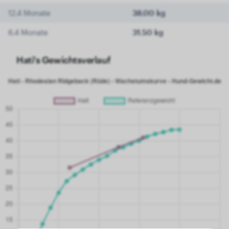
12.4 Monate
38.00 kg
6.4 Monate
31.50 kg
Hati's Gewichtsverlauf