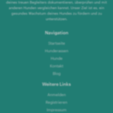
deines treuen Begleiters dokumentieren, überprüfen und mit
anderen Hunden vergleichen kannst. Unser Ziel ist es, ein
gesundes Wachstum deines Hundes zu fördern und zu
unterstützen.
Navigation
Startseite
Hunderassen
Hunde
Kontakt
Blog
Weitere Links
Anmelden
Registrieren
Impressum