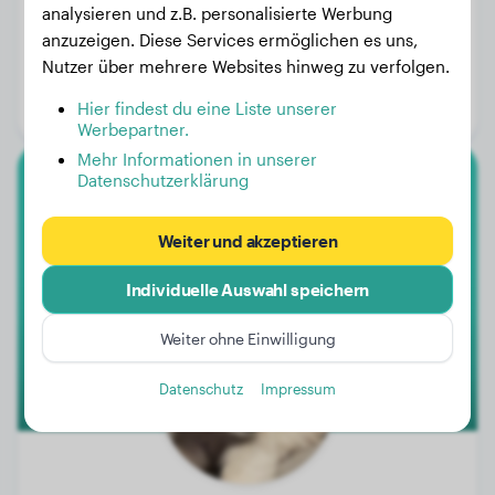
analysieren und z.B. personalisierte Werbung
anzuzeigen. Diese Services ermöglichen es uns,
Gewicht:
5 kg
Nutzer über mehrere Websites hinweg zu verfolgen.
Alter:
2 Jahre, 3 Monate
Hier findest du eine Liste unserer
Geschlecht:
Hündinn
Werbepartner.
Mehr Informationen in unserer
Datenschutzerklärung
Golden Retriever
Weiter und akzeptieren
Snow
Individuelle Auswahl speichern
Weiter ohne Einwilligung
Datenschutz
Impressum