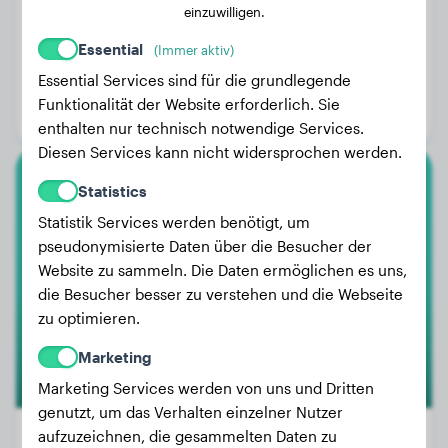
einzuwilligen.
Essential
(Immer aktiv)
Gewicht:
13 kg
Essential Services sind für die grundlegende
Alter:
3 Jahre, 6 Monate
Funktionalität der Website erforderlich. Sie
Geschlecht:
Rüde
enthalten nur technisch notwendige Services.
Diesen Services kann nicht widersprochen werden.
Statistics
Dobermann
Statistik Services werden benötigt, um
Reyna
pseudonymisierte Daten über die Besucher der
Website zu sammeln. Die Daten ermöglichen es uns,
die Besucher besser zu verstehen und die Webseite
zu optimieren.
Marketing
Marketing Services werden von uns und Dritten
genutzt, um das Verhalten einzelner Nutzer
aufzuzeichnen, die gesammelten Daten zu