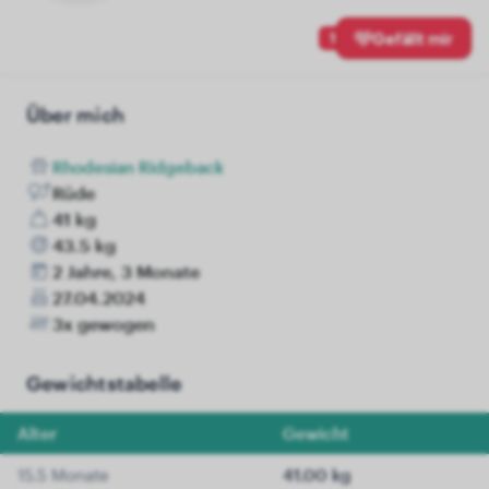
1
Gefällt mir
Über mich
Rhodesian Ridgeback
Rüde
41 kg
43.5 kg
2 Jahre, 3 Monate
27.04.2024
3x gewogen
Gewichtstabelle
Alter
Gewicht
15.5 Monate
41.00 kg