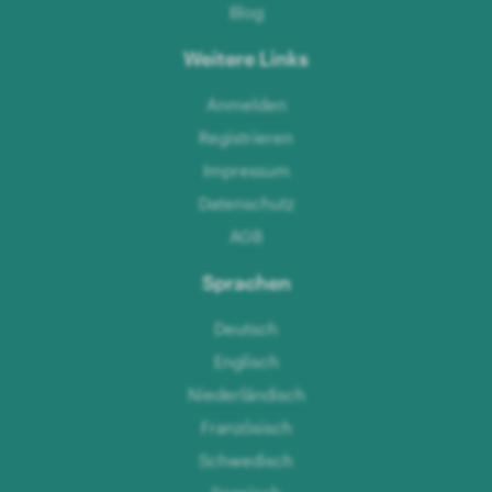
Blog
Weitere Links
Anmelden
Registrieren
Impressum
Datenschutz
AGB
Sprachen
Deutsch
Englisch
Niederländisch
Französisch
Schwedisch