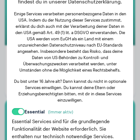
findest du in unserer Datenschutzerklärung.
Einige Services verarbeiten personenbezogene Daten in den
USA. Indem du der Nutzung dieser Services zustimmst,
erklärst du dich auch mit der Verarbeitung deiner Daten in
den USA gemäß Art. 49 (1) lit. a DSGVO einverstanden. Die
USA werden vom EuGH als ein Land mit einem
unzureichenden Datenschutzniveau nach EU-Standards
angesehen. Insbesondere besteht das Risiko, dass deine
Daten von US-Behörden zu Kontroll- und
Überwachungszwecken verarbeitet werden, unter
Gewicht:
Keine Daten
Umständen ohne die Möglichkeit eines Rechtsbehelfs.
Alter:
4 Jahre, 2 Monate
Du bist unter 16 Jahre alt? Dann kannst du nicht in optionale
Services einwilligen. Du kannst deine Eltern oder
Geschlecht:
Rüde
Erziehungsberechtigten bitten, mit dir in diese Services
einzuwilligen.
Essential
(Immer aktiv)
Malinois
Essential Services sind für die grundlegende
Joy
Funktionalität der Website erforderlich. Sie
enthalten nur technisch notwendige Services.