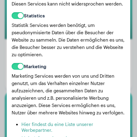
Diesen Services kann nicht widersprochen werden.
Statistics
Statistik Services werden benötigt, um
pseudonymisierte Daten über die Besucher der
Website zu sammeln. Die Daten ermöglichen es uns,
die Besucher besser zu verstehen und die Webseite
zu optimieren.
Gewicht:
14 kg
Marketing
Alter:
2 Jahre, 2 Monate
Marketing Services werden von uns und Dritten
Geschlecht:
Hündinn
genutzt, um das Verhalten einzelner Nutzer
aufzuzeichnen, die gesammelten Daten zu
analysieren und z.B. personalisierte Werbung
anzuzeigen. Diese Services ermöglichen es uns,
Shih Tzu
Nutzer über mehrere Websites hinweg zu verfolgen.
Habichuela
Hier findest du eine Liste unserer
Werbepartner.