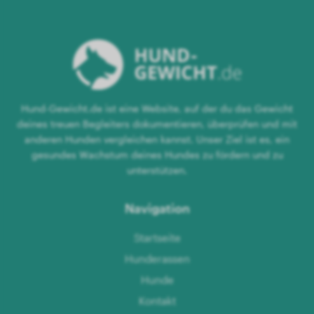
Hund-Gewicht.de ist eine Website, auf der du das Gewicht
deines treuen Begleiters dokumentieren, überprüfen und mit
anderen Hunden vergleichen kannst. Unser Ziel ist es, ein
gesundes Wachstum deines Hundes zu fördern und zu
unterstützen.
Navigation
Startseite
Hunderassen
Hunde
Kontakt