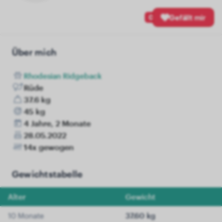
0
Gefällt mir
Über mich
Rhodesian Ridgeback
Rüde
37.6 kg
45 kg
4 Jahre, 2 Monate
28.05.2022
14x gewogen
Gewichtstabelle
Alter
Gewicht
10 Monate
37.60 kg