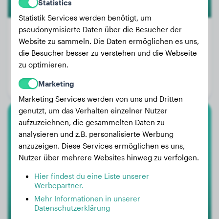
Statistics
Statistik Services werden benötigt, um
pseudonymisierte Daten über die Besucher der
Website zu sammeln. Die Daten ermöglichen es uns,
die Besucher besser zu verstehen und die Webseite
Gewicht:
20 kg
zu optimieren.
Alter:
10 Jahre, 9 Monate
Marketing
Geschlecht:
Hündinn
Marketing Services werden von uns und Dritten
genutzt, um das Verhalten einzelner Nutzer
aufzuzeichnen, die gesammelten Daten zu
Weimaraner
analysieren und z.B. personalisierte Werbung
anzuzeigen. Diese Services ermöglichen es uns,
Ajeet vom Perlsee
Nutzer über mehrere Websites hinweg zu verfolgen.
Hier findest du eine Liste unserer
Werbepartner.
Mehr Informationen in unserer
Datenschutzerklärung