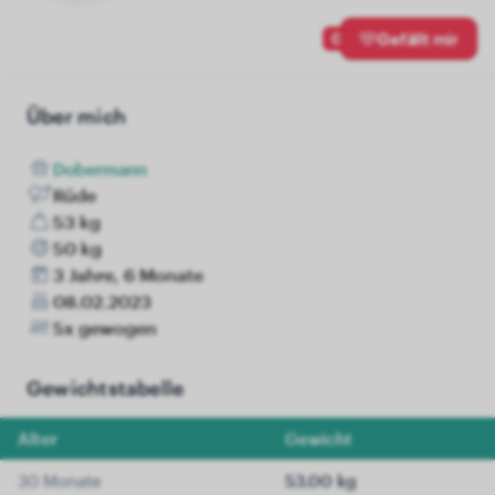
0
Gefällt mir
Über mich
Dobermann
Rüde
53 kg
50 kg
3 Jahre, 6 Monate
08.02.2023
5x gewogen
Gewichtstabelle
Alter
Gewicht
30 Monate
53.00 kg