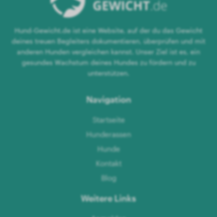
Hund-Gewicht.de ist eine Website, auf der du das Gewicht
deines treuen Begleiters dokumentieren, überprüfen und mit
anderen Hunden vergleichen kannst. Unser Ziel ist es, ein
gesundes Wachstum deines Hundes zu fördern und zu
unterstützen.
Navigation
Startseite
Hunderassen
Hunde
Kontakt
Blog
Weitere Links