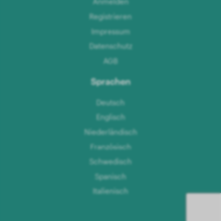
Anmelden
Registrieren
Impressum
Datenschutz
AGB
Sprachen
Deutsch
Englisch
Niederländisch
Französisch
Schwedisch
Spanisch
Italienisch