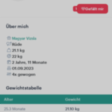
1
Gefällt mir
Über mich
Magyar Vizsla
Rüde
21.1 kg
22 kg
2 Jahre, 11 Monate
01.09.2023
4x gewogen
Gewichtstabelle
Alter
Gewicht
25.3 Monate
21.10 kg