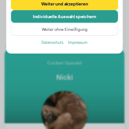
Weiter und akzeptieren
Individuelle Auswahl speichern
Gewicht:
8 kg
Weiter ohne Einwilligung
Alter:
1 Jahr, 10 Monate
Geschlecht:
Rüde
Datenschutz
Impressum
Cocker Spaniel
Nicki