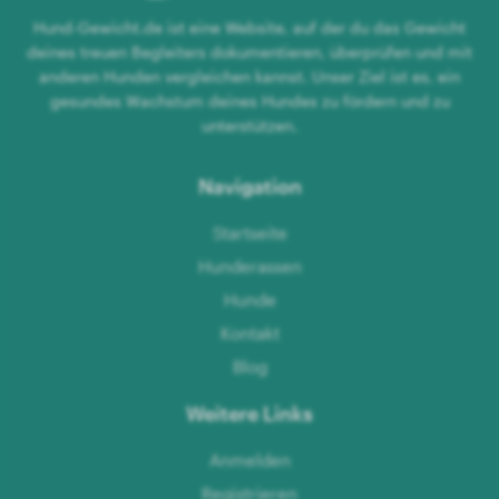
Hund-Gewicht.de ist eine Website, auf der du das Gewicht
deines treuen Begleiters dokumentieren, überprüfen und mit
anderen Hunden vergleichen kannst. Unser Ziel ist es, ein
gesundes Wachstum deines Hundes zu fördern und zu
unterstützen.
Navigation
Startseite
Hunderassen
Hunde
Kontakt
Blog
Weitere Links
Anmelden
Registrieren