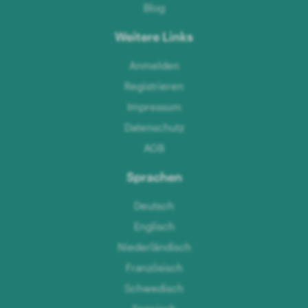
Blog
Weitere Links
Anmelden
Registrieren
Impressum
Datenschutz
AGB
Sprachen
Deutsch
Englisch
Niederländisch
Französisch
Schwedisch