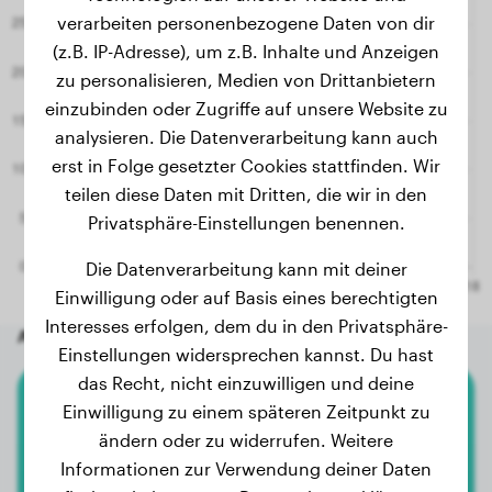
verarbeiten personenbezogene Daten von dir
2.8 Monate
9.40 kg
(z.B. IP-Adresse), um z.B. Inhalte und Anzeigen
2.7 Monate
9.00 kg
zu personalisieren, Medien von Drittanbietern
einzubinden oder Zugriffe auf unsere Website zu
2.5 Monate
8.30 kg
analysieren. Die Datenverarbeitung kann auch
erst in Folge gesetzter Cookies stattfinden. Wir
teilen diese Daten mit Dritten, die wir in den
Privatsphäre-Einstellungen benennen.
Die Datenverarbeitung kann mit deiner
Einwilligung oder auf Basis eines berechtigten
Interesses erfolgen, dem du in den Privatsphäre-
Andere zufällige Hunde
Einstellungen widersprechen kannst. Du hast
das Recht, nicht einzuwilligen und deine
Einwilligung zu einem späteren Zeitpunkt zu
Toy-Pudel
ändern oder zu widerrufen. Weitere
Informationen zur Verwendung deiner Daten
Snoopy