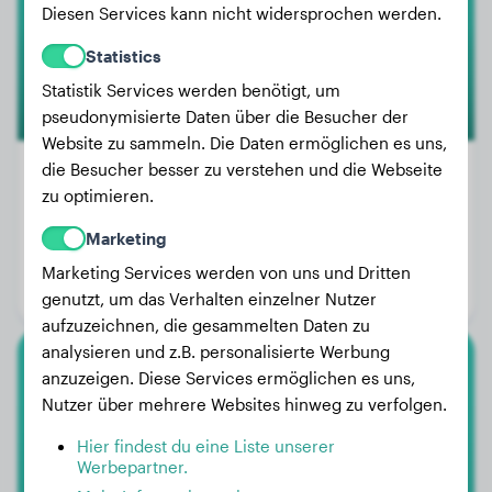
Diesen Services kann nicht widersprochen werden.
Statistics
Statistik Services werden benötigt, um
pseudonymisierte Daten über die Besucher der
Website zu sammeln. Die Daten ermöglichen es uns,
die Besucher besser zu verstehen und die Webseite
zu optimieren.
Gewicht:
45 kg
Marketing
Alter:
2 Jahre, 9 Monate
Marketing Services werden von uns und Dritten
Geschlecht:
Rüde
genutzt, um das Verhalten einzelner Nutzer
aufzuzeichnen, die gesammelten Daten zu
analysieren und z.B. personalisierte Werbung
anzuzeigen. Diese Services ermöglichen es uns,
Neufundländer
Nutzer über mehrere Websites hinweg zu verfolgen.
Bandit
Hier findest du eine Liste unserer
Werbepartner.