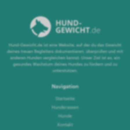
Hund-Gewicht.de ist eine Website, auf der du das Gewicht
deines treuen Begleiters dokumentieren, überprüfen und mit
anderen Hunden vergleichen kannst. Unser Ziel ist es, ein
gesundes Wachstum deines Hundes zu fördern und zu
unterstützen.
Navigation
Startseite
Hunderassen
Hunde
Kontakt