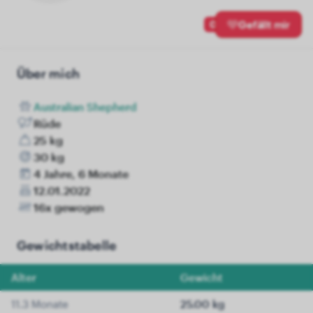
0
Gefällt mir
Über mich
Australian Shepherd
Rüde
25 kg
30 kg
4 Jahre, 6 Monate
12.01.2022
16x gewogen
Gewichtstabelle
Alter
Gewicht
11.3 Monate
25.00 kg