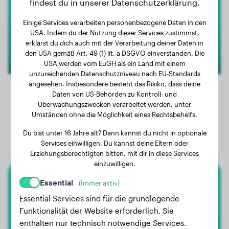
findest du in unserer Datenschutzerklärung.
Einige Services verarbeiten personenbezogene Daten in den
USA. Indem du der Nutzung dieser Services zustimmst,
erklärst du dich auch mit der Verarbeitung deiner Daten in
den USA gemäß Art. 49 (1) lit. a DSGVO einverstanden. Die
USA werden vom EuGH als ein Land mit einem
unzureichenden Datenschutzniveau nach EU-Standards
angesehen. Insbesondere besteht das Risiko, dass deine
Daten von US-Behörden zu Kontroll- und
Überwachungszwecken verarbeitet werden, unter
Gewicht:
3 kg
Umständen ohne die Möglichkeit eines Rechtsbehelfs.
Alter:
3 Jahre, 2 Monate
Du bist unter 16 Jahre alt? Dann kannst du nicht in optionale
Services einwilligen. Du kannst deine Eltern oder
Geschlecht:
Rüde
Erziehungsberechtigten bitten, mit dir in diese Services
einzuwilligen.
Essential
(Immer aktiv)
Berner Sennenhund
Essential Services sind für die grundlegende
Moos
Funktionalität der Website erforderlich. Sie
enthalten nur technisch notwendige Services.