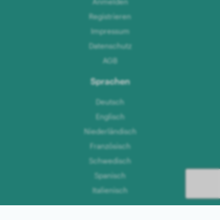
Anmelden
Registrieren
Impressum
Datenschutz
AGB
Sprachen
Deutsch
Englisch
Niederländisch
Französisch
Schwedisch
Spanisch
Italienisch