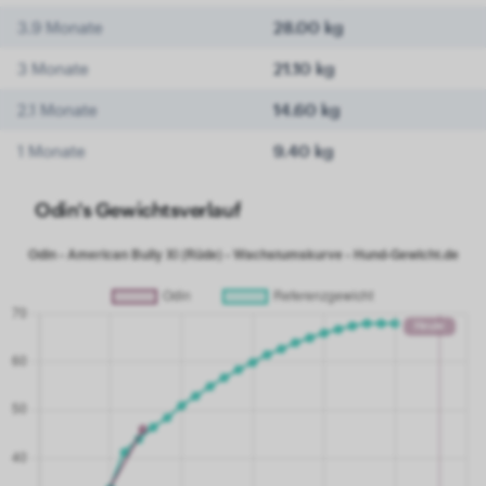
3.9 Monate
28.00 kg
3 Monate
21.10 kg
2.1 Monate
14.60 kg
1 Monate
9.40 kg
Odin's Gewichtsverlauf