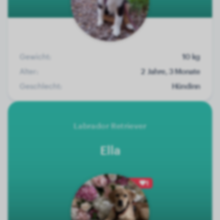
Gewicht:
10 kg
Alter:
2 Jahre, 3 Monate
Geschlecht:
Hündinn
Labrador Retriever
Ella
1