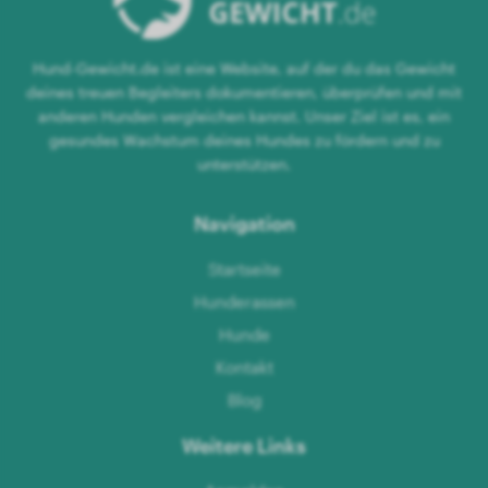
Hund-Gewicht.de ist eine Website, auf der du das Gewicht
deines treuen Begleiters dokumentieren, überprüfen und mit
anderen Hunden vergleichen kannst. Unser Ziel ist es, ein
gesundes Wachstum deines Hundes zu fördern und zu
unterstützen.
Navigation
Startseite
Hunderassen
Hunde
Kontakt
Blog
Weitere Links