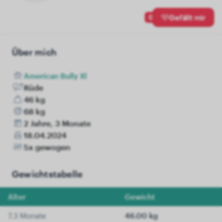
0
Gefällt mir
Über mich
American Bully Xl
Rüde
46 kg
68 kg
2 Jahre, 3 Monate
18.04.2024
5x gewogen
Gewichtstabelle
Alter
Gewicht
7.3 Monate
46.00 kg