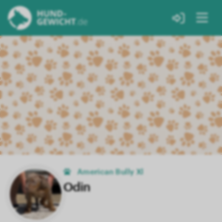
American Bully Xl
Odin