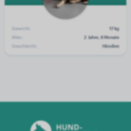
Gewicht:
17 kg
Alter:
2 Jahre, 8 Monate
Geschlecht:
Hündinn