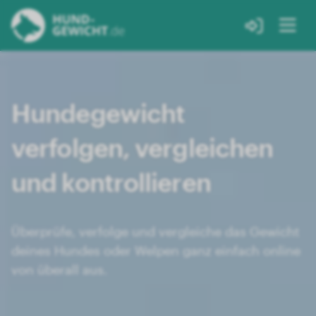
Hundegewicht
verfolgen, vergleichen
und kontrollieren
Überprüfe, verfolge und vergleiche das Gewicht
deines Hundes oder Welpen ganz einfach online
von überall aus.