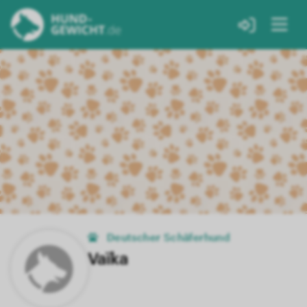
Deutscher Schäferhund
Vaïka