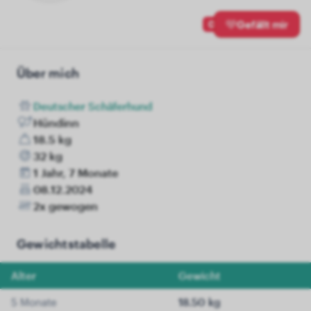
0
Gefällt mir
Über mich
Deutscher Schäferhund
Hündinn
18.5 kg
32 kg
1 Jahr, 7 Monate
08.12.2024
2x gewogen
Gewichtstabelle
Alter
Gewicht
5 Monate
18.50 kg