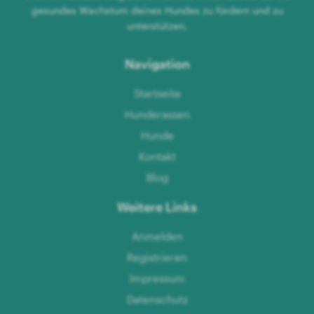
gesundes Wachstum deines Hundes zu fördern und zu
unterstützen.
Navigation
Startseite
Hunderassen
Hunde
Kontakt
Blog
Weitere Links
Anmelden
Registrieren
Impressum
Datenschutz