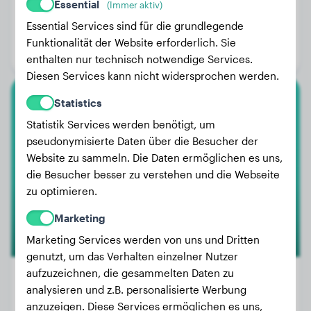
Essential
(Immer aktiv)
Gewicht:
3 kg
Essential Services sind für die grundlegende
Alter:
3 Jahre, 5 Monate
Funktionalität der Website erforderlich. Sie
Geschlecht:
Rüde
enthalten nur technisch notwendige Services.
Diesen Services kann nicht widersprochen werden.
Statistics
Rottweiler
Statistik Services werden benötigt, um
pseudonymisierte Daten über die Besucher der
Willem
Website zu sammeln. Die Daten ermöglichen es uns,
die Besucher besser zu verstehen und die Webseite
zu optimieren.
Marketing
Marketing Services werden von uns und Dritten
genutzt, um das Verhalten einzelner Nutzer
aufzuzeichnen, die gesammelten Daten zu
analysieren und z.B. personalisierte Werbung
anzuzeigen. Diese Services ermöglichen es uns,