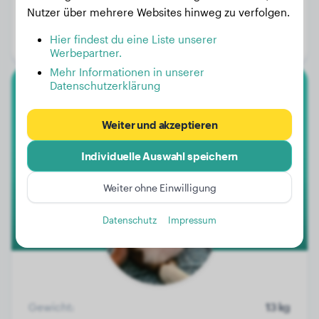
Gewicht:
41 kg
Nutzer über mehrere Websites hinweg zu verfolgen.
Alter:
6 Jahre, 1 Monat
Hier findest du eine Liste unserer
Geschlecht:
Rüde
Werbepartner.
Mehr Informationen in unserer
Datenschutzerklärung
Australian Shepherd
Weiter und akzeptieren
Bailey
Individuelle Auswahl speichern
Weiter ohne Einwilligung
Datenschutz
Impressum
Gewicht:
13 kg