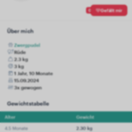
0
Gefällt mir
Über mich
Zwergpudel
Rüde
2.3 kg
3 kg
1 Jahr, 10 Monate
15.09.2024
3x gewogen
Gewichtstabelle
Alter
Gewicht
4.5 Monate
2.30 kg