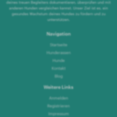
deines treuen Begleiters dokumentieren, überprüfen und mit
anderen Hunden vergleichen kannst. Unser Ziel ist es, ein
gesundes Wachstum deines Hundes zu fördern und zu
unterstützen.
Navigation
Startseite
Hunderassen
Hunde
Kontakt
Blog
Weitere Links
Anmelden
Registrieren
Impressum