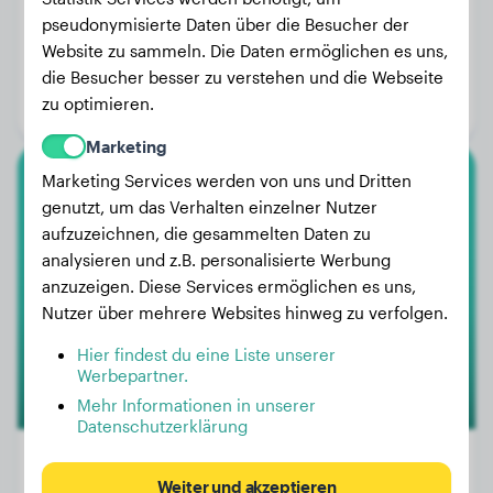
pseudonymisierte Daten über die Besucher der
Gewicht:
25 kg
Website zu sammeln. Die Daten ermöglichen es uns,
Alter:
4 Jahre, 7 Monate
die Besucher besser zu verstehen und die Webseite
zu optimieren.
Geschlecht:
Hündinn
Marketing
Marketing Services werden von uns und Dritten
Airedale Terrier
genutzt, um das Verhalten einzelner Nutzer
aufzuzeichnen, die gesammelten Daten zu
Jefin
analysieren und z.B. personalisierte Werbung
anzuzeigen. Diese Services ermöglichen es uns,
Nutzer über mehrere Websites hinweg zu verfolgen.
1
Hier findest du eine Liste unserer
Werbepartner.
Mehr Informationen in unserer
Datenschutzerklärung
Weiter und akzeptieren