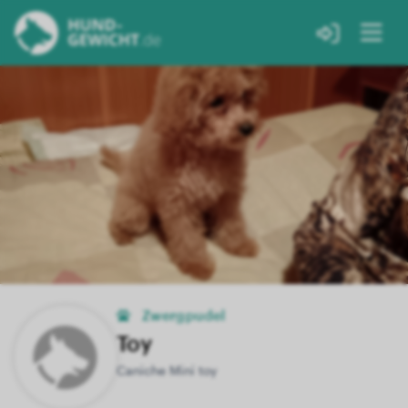
Zwergpudel
Toy
Caniche Mini toy