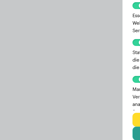
Ess
Web
Ser
Sta
die
die
Mar
Ver
ana
Ser
zu 