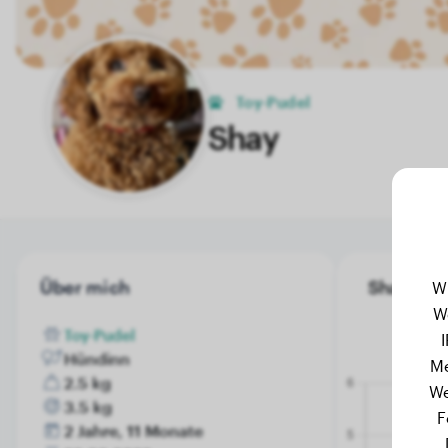
Toy-Pudel
Shay
Über mich
Shay's Ge
W
W
Toy-Pudel
Hündinn
Me
2.5 kg
We
3.5 kg
F
2 Jahre, 11 Monate