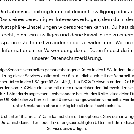
Die Datenverarbeitung kann mit deiner Einwilligung oder au
Basis eines berechtigten Interesses erfolgen, dem du in de
rivatsphäre-Einstellungen widersprechen kannst. Du hast d
Recht, nicht einzuwilligen und deine Einwilligung zu einem
späteren Zeitpunkt zu ändern oder zu widerrufen. Weitere
Informationen zur Verwendung deiner Daten findest du in
unserer Datenschutzerklärung.
nige Services verarbeiten personenbezogene Daten in den USA. Indem du 
utzung dieser Services zustimmst, erklärst du dich auch mit der Verarbeitu
iner Daten in den USA gemäß Art. 49 (1) lit. a DSGVO einverstanden. Die 
erden vom EuGH als ein Land mit einem unzureichenden Datenschutznive
h EU-Standards angesehen. Insbesondere besteht das Risiko, dass deine D
on US-Behörden zu Kontroll- und Überwachungszwecken verarbeitet werde
unter Umständen ohne die Möglichkeit eines Rechtsbehelfs.
 bist unter 16 Jahre alt? Dann kannst du nicht in optionale Services einwillig
Du kannst deine Eltern oder Erziehungsberechtigten bitten, mit dir in diese
Services einzuwilligen.