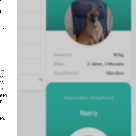
f
n
as
Gewicht:
18 kg
Alter:
2 Jahre, 3 Monate
der
Geschlecht:
Hündinn
ng
USA
au
aten
Australian Shepherd
n,
Nero
en.