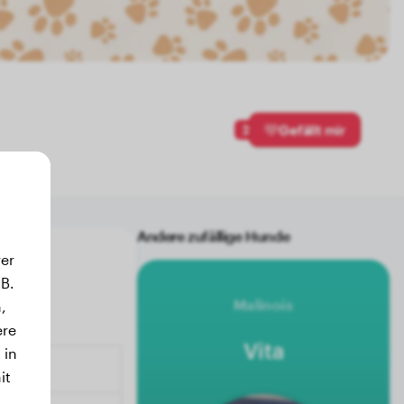
2
Gefällt mir
Andere zufällige Hunde
er
B.
Malinois
,
ere
Vita
 in
it
.