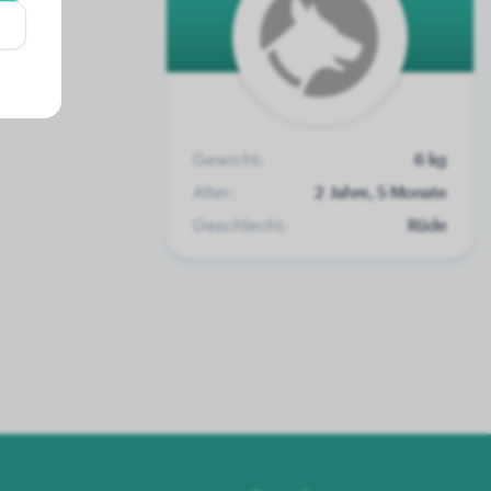
Gewicht:
6 kg
Alter:
2 Jahre, 5 Monate
Geschlecht:
Rüde