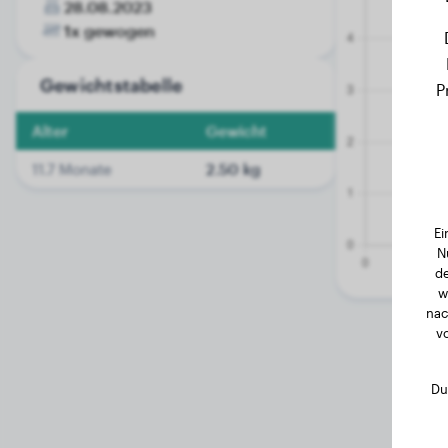
28.08.2023
1x gewogen
Gewichtstabelle
P
Alter
Gewicht
11.7 Monate
2.50 kg
Ei
N
de
w
nac
v
Du