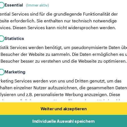
Essential
(Immer aktiv)
ential Services sind für die grundlegende Funktionalität der
site erforderlich. Sie enthalten nur technisch notwendige
vices. Diesen Services kann nicht widersprochen werden.
Statistics
tistik Services werden benötigt, um pseudonymisierte Daten üb
 Besucher der Website zu sammeln. Die Daten ermöglichen es u
 Besucher besser zu verstehen und die Webseite zu optimieren.
Marketing
keting Services werden von uns und Dritten genutzt, um das
halten einzelner Nutzer aufzuzeichnen, die gesammelten Daten
lysieren und z.B. personalisierte Werbung anzuzeigen. Diese
vices ermöglichen es uns, Nutzer über mehrere Websites hinw
verfolgen.
Weiter und akzeptieren
Hier findest du eine Liste unserer Werbepartner.
Individuelle Auswahl speichern
Mehr Informationen in unserer Datenschutzerklärung