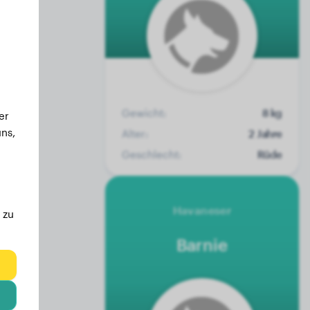
Gewicht:
8 kg
er
ns,
Alter:
2 Jahre
Geschlecht:
Rüde
Havaneser
 zu
Barnie
eg