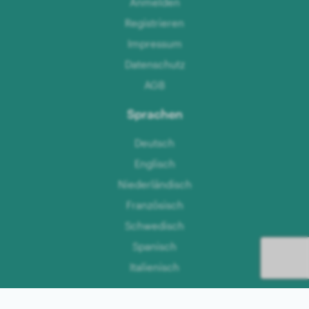
Anmelden
Registrieren
Impressum
Datenschutz
AGB
Sprachen
Deutsch
Englisch
Niederländisch
Französisch
Schwedisch
Spanisch
Italienisch