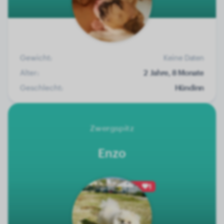
Gewicht:
Keine Daten
Alter:
2 Jahre, 8 Monate
Geschlecht:
Hündinn
Zwergspitz
Enzo
1