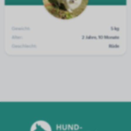
Gewicht:
5 kg
Alter:
2 Jahre, 10 Monate
Geschlecht:
Rüde