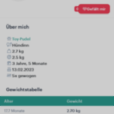
0
Gefällt mir
Über mich
Toy-Pudel
Hündinn
2.7 kg
2.5 kg
3 Jahre, 5 Monate
13.02.2023
5x gewogen
Gewichtstabelle
Alter
Gewicht
17.7 Monate
2.70 kg