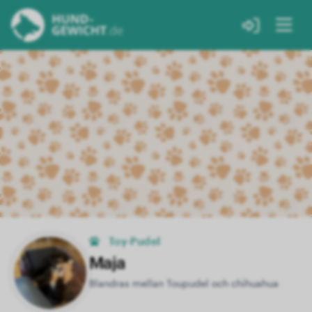
Toy-Pudel
Maja
Blandras mellan Toupudel och chihuahua