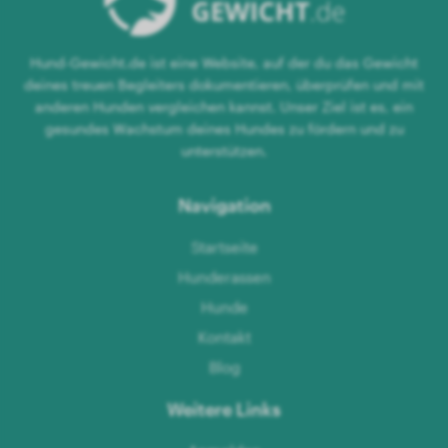
Hund-Gewicht.de ist eine Website, auf der du das Gewicht
deines treuen Begleiters dokumentieren, überprüfen und mit
anderen Hunden vergleichen kannst. Unser Ziel ist es, ein
gesundes Wachstum deines Hundes zu fördern und zu
unterstützen.
Navigation
Startseite
Hunderassen
Hunde
Kontakt
Blog
Weitere Links