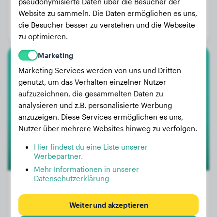
Gewicht:
5 kg
pseudonymisierte Daten über die Besucher der
Website zu sammeln. Die Daten ermöglichen es uns,
Alter:
5 Jahre, 2 Monate
die Besucher besser zu verstehen und die Webseite
Geschlecht:
Hündinn
zu optimieren.
Marketing
Cane Corso
Marketing Services werden von uns und Dritten
genutzt, um das Verhalten einzelner Nutzer
Kalua
aufzuzeichnen, die gesammelten Daten zu
analysieren und z.B. personalisierte Werbung
anzuzeigen. Diese Services ermöglichen es uns,
Nutzer über mehrere Websites hinweg zu verfolgen.
Hier findest du eine Liste unserer
Werbepartner.
Mehr Informationen in unserer
Datenschutzerklärung
Weiter und akzeptieren
Gewicht:
41 kg