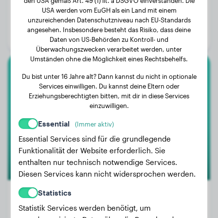
den USA gemäß Art. 49 (1) lit. a DSGVO einverstanden. Die
Gewicht:
45 kg
USA werden vom EuGH als ein Land mit einem
unzureichenden Datenschutzniveau nach EU-Standards
Alter:
3 Jahre, 6 Monate
angesehen. Insbesondere besteht das Risiko, dass deine
Geschlecht:
Rüde
Daten von US-Behörden zu Kontroll- und
Überwachungszwecken verarbeitet werden, unter
Umständen ohne die Möglichkeit eines Rechtsbehelfs.
Mops
Du bist unter 16 Jahre alt? Dann kannst du nicht in optionale
Services einwilligen. Du kannst deine Eltern oder
Erziehungsberechtigten bitten, mit dir in diese Services
Amy Hope
einzuwilligen.
Essential
(Immer aktiv)
Essential Services sind für die grundlegende
Funktionalität der Website erforderlich. Sie
enthalten nur technisch notwendige Services.
Diesen Services kann nicht widersprochen werden.
Statistics
Statistik Services werden benötigt, um