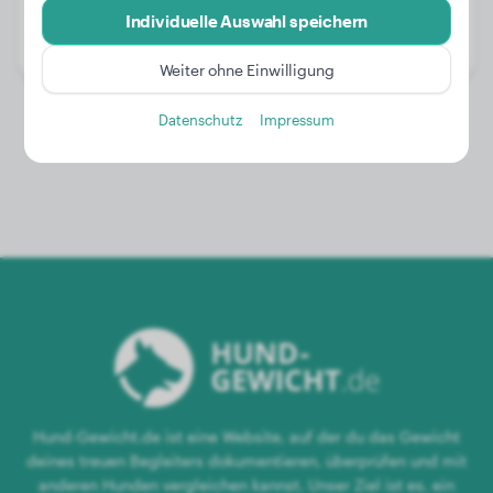
Alter:
2 Jahre, 3 Monate
Individuelle Auswahl speichern
Geschlecht:
Hündinn
Weiter ohne Einwilligung
Datenschutz
Impressum
Hund-Gewicht.de ist eine Website, auf der du das Gewicht
deines treuen Begleiters dokumentieren, überprüfen und mit
anderen Hunden vergleichen kannst. Unser Ziel ist es, ein