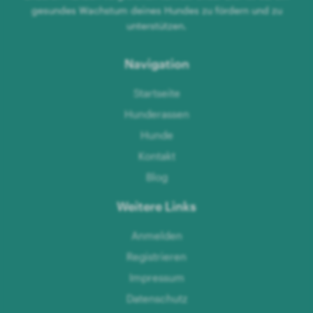
gesundes Wachstum deines Hundes zu fördern und zu
unterstützen.
Navigation
Startseite
Hunderassen
Hunde
Kontakt
Blog
Weitere Links
Anmelden
Registrieren
Impressum
Datenschutz