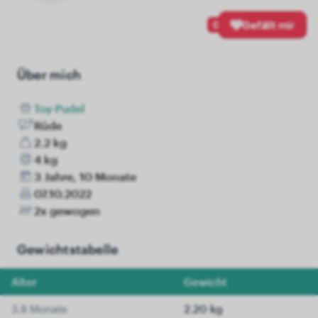
0
Gefällt mir
Über mich
Toy-Pudel
Rüde
2.2 kg
4 kg
3 Jahre, 10 Monate
07.10.2022
2x gewogen
Gewichtstabelle
Alter
Gewicht
3.8 Monate
2.20 kg