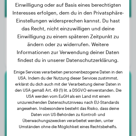
Einwilligung oder auf Basis eines berechtigten
Interesses erfolgen, dem du in den Privatsphäre-
Einstellungen widersprechen kannst. Du hast
das Recht, nicht einzuwilligen und deine
Einwilligung zu einem späteren Zeitpunkt zu
Gewicht:
12 kg
ändern oder zu widerrufen. Weitere
Alter:
4 Jahre, 6 Monate
Informationen zur Verwendung deiner Daten
Geschlecht:
Hündinn
findest du in unserer Datenschutzerklärung.
Einige Services verarbeiten personenbezogene Daten in den
USA. Indem du der Nutzung dieser Services zustimmst,
Großpudel
erklärst du dich auch mit der Verarbeitung deiner Daten in
den USA gemäß Art. 49 (1) lit. a DSGVO einverstanden. Die
USA werden vom EuGH als ein Land mit einem
Madou
unzureichenden Datenschutzniveau nach EU-Standards
angesehen. Insbesondere besteht das Risiko, dass deine
Daten von US-Behörden zu Kontroll- und
Überwachungszwecken verarbeitet werden, unter
Umständen ohne die Möglichkeit eines Rechtsbehelfs.