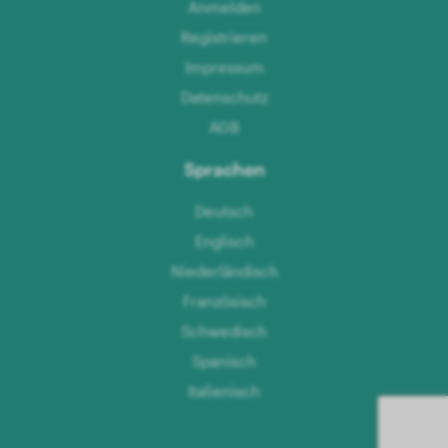
Anmelden
Registrieren
Impressum
Datenschutz
AGB
Sprachen
Deutsch
Englisch
Niederländisch
Französisch
Schwedisch
Spanisch
Italienisch