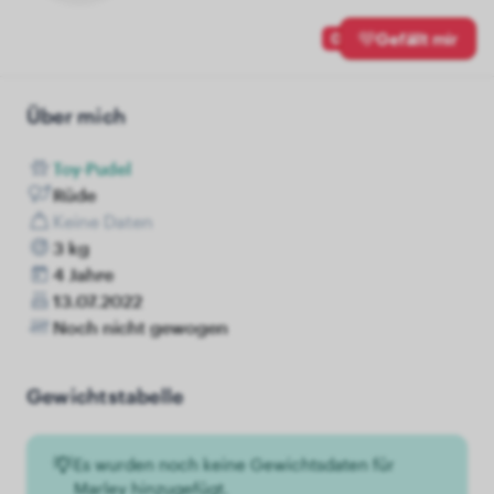
0
Gefällt mir
Über mich
Toy-Pudel
Rüde
Keine Daten
3 kg
4 Jahre
13.07.2022
Noch nicht gewogen
Gewichtstabelle
Es wurden noch keine Gewichtsdaten für
Marley hinzugefügt.