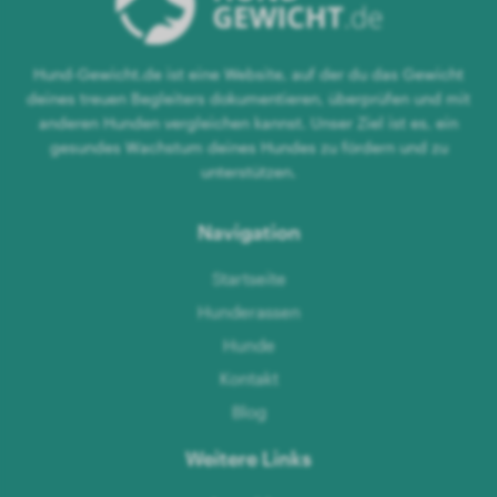
Hund-Gewicht.de ist eine Website, auf der du das Gewicht
deines treuen Begleiters dokumentieren, überprüfen und mit
anderen Hunden vergleichen kannst. Unser Ziel ist es, ein
gesundes Wachstum deines Hundes zu fördern und zu
unterstützen.
Navigation
Startseite
Hunderassen
Hunde
Kontakt
Blog
Weitere Links