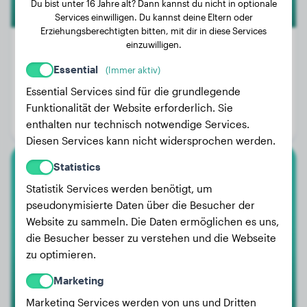
Du bist unter 16 Jahre alt? Dann kannst du nicht in optionale
Services einwilligen. Du kannst deine Eltern oder
Erziehungsberechtigten bitten, mit dir in diese Services
einzuwilligen.
Essential
(Immer aktiv)
Gewicht:
26 kg
Essential Services sind für die grundlegende
Alter:
4 Jahre, 9 Monate
Funktionalität der Website erforderlich. Sie
Geschlecht:
Rüde
enthalten nur technisch notwendige Services.
Diesen Services kann nicht widersprochen werden.
Statistics
Australian Shepherd
Statistik Services werden benötigt, um
pseudonymisierte Daten über die Besucher der
Cinnamon
Website zu sammeln. Die Daten ermöglichen es uns,
die Besucher besser zu verstehen und die Webseite
zu optimieren.
Marketing
Marketing Services werden von uns und Dritten