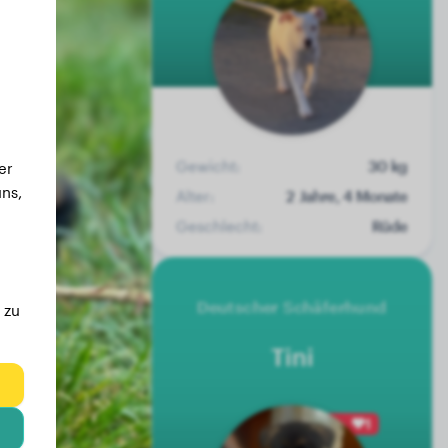
Gewicht:
30 kg
er
ns,
Alter:
2 Jahre, 4 Monate
Geschlecht:
Rüde
Deutscher Schäferhund
 zu
Tini
eg
1