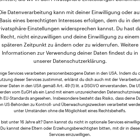
Die Datenverarbeitung kann mit deiner Einwilligung oder au
Basis eines berechtigten Interesses erfolgen, dem du in de
rivatsphäre-Einstellungen widersprechen kannst. Du hast d
Recht, nicht einzuwilligen und deine Einwilligung zu einem
späteren Zeitpunkt zu ändern oder zu widerrufen. Weitere
Informationen zur Verwendung deiner Daten findest du in
unserer Datenschutzerklärung.
nige Services verarbeiten personenbezogene Daten in den USA. Indem du 
utzung dieser Services zustimmst, erklärst du dich auch mit der Verarbeitu
iner Daten in den USA gemäß Art. 49 (1) lit. a DSGVO einverstanden. Die 
erden vom EuGH als ein Land mit einem unzureichenden Datenschutznive
h EU-Standards angesehen. Insbesondere besteht das Risiko, dass deine D
on US-Behörden zu Kontroll- und Überwachungszwecken verarbeitet werde
unter Umständen ohne die Möglichkeit eines Rechtsbehelfs.
 bist unter 16 Jahre alt? Dann kannst du nicht in optionale Services einwillig
Du kannst deine Eltern oder Erziehungsberechtigten bitten, mit dir in diese
Services einzuwilligen.