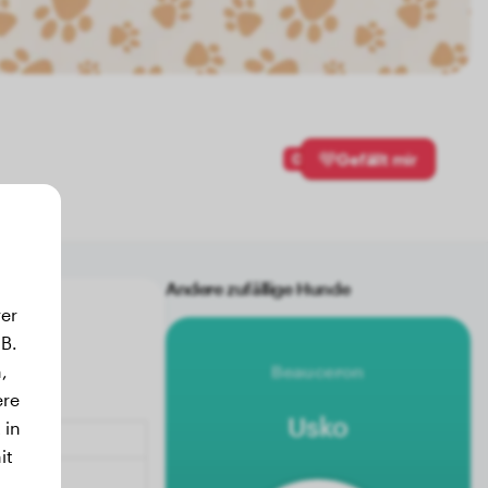
0
Gefällt mir
Andere zufällige Hunde
er
B.
,
Beauceron
ere
Usko
 in
it
.