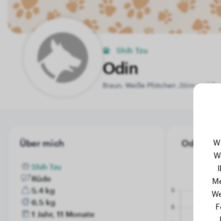
Shih Tzu
Odin
Braun, Weiße Pfötchen ,Stirn und Br
W
Über mich
Odin's Ge
W
Shih Tzu
Rüde
Me
5.4 kg
We
6.5 kg
F
1 Jahr, 11 Monate