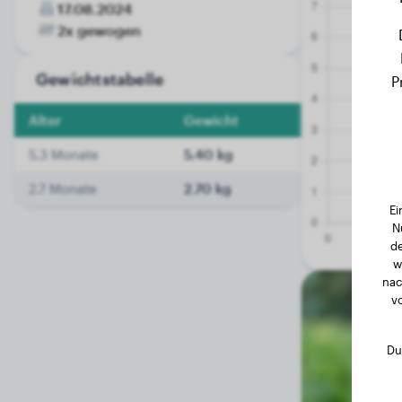
17.08.2024
2x gewogen
Gewichtstabelle
P
Alter
Gewicht
5.3 Monate
5.40 kg
2.7 Monate
2.70 kg
Ei
N
de
w
nac
v
Du