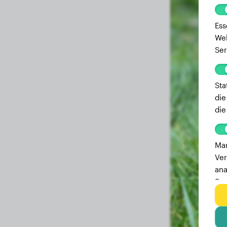
Ess
Web
Ser
Sta
die
die
Mar
Ver
ana
Ser
zu 