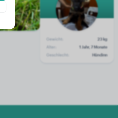
Gewicht:
23 kg
Alter:
1 Jahr, 7 Monate
Geschlecht:
Hündinn