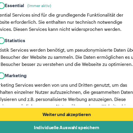
Essential
(Immer aktiv)
ential Services sind für die grundlegende Funktionalität der
site erforderlich. Sie enthalten nur technisch notwendige
vices. Diesen Services kann nicht widersprochen werden.
Statistics
tistik Services werden benötigt, um pseudonymisierte Daten üb
 Besucher der Website zu sammeln. Die Daten ermöglichen es u
 Besucher besser zu verstehen und die Webseite zu optimieren.
Marketing
keting Services werden von uns und Dritten genutzt, um das
halten einzelner Nutzer aufzuzeichnen, die gesammelten Daten
lysieren und z.B. personalisierte Werbung anzuzeigen. Diese
vices ermöglichen es uns, Nutzer über mehrere Websites hinw
verfolgen.
Weiter und akzeptieren
Hier findest du eine Liste unserer Werbepartner.
Individuelle Auswahl speichern
Mehr Informationen in unserer Datenschutzerklärung