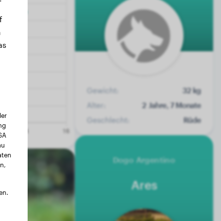
f
n
as
Gewicht:
32 kg
Alter:
2 Jahre, 7 Monate
der
Geschlecht:
Rüde
ng
USA
au
aten
Dogo Argentino
n,
Ares
en.