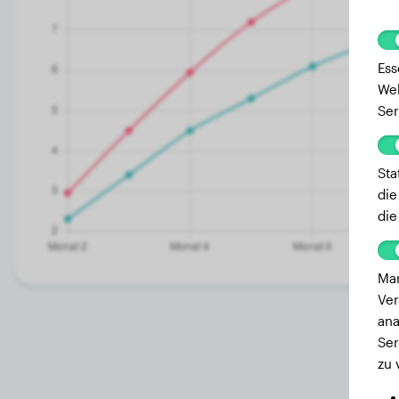
Ess
Web
Ser
Sta
die
die
Mar
Ver
ana
Ser
zu 