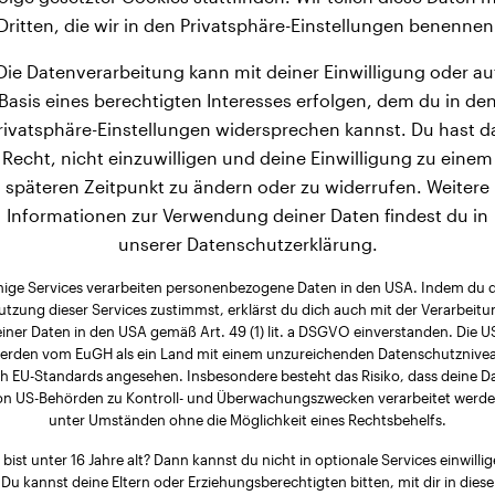
ba Inu gehören zu den leichten Hunden. Nach 3 Monaten err
Dritten, die wir in den Privatsphäre-Einstellungen benennen
erhalb von weiteren 3 Monaten steigt ihr durchschnittliches
Die Datenverarbeitung kann mit deiner Einwilligung oder au
eren 7 Monaten erreichen diese Rüden schließlich ein Endg
Basis eines berechtigten Interesses erfolgen, dem du in de
kg bewegt.
rivatsphäre-Einstellungen widersprechen kannst. Du hast d
Recht, nicht einzuwilligen und deine Einwilligung zu einem
späteren Zeitpunkt zu ändern oder zu widerrufen. Weitere
Informationen zur Verwendung deiner Daten findest du in
unserer Datenschutzerklärung.
nige Services verarbeiten personenbezogene Daten in den USA. Indem du 
utzung dieser Services zustimmst, erklärst du dich auch mit der Verarbeitu
iner Daten in den USA gemäß Art. 49 (1) lit. a DSGVO einverstanden. Die 
erden vom EuGH als ein Land mit einem unzureichenden Datenschutznive
h EU-Standards angesehen. Insbesondere besteht das Risiko, dass deine D
on US-Behörden zu Kontroll- und Überwachungszwecken verarbeitet werde
unter Umständen ohne die Möglichkeit eines Rechtsbehelfs.
 bist unter 16 Jahre alt? Dann kannst du nicht in optionale Services einwillig
Du kannst deine Eltern oder Erziehungsberechtigten bitten, mit dir in diese