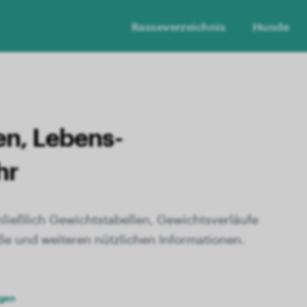
Rasseverzeichnis
Hunde
en, Lebens­
hr
hließlich Gewichtstabellen, Gewichtsverläufe
e und weiteren nützlichen Informationen.
igen