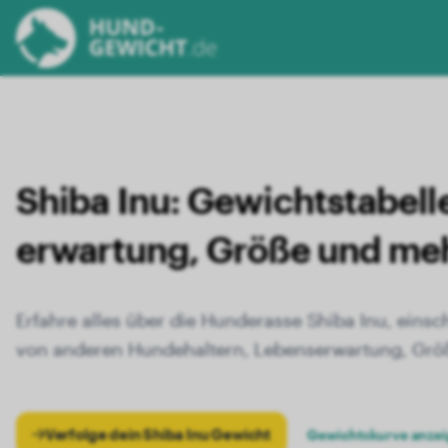
Shiba Inu:
Gewichts­tabell
erwartung, Größe und me
Erfahre alles über die Hunderasse Shiba Inu, einsc
von anderen Hundehaltern, Lebenserwartung, Größ
Verfolge dein Shiba Inu Gewicht
Gewichtskurve anze