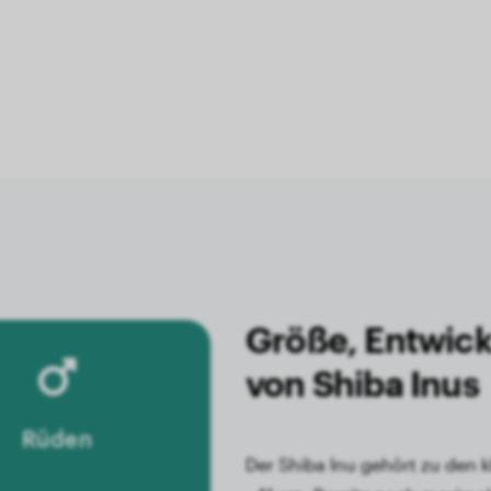
Größe, Entwick
von Shiba Inus
Rüden
Der Shiba Inu gehört zu den 