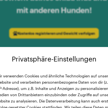
mit anderen Hunden!
Kostenlos registrieren und Gewicht verfolgen
Privatsphäre-Einstellungen
ir verwenden Cookies und ähnliche Technologien auf unser
ebsite und verarbeiten personenbezogene Daten von dir (z.
ichtskurve: Shiba Inu Entwick
IP-Adresse), um z.B. Inhalte und Anzeigen zu personalisieren
dien von Drittanbietern einzubinden oder Zugriffe auf uns
bis 13 Monaten
bsite zu analysieren. Die Datenverarbeitung kann auch erst
olge gesetzter Cookies stattfinden. Wir teilen diese Daten m