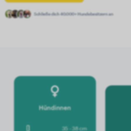
Schließe dich 40.000+ Hundebesitzern an
Hündinnen
35 - 38 cm