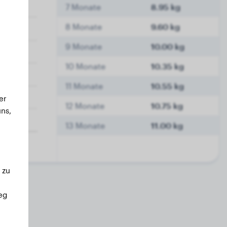
7 Monate
8.95 kg
8 Monate
9.60 kg
9 Monate
10.00 kg
10 Monate
10.35 kg
11 Monate
10.55 kg
er
12 Monate
10.75 kg
ns,
13 Monate
11.00 kg
 zu
eg