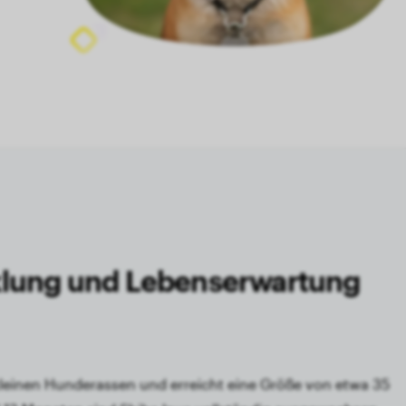
lung und Lebens­erwartung
kleinen Hunderassen und erreicht eine Größe von etwa 35