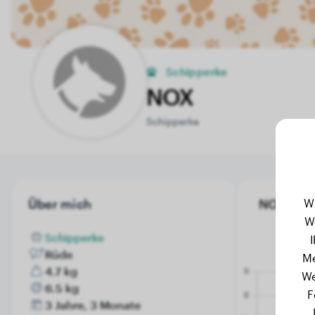
Schipperke
NOX
Schipperke
W
Über mich
NOX's Ge
W
Schipperke
Rüde
Me
4.7 kg
We
6.5 kg
F
3 Jahre, 3 Monate