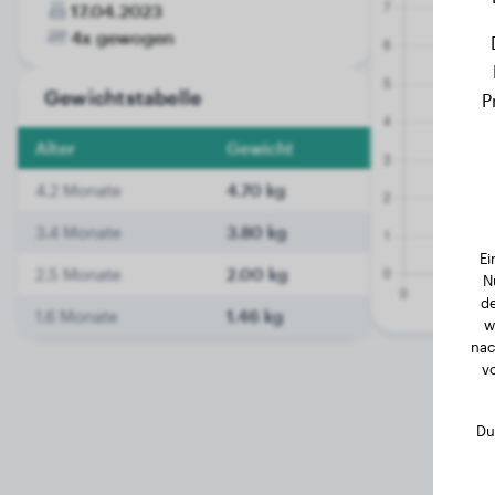
17.04.2023
4x gewogen
Gewichtstabelle
P
Alter
Gewicht
4.2 Monate
4.70 kg
3.4 Monate
3.80 kg
Ei
2.5 Monate
2.00 kg
N
de
1.6 Monate
1.46 kg
w
nac
v
Du