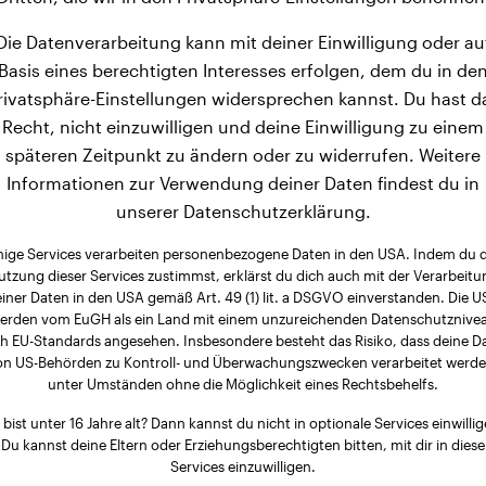
Die Datenverarbeitung kann mit deiner Einwilligung oder au
Basis eines berechtigten Interesses erfolgen, dem du in de
rivatsphäre-Einstellungen widersprechen kannst. Du hast d
Recht, nicht einzuwilligen und deine Einwilligung zu einem
späteren Zeitpunkt zu ändern oder zu widerrufen. Weitere
Informationen zur Verwendung deiner Daten findest du in
unserer Datenschutzerklärung.
nige Services verarbeiten personenbezogene Daten in den USA. Indem du 
utzung dieser Services zustimmst, erklärst du dich auch mit der Verarbeitu
iner Daten in den USA gemäß Art. 49 (1) lit. a DSGVO einverstanden. Die 
erden vom EuGH als ein Land mit einem unzureichenden Datenschutznive
h EU-Standards angesehen. Insbesondere besteht das Risiko, dass deine D
on US-Behörden zu Kontroll- und Überwachungszwecken verarbeitet werde
unter Umständen ohne die Möglichkeit eines Rechtsbehelfs.
 bist unter 16 Jahre alt? Dann kannst du nicht in optionale Services einwillig
Du kannst deine Eltern oder Erziehungsberechtigten bitten, mit dir in diese
Services einzuwilligen.