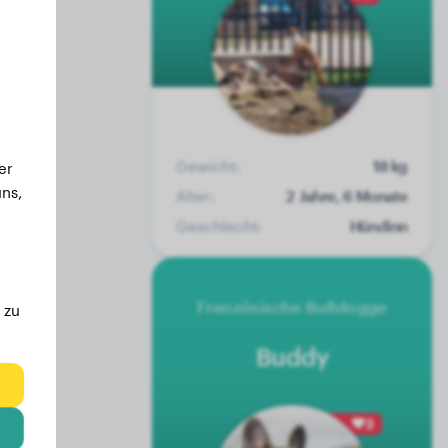
Gewicht:
18 kg
er
ns,
Alter:
2 Jahre, 6 Monate
Geschlecht:
Hündinn
Französische Bulldogge
 zu
Buddy
eg
3