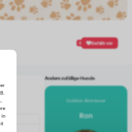
0
Gefällt mir
Andere zufällige Hunde
er
B.
,
Golden Retriever
ere
Ron
 in
it
.