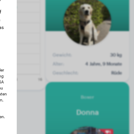
f
n
as
Gewicht:
30 kg
Alter:
4 Jahre, 9 Monate
der
Geschlecht:
Rüde
ng
USA
au
aten
Boxer
n,
Donna
en.
1