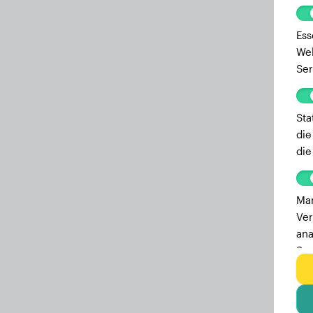
Ess
Web
Ser
Sta
die
die
Mar
Ver
ana
Ser
zu 