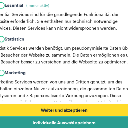
Essential
(Immer aktiv)
ential Services sind für die grundlegende Funktionalität der
site erforderlich. Sie enthalten nur technisch notwendige
vices. Diesen Services kann nicht widersprochen werden.
Statistics
tistik Services werden benötigt, um pseudonymisierte Daten üb
 Besucher der Website zu sammeln. Die Daten ermöglichen es u
 Besucher besser zu verstehen und die Webseite zu optimieren.
Marketing
keting Services werden von uns und Dritten genutzt, um das
halten einzelner Nutzer aufzuzeichnen, die gesammelten Daten
lysieren und z.B. personalisierte Werbung anzuzeigen. Diese
vices ermöglichen es uns, Nutzer über mehrere Websites hinw
verfolgen.
Weiter und akzeptieren
Hier findest du eine Liste unserer Werbepartner.
Individuelle Auswahl speichern
Mehr Informationen in unserer Datenschutzerklärung