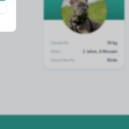
Gewicht:
19 kg
Alter:
2 Jahre, 8 Monate
Geschlecht:
Rüde