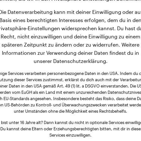
Die Datenverarbeitung kann mit deiner Einwilligung oder au
Basis eines berechtigten Interesses erfolgen, dem du in de
rivatsphäre-Einstellungen widersprechen kannst. Du hast d
Recht, nicht einzuwilligen und deine Einwilligung zu einem
späteren Zeitpunkt zu ändern oder zu widerrufen. Weitere
Informationen zur Verwendung deiner Daten findest du in
unserer Datenschutzerklärung.
nige Services verarbeiten personenbezogene Daten in den USA. Indem du 
utzung dieser Services zustimmst, erklärst du dich auch mit der Verarbeitu
iner Daten in den USA gemäß Art. 49 (1) lit. a DSGVO einverstanden. Die 
erden vom EuGH als ein Land mit einem unzureichenden Datenschutznive
h EU-Standards angesehen. Insbesondere besteht das Risiko, dass deine D
on US-Behörden zu Kontroll- und Überwachungszwecken verarbeitet werde
unter Umständen ohne die Möglichkeit eines Rechtsbehelfs.
 bist unter 16 Jahre alt? Dann kannst du nicht in optionale Services einwillig
Du kannst deine Eltern oder Erziehungsberechtigten bitten, mit dir in diese
Services einzuwilligen.