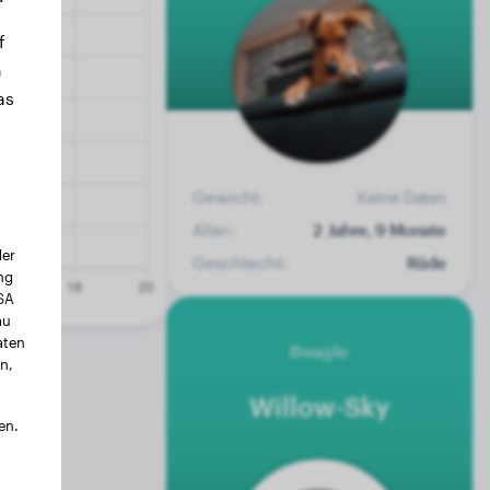
f
n
as
Gewicht:
Keine Daten
Alter:
2 Jahre, 9 Monate
der
Geschlecht:
Rüde
ng
USA
au
aten
Beagle
n,
Willow-Sky
en.