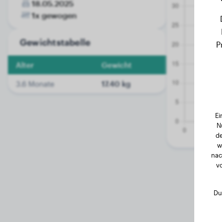
18.05.2025
1x gewogen
Gewichtstabelle
P
Alter
Gewicht
3.6 Monate
17.40 kg
Ei
N
de
w
nac
v
Du