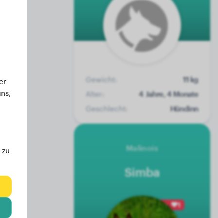
Gewicht:
11 kg
er
ns,
Alter:
4 Jahre, 4 Monate
Geschlecht:
Hündinn
Malinois
 zu
Simba
eg
1