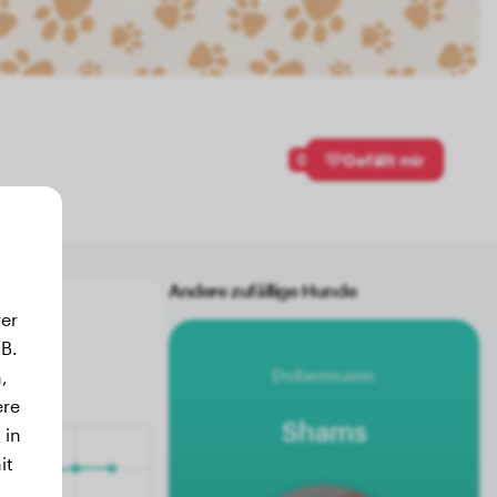
0
Gefällt mir
Andere zufällige Hunde
er
B.
Dobermann
,
ere
Shams
 in
it
.