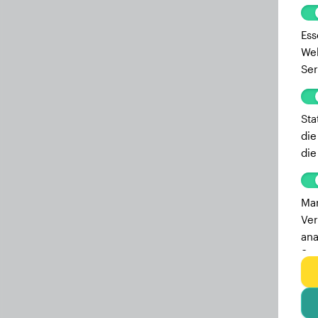
Ess
Web
Ser
Sta
die
die
Mar
Ver
ana
Ser
zu 