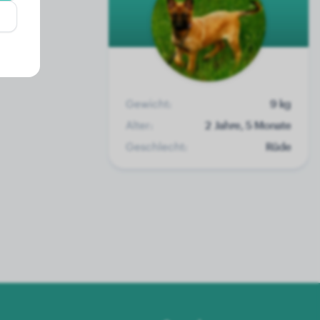
Gewicht:
9 kg
Alter:
2 Jahre, 5 Monate
Geschlecht:
Rüde