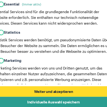
Essential
(Immer aktiv)
ential Services sind für die grundlegende Funktionalität der
site erforderlich. Sie enthalten nur technisch notwendige
vices. Diesen Services kann nicht widersprochen werden.
Statistics
tistik Services werden benötigt, um pseudonymisierte Daten üb
 Besucher der Website zu sammeln. Die Daten ermöglichen es u
 Besucher besser zu verstehen und die Webseite zu optimieren.
Marketing
keting Services werden von uns und Dritten genutzt, um das
halten einzelner Nutzer aufzuzeichnen, die gesammelten Daten
lysieren und z.B. personalisierte Werbung anzuzeigen. Diese
vices ermöglichen es uns, Nutzer über mehrere Websites hinw
verfolgen.
Weiter und akzeptieren
Hier findest du eine Liste unserer Werbepartner.
Individuelle Auswahl speichern
Mehr Informationen in unserer Datenschutzerklärung