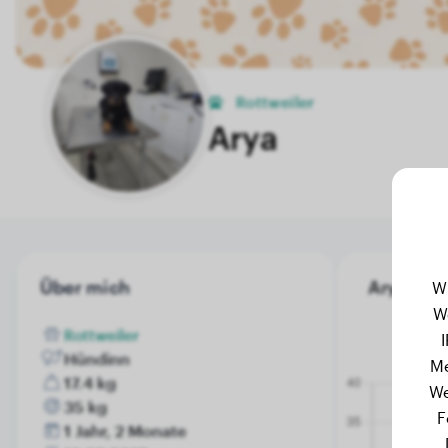
Rottweiler
Arya
Über mich
Arya's Ge
W
W
Rottweiler
Hündinn
Me
17.4 kg
We
35 kg
F
1 Jahr, 2 Monate