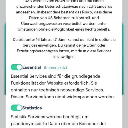
USA werden vom EuGH als ein Land mit einem
Alter:
3 Jahre, 2 Monate
unzureichenden Datenschutzniveau nach EU-Standards
Geschlecht:
Hündinn
angesehen. Insbesondere besteht das Risiko, dass deine
Daten von US-Behörden zu Kontroll- und
Überwachungszwecken verarbeitet werden, unter
Umständen ohne die Möglichkeit eines Rechtsbehelfs.
Berner Sennenhund
Du bist unter 16 Jahre alt? Dann kannst du nicht in optionale
Services einwilligen. Du kannst deine Eltern oder
Nala
Erziehungsberechtigten bitten, mit dir in diese Services
einzuwilligen.
Essential
(Immer aktiv)
Essential Services sind für die grundlegende
Funktionalität der Website erforderlich. Sie
enthalten nur technisch notwendige Services.
Diesen Services kann nicht widersprochen werden.
Statistics
Statistik Services werden benötigt, um
Gewicht:
20 kg
pseudonymisierte Daten über die Besucher der
Alter:
3 Jahre, 3 Monate