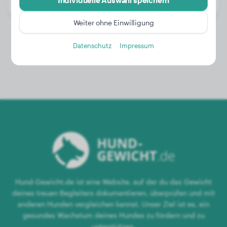
Individuelle Auswahl speichern
Geschlecht:
Rüde
Weiter ohne Einwilligung
Datenschutz
Impressum
Hund-Gewicht.de ist eine Website, auf der du das Gewicht
deines treuen Begleiters dokumentieren, überprüfen und mit
anderen Hunden vergleichen kannst. Unser Ziel ist es, ein
gesundes Wachstum deines Hundes zu fördern und zu
unterstützen.