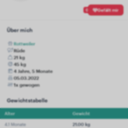
0
Gefällt mir
Über mich
Rottweiler
Rüde
21 kg
45 kg
4 Jahre, 5 Monate
05.03.2022
1x gewogen
Gewichtstabelle
Alter
Gewicht
4.1 Monate
21.00 kg