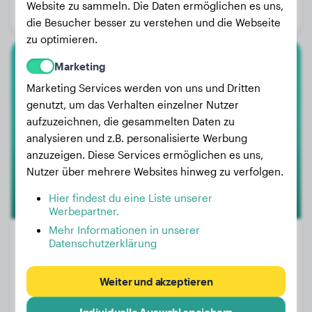
Website zu sammeln. Die Daten ermöglichen es uns,
Geschlecht:
Hündinn
die Besucher besser zu verstehen und die Webseite
zu optimieren.
Marketing
Berner Sennenhund
Marketing Services werden von uns und Dritten
Brink
genutzt, um das Verhalten einzelner Nutzer
aufzuzeichnen, die gesammelten Daten zu
analysieren und z.B. personalisierte Werbung
anzuzeigen. Diese Services ermöglichen es uns,
Nutzer über mehrere Websites hinweg zu verfolgen.
Hier findest du eine Liste unserer
Werbepartner.
Mehr Informationen in unserer
Datenschutzerklärung
Gewicht:
43 kg
Weiter und akzeptieren
Alter:
3 Jahre, 1 Monat