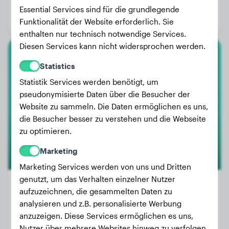
Alter:
3 Jahre
Essential Services sind für die grundlegende
Geschlecht:
Rüde
Funktionalität der Website erforderlich. Sie
enthalten nur technisch notwendige Services.
Diesen Services kann nicht widersprochen werden.
Französische Bulldogge
Statistics
Statistik Services werden benötigt, um
Luna
pseudonymisierte Daten über die Besucher der
Website zu sammeln. Die Daten ermöglichen es uns,
die Besucher besser zu verstehen und die Webseite
1
zu optimieren.
Marketing
Marketing Services werden von uns und Dritten
genutzt, um das Verhalten einzelner Nutzer
aufzuzeichnen, die gesammelten Daten zu
analysieren und z.B. personalisierte Werbung
Gewicht:
10 kg
anzuzeigen. Diese Services ermöglichen es uns,
Alter:
2 Jahre, 8 Monate
Nutzer über mehrere Websites hinweg zu verfolgen.