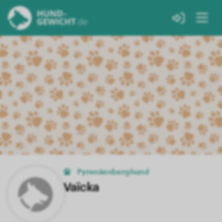
Pyrenäenberghund
Vaïcka