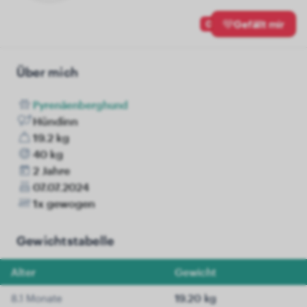
0
Gefällt mir
Über mich
Pyrenäenberghund
Hündinn
19.2 kg
40 kg
2 Jahre
07.07.2024
1x gewogen
Gewichtstabelle
Alter
Gewicht
8.1 Monate
19.20 kg