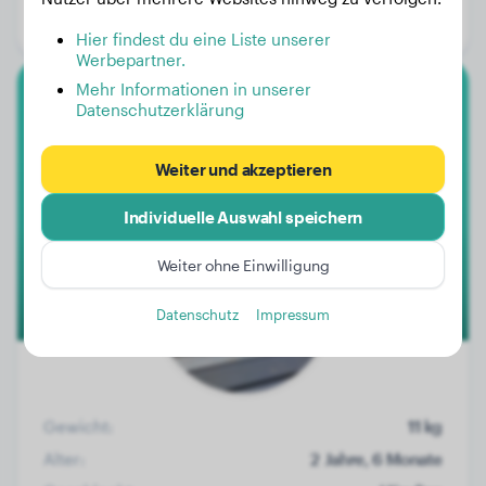
Geschlecht:
Hündinn
Hier findest du eine Liste unserer
Werbepartner.
Mehr Informationen in unserer
Datenschutzerklärung
Golden Retriever
Bailey
Weiter und akzeptieren
Individuelle Auswahl speichern
1
Weiter ohne Einwilligung
Datenschutz
Impressum
Gewicht:
11 kg
Alter:
2 Jahre, 6 Monate