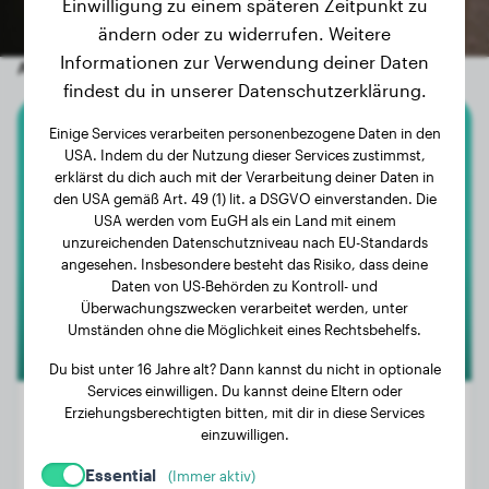
Einwilligung zu einem späteren Zeitpunkt zu
ändern oder zu widerrufen. Weitere
Informationen zur Verwendung deiner Daten
Andere zufällige Hunde
findest du in unserer Datenschutzerklärung.
Einige Services verarbeiten personenbezogene Daten in den
American Bully
USA. Indem du der Nutzung dieser Services zustimmst,
erklärst du dich auch mit der Verarbeitung deiner Daten in
Apash
den USA gemäß Art. 49 (1) lit. a DSGVO einverstanden. Die
USA werden vom EuGH als ein Land mit einem
unzureichenden Datenschutzniveau nach EU-Standards
angesehen. Insbesondere besteht das Risiko, dass deine
Daten von US-Behörden zu Kontroll- und
Überwachungszwecken verarbeitet werden, unter
Umständen ohne die Möglichkeit eines Rechtsbehelfs.
Du bist unter 16 Jahre alt? Dann kannst du nicht in optionale
Services einwilligen. Du kannst deine Eltern oder
Erziehungsberechtigten bitten, mit dir in diese Services
einzuwilligen.
Gewicht:
20 kg
Essential
(Immer aktiv)