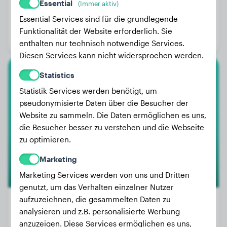
Essential
(Immer aktiv)
Gewicht:
4 kg
Essential Services sind für die grundlegende
Alter:
3 Jahre
Funktionalität der Website erforderlich. Sie
Geschlecht:
Hündinn
enthalten nur technisch notwendige Services.
Diesen Services kann nicht widersprochen werden.
Statistics
Malteser
Statistik Services werden benötigt, um
pseudonymisierte Daten über die Besucher der
Nala
Website zu sammeln. Die Daten ermöglichen es uns,
die Besucher besser zu verstehen und die Webseite
zu optimieren.
Marketing
Marketing Services werden von uns und Dritten
genutzt, um das Verhalten einzelner Nutzer
aufzuzeichnen, die gesammelten Daten zu
analysieren und z.B. personalisierte Werbung
anzuzeigen. Diese Services ermöglichen es uns,