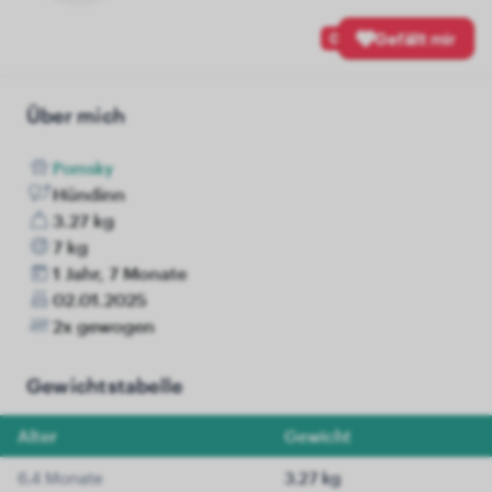
0
Gefällt mir
Über mich
Pomsky
Hündinn
3.27 kg
7 kg
1 Jahr, 7 Monate
02.01.2025
2x gewogen
Gewichtstabelle
Alter
Gewicht
6.4 Monate
3.27 kg