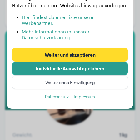
Gewicht:
32 kg
Nutzer über mehrere Websites hinweg zu verfolgen.
Alter:
4 Jahre, 2 Monate
Hier findest du eine Liste unserer
Geschlecht:
Hündinn
Werbepartner.
Mehr Informationen in unserer
Datenschutzerklärung
Toy-Pudel
Weiter und akzeptieren
-
Individuelle Auswahl speichern
Weiter ohne Einwilligung
Datenschutz
Impressum
Gewicht:
1 kg