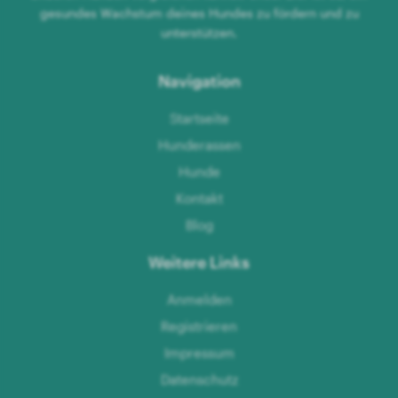
gesundes Wachstum deines Hundes zu fördern und zu
unterstützen.
Navigation
Startseite
Hunderassen
Hunde
Kontakt
Blog
Weitere Links
Anmelden
Registrieren
Impressum
Datenschutz