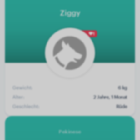
Ziggy
1
Gewicht:
6 kg
Alter:
2 Jahre, 1 Monat
Geschlecht:
Rüde
Pekinese