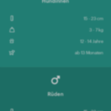
Hündinnen
15 - 23 cm
3 - 7 kg
12 - 14 Jahre
ab 13 Monaten
Rüden