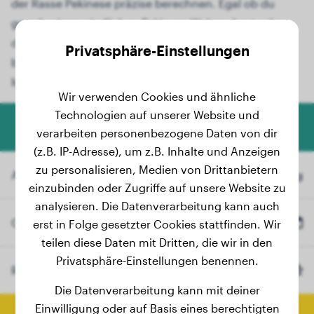
der Rasse Pekinese präzise berechnen. Egal ob du
gerade einen niedlichen Pekinese-Welpen hast oder
dein Junghund heranwächst, unser
Privatsphäre-Einstellungen
benutzerfreundliches Tool liefert dir wertvolle
Informationen.
Wir verwenden Cookies und ähnliche
Technologien auf unserer Website und
Hundegewicht-Rechner
verarbeiten personenbezogene Daten von dir
(z.B. IP-Adresse), um z.B. Inhalte und Anzeigen
zu personalisieren, Medien von Drittanbietern
Aktuelles Gewicht
kg
einzubinden oder Zugriffe auf unsere Website zu
analysieren. Die Datenverarbeitung kann auch
Geburtsdatum
erst in Folge gesetzter Cookies stattfinden. Wir
teilen diese Daten mit Dritten, die wir in den
Privatsphäre-Einstellungen benennen.
Rasse
Pekinese
(Optional)
Die Datenverarbeitung kann mit deiner
Einwilligung oder auf Basis eines berechtigten
Endgewicht berechnen