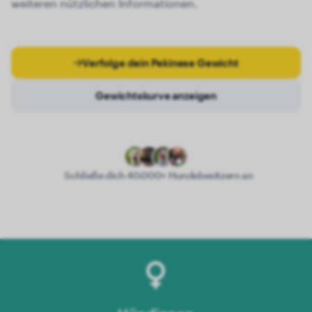
weiteren nützlichen Informationen.
Verfolge dein Pekinese Gewicht
Gewichtskurve anzeigen
Schließe dich 40.000+ Hundebesitzern an