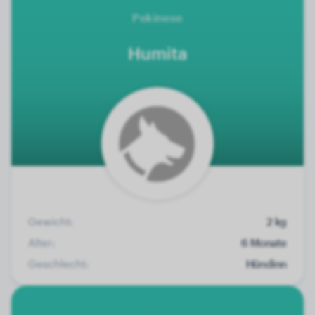
Pekinese
Humita
Gewicht:
2 kg
Alter:
6 Monate
Geschlecht:
Hündinn