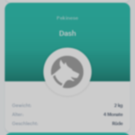
Pekinese
Dash
Gewicht:
2 kg
Alter:
4 Monate
Geschlecht:
Rüde