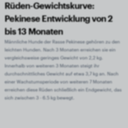
Rüden-Gewichtskurve:
Pekinese Entwicklung von 2
bis 13 Monaten
Männliche Hunde der Rasse Pekinese gehören zu den
leichten Hunden. Nach 3 Monaten erreichen sie ein
vergleichsweise geringes Gewicht von 2,2 kg.
Innerhalb von weiteren 3 Monaten steigt ihr
durchschnittliches Gewicht auf etwa 3,7 kg an. Nach
einer Wachstumsperiode von weiteren 7 Monaten
erreichen diese Rüden schließlich ein Endgewicht, das
sich zwischen 3 - 6.5 kg bewegt.