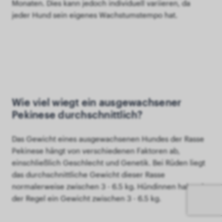
Monaten. Dies kann jedoch individuell variieren, da
jeder Hund sein eigenes Wachstumstempo hat.
Wie viel wiegt ein ausgewachsener
Pekinese durchschnittlich?
Das Gewicht eines ausgewachsenen Hundes der Rasse
Pekinese hängt von verschiedenen Faktoren ab,
einschließlich Geschlecht und Genetik. Bei Rüden liegt
das durchschnittliche Gewicht dieser Rasse
normalerweise zwischen 3 - 6.5 kg. Hündinnen haben in
der Regel ein Gewicht zwischen 3 - 6.5 kg.