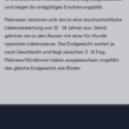
und zeigen ihr endgültiges Erscheinungsbild.
Pekinesen zeichnen sich durch eine durchschnittliche
Lebenserwartung von 12 - 14 Jahren aus. Damit
gehören sie zu den Rassen mit einer für Hunde
typischen Lebensdauer. Das Endgewicht variiert je
nach Geschlecht und liegt zwischen 3 - 6.5 kg.
Pekinese Hündinnen haben ausgewachsen ungefähr
das gleiche Endgewicht wie Rüden.