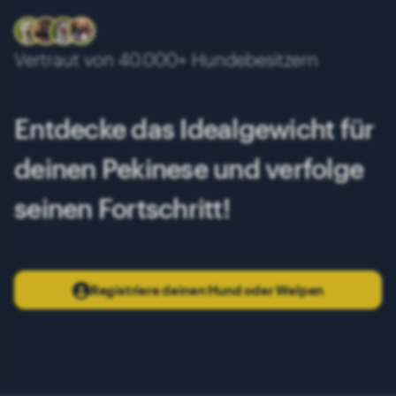
9 Monate
6.05 kg
10 Monate
6.15 kg
Vertraut von 40.000+ Hundebesitzern
11 Monate
6.30 kg
12 Monate
6.40 kg
Entdecke das Idealgewicht für
13 Monate
6.50 kg
deinen Pekinese und verfolge
seinen Fortschritt!
Registriere deinen Hund oder Welpen