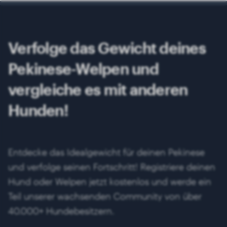
Verfolge das Gewicht deines
Pekinese-Welpen und
vergleiche es mit anderen
Hunden!
Entdecke das Idealgewicht für deinen Pekinese
und verfolge seinen Fortschritt! Registriere deinen
Hund oder Welpen jetzt kostenlos und werde ein
Teil unserer wachsenden Community von über
40.000+ Hundebesitzern.