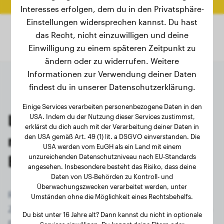
Interesses erfolgen, dem du in den Privatsphäre-
Einstellungen widersprechen kannst. Du hast
das Recht, nicht einzuwilligen und deine
Einwilligung zu einem späteren Zeitpunkt zu
ändern oder zu widerrufen. Weitere
Informationen zur Verwendung deiner Daten
findest du in unserer Datenschutzerklärung.
Einige Services verarbeiten personenbezogene Daten in den
Letzte Wiegungen von
USA. Indem du der Nutzung dieser Services zustimmst,
erklärst du dich auch mit der Verarbeitung deiner Daten in
registrierten Pekinese-
den USA gemäß Art. 49 (1) lit. a DSGVO einverstanden. Die
USA werden vom EuGH als ein Land mit einem
Besitzern
unzureichenden Datenschutzniveau nach EU-Standards
angesehen. Insbesondere besteht das Risiko, dass deine
Daten von US-Behörden zu Kontroll- und
Überwachungszwecken verarbeitet werden, unter
Registriere dich jetzt kostenlos und erhalte
Umständen ohne die Möglichkeit eines Rechtsbehelfs.
Zugriff auf alle 30 registrierten Hunde der Rasse
Du bist unter 16 Jahre alt? Dann kannst du nicht in optionale
Pekinese!