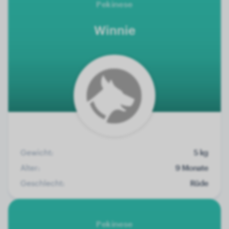
Pekinese
Winnie
Gewicht:
5 kg
Alter:
9 Monate
Geschlecht:
Rüde
Pekinese