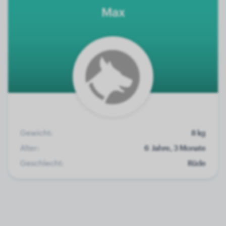
Max
Gewicht:
8 kg
Alter:
6 Jahre, 3 Monate
Geschlecht:
Rüde