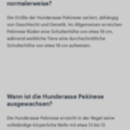
normalerweise?
Die Größe der Hunderasse Pekinese variiert, abhängig
von Geschlecht und Genetik. Im Allgemeinen erreichen
Pekinese Rüden eine Schulterhöhe von etwa 19 cm,
während weibliche Tiere eine durchschnittliche
Schulterhöhe von etwa 19 cm aufweisen.
Wann ist die Hunderasse Pekinese
ausgewachsen?
Die Hunderasse Pekinese erreicht in der Regel seine
vollständige körperliche Reife mit etwa 13 bis 13