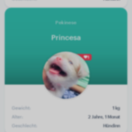
Pekinese
Princesa
1
Gewicht:
1 kg
Alter:
2 Jahre, 1 Monat
Geschlecht:
Hündinn