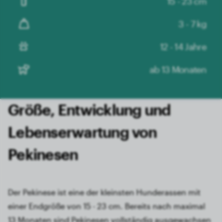
15 - 23 cm
3 - 7 kg
12 - 14 Jahre
ab 13 Monaten
Größe, Entwicklung und
Lebens­erwartung von
Pekinesen
Der Pekinese ist eine der kleinsten Hunderassen mit
einer Endgröße von 15 - 23 cm. Bereits nach maximal
13 Monaten sind Pekinesen vollständig ausgewachsen