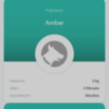
Pekinese
Ambar
Gewicht:
2 kg
Alter:
4 Monate
Geschlecht:
Hündinn