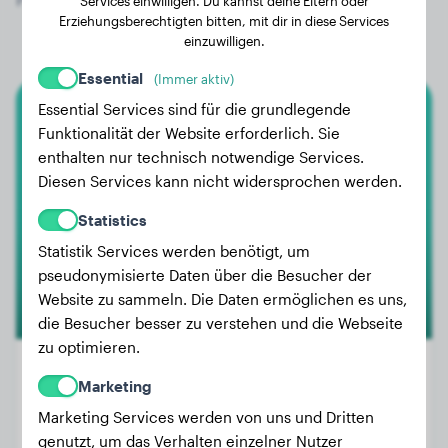
Services einwilligen. Du kannst deine Eltern oder
Erziehungsberechtigten bitten, mit dir in diese Services
einzuwilligen.
Essential
(Immer aktiv)
Essential Services sind für die grundlegende
Pekinese
Funktionalität der Website erforderlich. Sie
enthalten nur technisch notwendige Services.
Hinata
Diesen Services kann nicht widersprochen werden.
Statistics
Statistik Services werden benötigt, um
pseudonymisierte Daten über die Besucher der
Website zu sammeln. Die Daten ermöglichen es uns,
die Besucher besser zu verstehen und die Webseite
zu optimieren.
Marketing
Marketing Services werden von uns und Dritten
Gewicht:
7 kg
genutzt, um das Verhalten einzelner Nutzer
Alter:
2 Jahre, 3 Monate