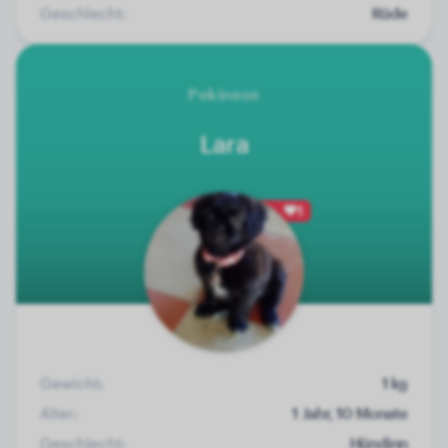
Geschlecht:
Rüde
Pekinese
Lara
1
Gewicht:
1 kg
Alter:
1 Jahr, 10 Monate
Geschlecht:
Hündinn