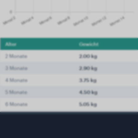
Alter
Gewicht
2 Monate
2.00 kg
3 Monate
2.90 kg
4 Monate
3.75 kg
5 Monate
4.50 kg
6 Monate
5.05 kg
7 Monate
5.50 kg
8 Monate
5.85 kg