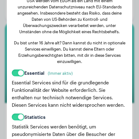
USA werden vom EuGH als ein Land mit einem
Alter:
4 Jahre, 10 Monate
unzureichenden Datenschutzniveau nach EU-Standards
Geschlecht:
Hündinn
angesehen. Insbesondere besteht das Risiko, dass deine
Daten von US-Behörden zu Kontroll- und
Überwachungszwecken verarbeitet werden, unter
Umständen ohne die Möglichkeit eines Rechtsbehelfs.
Basset Hound
Du bist unter 16 Jahre alt? Dann kannst du nicht in optionale
Services einwilligen. Du kannst deine Eltern oder
Chano
Erziehungsberechtigten bitten, mit dir in diese Services
einzuwilligen.
Essential
(Immer aktiv)
Essential Services sind für die grundlegende
Funktionalität der Website erforderlich. Sie
enthalten nur technisch notwendige Services.
Diesen Services kann nicht widersprochen werden.
Statistics
Statistik Services werden benötigt, um
Gewicht:
11 kg
pseudonymisierte Daten über die Besucher der
Alter:
2 Jahre, 4 Monate