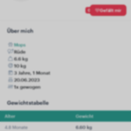
0
Gefällt mir
Über mich
Mops
Rüde
6.6 kg
10 kg
3 Jahre, 1 Monat
20.06.2023
1x gewogen
Gewichtstabelle
Alter
Gewicht
4.8 Monate
6.60 kg