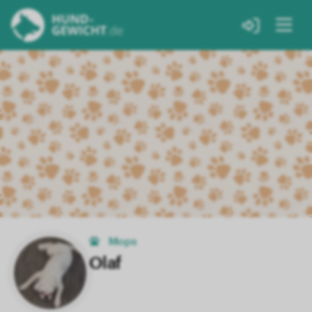
Mops
Olaf