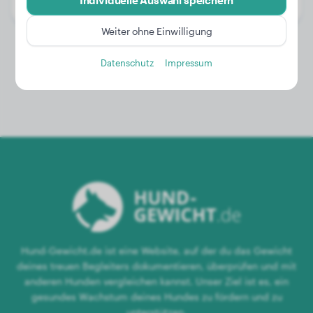
Individuelle Auswahl speichern
Geschlecht:
Hündinn
Weiter ohne Einwilligung
Datenschutz
Impressum
Hund-Gewicht.de ist eine Website, auf der du das Gewicht
deines treuen Begleiters dokumentieren, überprüfen und mit
anderen Hunden vergleichen kannst. Unser Ziel ist es, ein
gesundes Wachstum deines Hundes zu fördern und zu
unterstützen.