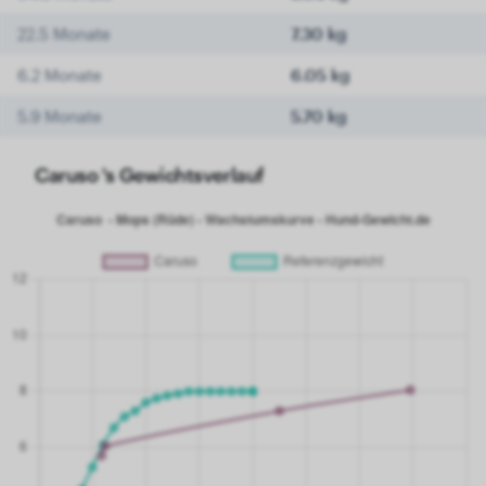
22.5 Monate
7.30 kg
6.2 Monate
6.05 kg
5.9 Monate
5.70 kg
Caruso 's Gewichtsverlauf