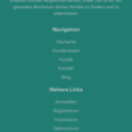
anderen Hunden vergleichen kannst. Unser Ziel ist es, ein
gesundes Wachstum deines Hundes zu fördern und zu
unterstützen.
Navigation
Startseite
Hunderassen
Hunde
Kontakt
Blog
Weitere Links
Anmelden
Registrieren
Impressum
Datenschutz