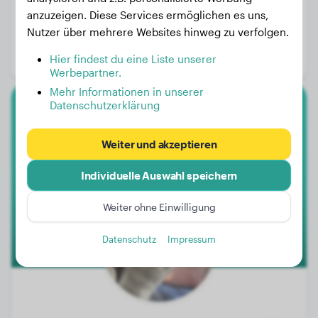
anzuzeigen. Diese Services ermöglichen es uns,
Gewicht:
3 kg
Nutzer über mehrere Websites hinweg zu verfolgen.
Alter:
3 Jahre
Hier findest du eine Liste unserer
Geschlecht:
Hündinn
Werbepartner.
Mehr Informationen in unserer
Datenschutzerklärung
Cane Corso
Weiter und akzeptieren
Arès
Individuelle Auswahl speichern
1
Weiter ohne Einwilligung
Datenschutz
Impressum