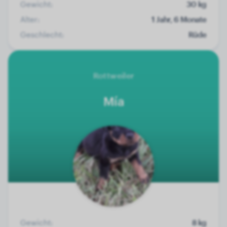
Gewicht:
30 kg
Alter:
1 Jahr, 6 Monate
Geschlecht:
Rüde
Rottweiler
Mía
Gewicht:
8 kg