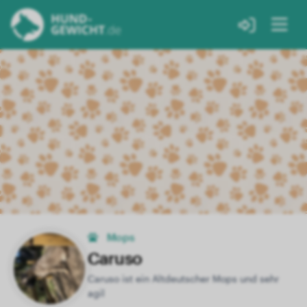
Mops
Caruso
Caruso ist ein Altdeutscher Mops und sehr
agil