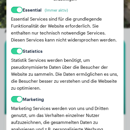
Essential
(Immer aktiv)
Essential Services sind für die grundlegende
Funktionalität der Website erforderlich. Sie
Andere zufällige Hunde
enthalten nur technisch notwendige Services.
Diesen Services kann nicht widersprochen werden.
Statistics
Dackel
Statistik Services werden benötigt, um
Romi
pseudonymisierte Daten über die Besucher der
Website zu sammeln. Die Daten ermöglichen es uns,
die Besucher besser zu verstehen und die Webseite
2
zu optimieren.
Marketing
Marketing Services werden von uns und Dritten
genutzt, um das Verhalten einzelner Nutzer
aufzuzeichnen, die gesammelten Daten zu
analysieren und z.B. personalisierte Werbung