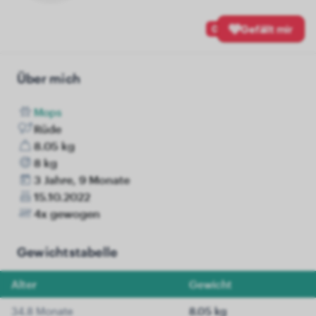
0
Gefällt mir
Über mich
Mops
Rüde
8.05 kg
8 kg
3 Jahre, 9 Monate
15.10.2022
4x gewogen
Gewichtstabelle
Alter
Gewicht
34.8 Monate
8.05 kg