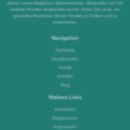
deines treuen Begleiters dokumentieren, überprüfen und mit
anderen Hunden vergleichen kannst. Unser Ziel ist es, ein
gesundes Wachstum deines Hundes zu fördern und zu
unterstützen.
Navigation
Startseite
Hunderassen
Hunde
Kontakt
Blog
Weitere Links
Anmelden
Registrieren
Impressum