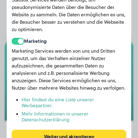
pseudonymisierte Daten über die Besucher der
Gewicht:
18 kg
Website zu sammeln. Die Daten ermöglichen es uns,
Alter:
1 Jahr, 5 Monate
die Besucher besser zu verstehen und die Webseite
zu optimieren.
Geschlecht:
Rüde
Marketing
Marketing Services werden von uns und Dritten
Cane Corso
genutzt, um das Verhalten einzelner Nutzer
Pollux Zerberus Della Via
aufzuzeichnen, die gesammelten Daten zu
Valetta
analysieren und z.B. personalisierte Werbung
anzuzeigen. Diese Services ermöglichen es uns,
Nutzer über mehrere Websites hinweg zu verfolgen.
Hier findest du eine Liste unserer
Werbepartner.
Mehr Informationen in unserer
Datenschutzerklärung
Weiter und akzeptieren