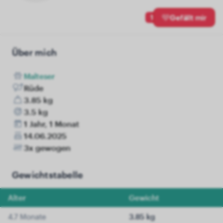
1
Gefällt mir
Über mich
Malteser
Rüde
3.85 kg
3.5 kg
1 Jahr, 1 Monat
14.06.2025
3x gewogen
Gewichtstabelle
Alter
Gewicht
4.7 Monate
3.85 kg