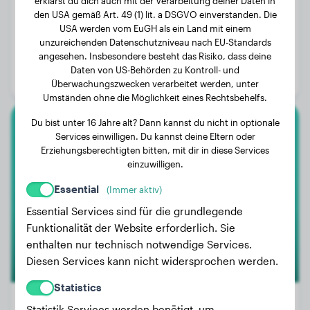
erklärst du dich auch mit der Verarbeitung deiner Daten in
den USA gemäß Art. 49 (1) lit. a DSGVO einverstanden. Die
USA werden vom EuGH als ein Land mit einem
Gewicht:
16 kg
unzureichenden Datenschutzniveau nach EU-Standards
angesehen. Insbesondere besteht das Risiko, dass deine
Alter:
2 Jahre, 9 Monate
Daten von US-Behörden zu Kontroll- und
Geschlecht:
Rüde
Überwachungszwecken verarbeitet werden, unter
Umständen ohne die Möglichkeit eines Rechtsbehelfs.
Du bist unter 16 Jahre alt? Dann kannst du nicht in optionale
Labrador Retriever
Services einwilligen. Du kannst deine Eltern oder
Erziehungsberechtigten bitten, mit dir in diese Services
einzuwilligen.
Karlsson
Essential
(Immer aktiv)
Essential Services sind für die grundlegende
Funktionalität der Website erforderlich. Sie
enthalten nur technisch notwendige Services.
Diesen Services kann nicht widersprochen werden.
Statistics
Statistik Services werden benötigt, um